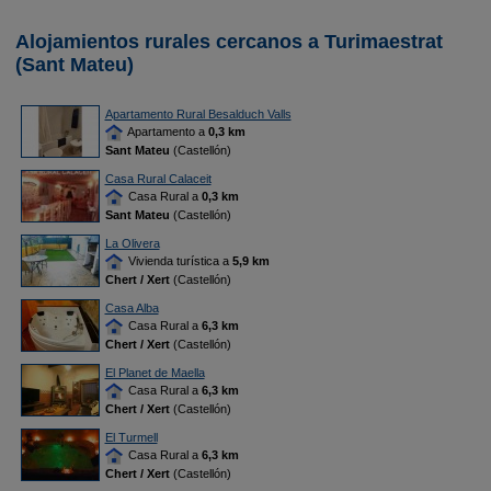
Alojamientos rurales cercanos a Turimaestrat
(Sant Mateu)
Apartamento Rural Besalduch Valls
Apartamento a
0,3 km
Sant Mateu
(Castellón)
Casa Rural Calaceit
Casa Rural a
0,3 km
Sant Mateu
(Castellón)
La Olivera
Vivienda turística a
5,9 km
Chert / Xert
(Castellón)
Casa Alba
Casa Rural a
6,3 km
Chert / Xert
(Castellón)
El Planet de Maella
Casa Rural a
6,3 km
Chert / Xert
(Castellón)
El Turmell
Casa Rural a
6,3 km
Chert / Xert
(Castellón)