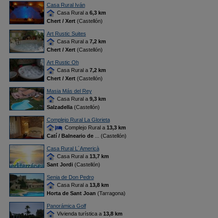
Casa Rural Iván
Casa Rural a
6,3 km
Chert / Xert
(Castellón)
Art Rustic Suites
Casa Rural a
7,2 km
Chert / Xert
(Castellón)
Art Rustic Oh
Casa Rural a
7,2 km
Chert / Xert
(Castellón)
Masia Más del Rey
Casa Rural a
9,3 km
Salzadella
(Castellón)
Complejo Rural La Glorieta
Complejo Rural a
13,3 km
Catí / Balneario de
... (Castellón)
Casa Rural L´Americà
Casa Rural a
13,7 km
Sant Jordi
(Castellón)
Senia de Don Pedro
Casa Rural a
13,8 km
Horta de Sant Joan
(Tarragona)
Panorámica Golf
Vivienda turística a
13,8 km