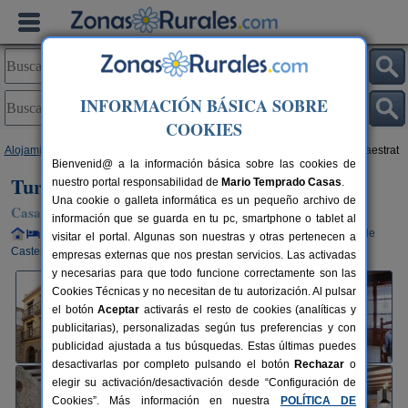
INFORMACIÓN BÁSICA SOBRE
COOKIES
Alojamientos
>
Comunidad Valenciana
>
Castellón
>
Sant Mateu
> Turimaestrat
Bienvenid@ a la información básica sobre las cookies de
Turimaestrat
nuestro portal responsabilidad de
Mario Temprado Casas
.
Una cookie o galleta informática es un pequeño archivo de
Casa Rural en Sant Mateu (Castellón)
información que se guarda en tu pc, smartphone o tablet al
Alquiler completo y por habitaciones
24+10 plazas
66 km de
visitar el portal. Algunas son nuestras y otras pertenecen a
Castellón
empresas externas que nos prestan servicios. Las activadas
y necesarias para que todo funcione correctamente son las
Cookies Técnicas y no necesitan de tu autorización. Al pulsar
el botón
Aceptar
activarás el resto de cookies (analíticas y
publicitarias), personalizadas según tus preferencias y con
publicidad ajustada a tus búsquedas. Estas últimas puedes
desactivarlas por completo pulsando el botón
Rechazar
o
elegir su activación/desactivación desde “Configuración de
Cookies”. Más información en nuestra
POLÍTICA DE