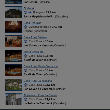
Sant Jordi
(Castellón)
El Maset
Albergue a
13,9 km
Santa Magdalena de P
... (Castellón)
Casa Hostalas
Vivienda turística a
17,2 km
Rossell
(Castellón)
Casa Rural Barbera
Casa Rural a
18 km
Les Coves de Vinromá
(Castellón)
Masía Sierra Irta
Casa Rural a
18 km
Alcalà de Xivert
(Castellón)
Casa Rural Masía Sierra Irta
Casa Rural a
18 km
Alcalá de Xivert
(Castellón)
Casa Rural La Toscana
Casa Rural a
18,3 km
Les Coves de Vinromá
(Castellón)
Alojamiento Rural La Caseta
Casa Rural a
21,2 km
La Pobla de Benifassà
(Castellón)