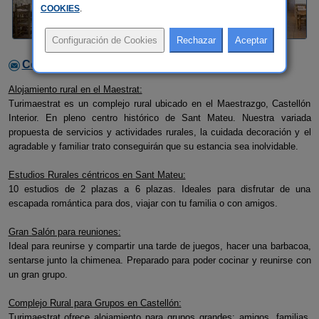
COOKIES
.
Contactar con el alojamiento
Alojamiento rural en el Maestrat:
Turimaestrat es un complejo rural ubicado en el Maestrazgo, Castellón
Interior. En pleno centro histórico de Sant Mateu. Nuestra variada
propuesta de servicios y actividades rurales, la cuidada decoración y el
agradable y familiar trato conseguirán que su estancia sea inolvidable.
Estudios Rurales céntricos en Sant Mateu:
10 estudios de 2 plazas a 6 plazas. Ideales para disfrutar de una
escapada romántica para dos, viajar con tu familia o con amigos.
Gran Salón para reuniones:
Ideal para reunirse y compartir una tarde de juegos, hacer una barbacoa,
sentarse junto la chimenea. Preparado para poder cocinar y reunirse con
un gran grupo.
Complejo Rural para Grupos en Castellón:
Turimaestrat ofrece alojamiento para grupos grandes: amigos, familias,