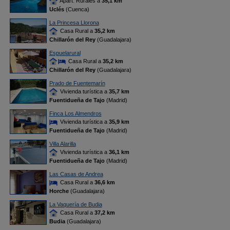
Apart. Rurales a
35,1 km
Uclés
(Cuenca)
La Princesa Llorona
Casa Rural a
35,2 km
Chillarón del Rey
(Guadalajara)
Espuelarural
Casa Rural a
35,2 km
Chillarón del Rey
(Guadalajara)
Prado de Fuentemarín
Vivienda turística a
35,7 km
Fuentidueña de Tajo
(Madrid)
Finca Los Almendros
Vivienda turística a
35,9 km
Fuentidueña de Tajo
(Madrid)
Villa Alarilla
Vivienda turística a
36,1 km
Fuentidueña de Tajo
(Madrid)
Las Casas de Andrea
Casa Rural a
36,6 km
Horche
(Guadalajara)
La Vaquería de Budia
Casa Rural a
37,2 km
Budia
(Guadalajara)