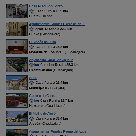
Casa Rural San Benito
Casa Rural a
19,9 km
Huete
(Cuenca)
Apartamentos Rurales Esencias de ...
Apart. Rurales a
22,3 km
Hueva
(Guadalajara)
El Rincón de Luna
Casa Rural a
25,2 km
Moratilla de Los Mel
... (Guadalajara)
Alojamiento Rural San Agustín
Complejo Rural a
25,3 km
Fuentelencina
(Guadalajara)
Alana
Casa Rural a
25,4 km
Mondéjar
(Guadalajara)
Caserío de Cerezo
Casa Rural a
29,7 km
Humanes
(Guadalajara)
El Molino de Alocén
Casa Rural a
31,4 km
Alocén
(Guadalajara)
Apartamentos Rurales Puerta del Agua