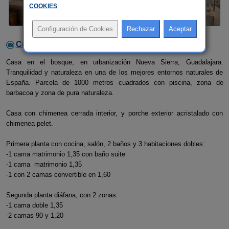
COOKIES
.
Contactar con el alojamiento
Casa en el bosque, en urbanización Nueva Sierra, Guadalajara.
Tranquilidad y naturaleza en una de los mejores entornos naturales de
España. Parcela de 1000 metros cuadrados con piscina, zona de
barbacoa y zona de pura naturaleza.
Casa con chimenea cerrada interior, y porche exterior acristalado con
chimenea pelet.
Primera planta con cocina, salón, 2 baños y 3 habitaciones dobles:
-1 cama matrimonio 1,35 con baño suite
-1 cama matrimonio 1,35
-1 con 2 camas convertible en 1,60
Segunda planta diáfana, con 2 zonas:
-1 cama doble 1,35
-2 camas 90 y 1,20