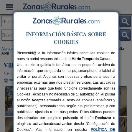
INFORMACIÓN BÁSICA SOBRE
COOKIES
Alojamientos
>
Castilla-La Mancha
>
Guadalajara
>
Albalate de Zorita
> Villa
Bienvenid@ a la información básica sobre las cookies de
Abril
nuestro portal responsabilidad de
Mario Temprado Casas
.
Villa Abril
Una cookie o galleta informática es un pequeño archivo de
información que se guarda en tu pc, smartphone o tablet al
Vivienda turística en Albalate de Zorita (Guadalajara)
visitar el portal. Algunas son nuestras y otras pertenecen a
Alquiler completo
4-10+2 plazas
76 km de Guadalajara
empresas externas que nos prestan servicios. Las activadas
y necesarias para que todo funcione correctamente son las
Cookies Técnicas y no necesitan de tu autorización. Al pulsar
el botón
Aceptar
activarás el resto de cookies (analíticas y
publicitarias), personalizadas según tus preferencias y con
publicidad ajustada a tus búsquedas. Estas últimas puedes
desactivarlas por completo pulsando el botón
Rechazar
o
elegir su activación/desactivación desde “Configuración de
Cookies”. Más información en nuestra
POLÍTICA DE