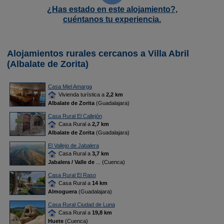
¿Has estado en este alojamiento?,
cuéntanos tu experiencia.
Alojamientos rurales cercanos a Villa Abril
(Albalate de Zorita)
Casa Miel Amarga
Vivienda turística a
2,2 km
Albalate de Zorita
(Guadalajara)
Casa Rural El Callejón
Casa Rural a
2,7 km
Albalate de Zorita
(Guadalajara)
El Vallejo de Jabalera
Casa Rural a
3,7 km
Jabalera / Valle de
... (Cuenca)
Casa Rural El Raso
Casa Rural a
14 km
Almoguera
(Guadalajara)
Casa Rural Ciudad de Luna
Casa Rural a
19,8 km
Huete
(Cuenca)