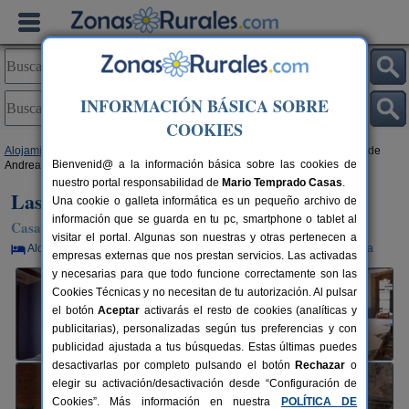
INFORMACIÓN BÁSICA SOBRE
COOKIES
Alojamientos
>
Castilla-La Mancha
>
Guadalajara
>
Horche
> Las Casas de
Bienvenid@ a la información básica sobre las cookies de
Andrea
nuestro portal responsabilidad de
Mario Temprado Casas
.
Las Casas de Andrea
Una cookie o galleta informática es un pequeño archivo de
información que se guarda en tu pc, smartphone o tablet al
Casa Rural en Horche (Guadalajara)
visitar el portal. Algunas son nuestras y otras pertenecen a
Alquiler por habitaciones
2-18+2 plazas
12 km de Guadalajara
empresas externas que nos prestan servicios. Las activadas
y necesarias para que todo funcione correctamente son las
Cookies Técnicas y no necesitan de tu autorización. Al pulsar
el botón
Aceptar
activarás el resto de cookies (analíticas y
publicitarias), personalizadas según tus preferencias y con
publicidad ajustada a tus búsquedas. Estas últimas puedes
desactivarlas por completo pulsando el botón
Rechazar
o
elegir su activación/desactivación desde “Configuración de
Cookies”. Más información en nuestra
POLÍTICA DE