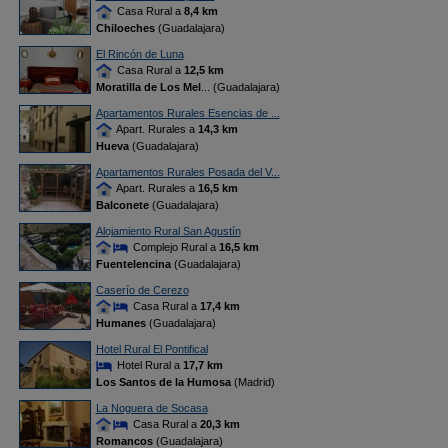
Casa Rural a
8,4 km
Chiloeches
(Guadalajara)
El Rincón de Luna
Casa Rural a
12,5 km
Moratilla de Los Mel
... (Guadalajara)
Apartamentos Rurales Esencias de ...
Apart. Rurales a
14,3 km
Hueva
(Guadalajara)
Apartamentos Rurales Posada del V...
Apart. Rurales a
16,5 km
Balconete
(Guadalajara)
Alojamiento Rural San Agustín
Complejo Rural a
16,5 km
Fuentelencina
(Guadalajara)
Caserío de Cerezo
Casa Rural a
17,4 km
Humanes
(Guadalajara)
Hotel Rural El Pontifical
Hotel Rural a
17,7 km
Los Santos de la Humosa
(Madrid)
La Noguera de Socasa
Casa Rural a
20,3 km
Romancos
(Guadalajara)