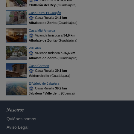
Casa Rural a
31,6 km
Chillarón del Rey
(Guadalajara)
Casa Rural El Callejón
Casa Rural a
34,1 km
Albalate de Zorita
(Guadalajara)
Casa Miel Amarga
Vivienda turística a
34,9 km
Albalate de Zorita
(Guadalajara)
Villa Abril
Vivienda turística a
36,6 km
Albalate de Zorita
(Guadalajara)
Casa Carmen
Casa Rural a
39,1 km
Valderrebollo
(Guadalajara)
El Vallejo de Jabalera
Casa Rural a
39,2 km
Jabalera / Valle de
... (Cuenca)
Nosotros
Quiénes somos
Aviso Legal