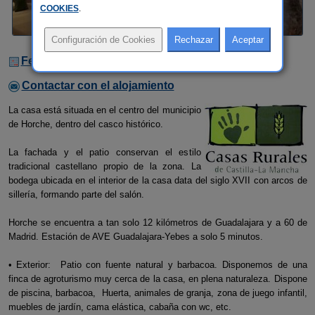
COOKIES
.
Fechas Libres
Contactar con el alojamiento
La casa está situada en el centro del municipio
de Horche, dentro del casco histórico.
La fachada y el patio conservan el estilo
tradicional castellano propio de la zona. La
bodega ubicada en el interior de la casa data del siglo XVII con arcos de
sillería, formando parte del salón.
Horche se encuentra a tan solo 12 kilómetros de Guadalajara y a 60 de
Madrid. Estación de AVE Guadalajara-Yebes a solo 5 minutos.
• Exterior: Patio con fuente natural y barbacoa. Disponemos de una
finca de agroturismo muy cerca de la casa, en plena naturaleza. Dispone
de piscina, barbacoa, Huerta, animales de granja, zona de juego infantil,
muebles de jardín, cama elástica, cabaña con wc, etc.