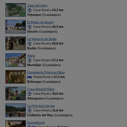
Casa del Olivo
Casa Rural a
24,3 km
Trijueque
(Guadalajara)
El Molino de Alocén
Casa Rural a
26,3 km
Alocén
(Guadalajara)
La Vaquería de Budia
Casa Rural a
26,8 km
Budia
(Guadalajara)
Alana
Casa Rural a
27,3 km
Mondéjar
(Guadalajara)
Hospedería Princesa Elima
Hostal Rural a
27,4 km
Brihuega
(Guadalajara)
Casa Rural El Raso
Casa Rural a
30,6 km
Almoguera
(Guadalajara)
La Princesa Llorona
Casa Rural a
31,6 km
Chillarón del Rey
(Guadalajara)
Espuelarural