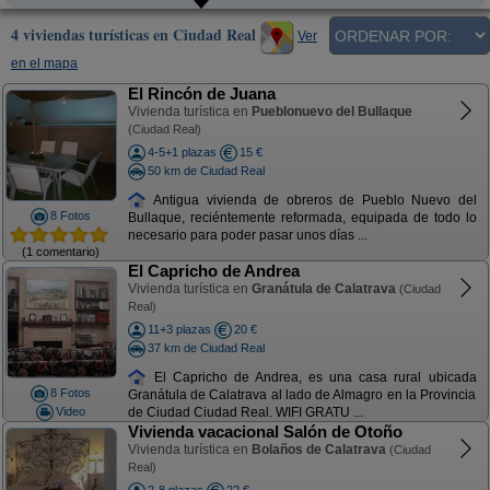
4 viviendas turísticas en Ciudad Real
Ver
en el mapa
El Rincón de Juana
Vivienda turística en
Pueblonuevo del Bullaque
(Ciudad Real)
4-5+1 plazas
15 €
50 km de Ciudad Real
Antigua vivienda de obreros de Pueblo Nuevo del
8 Fotos
Bullaque, reciéntemente reformada, equipada de todo lo
necesario para poder pasar unos días ...
(1 comentario)
El Capricho de Andrea
Vivienda turística en
Granátula de Calatrava
(Ciudad
Real)
11+3 plazas
20 €
37 km de Ciudad Real
El Capricho de Andrea, es una casa rural ubicada
8 Fotos
Granátula de Calatrava al lado de Almagro en la Provincia
Video
de Ciudad Ciudad Real. WIFI GRATU ...
Vivienda vacacional Salón de Otoño
Vivienda turística en
Bolaños de Calatrava
(Ciudad
Real)