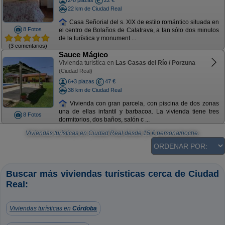
2-8 plazas
22 €
22 km de Ciudad Real
Casa Señorial del s. XIX de estilo romántico situada en
8 Fotos
el centro de Bolaños de Calatrava, a tan sólo dos minutos
de la turística y monument ...
(3 comentarios)
Sauce Mágico
Vivienda turística en
Las Casas del Río / Porzuna
(Ciudad Real)
6+3 plazas
47 €
38 km de Ciudad Real
Vivienda con gran parcela, con piscina de dos zonas
una de ellas infantil y barbacoa. La vivienda tiene tres
8 Fotos
dormitorios, dos baños, salón c ...
Viviendas turísticas en Ciudad Real
desde
15
€ persona/noche.
Buscar más viviendas turísticas cerca de Ciudad
Real:
Viviendas turísticas en
Córdoba