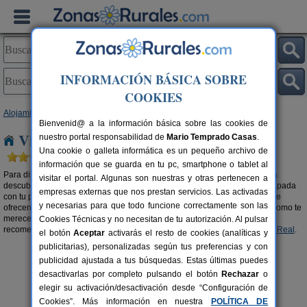
INFORMACIÓN BÁSICA SOBRE
COOKIES
Alojamientos
>
Viviendas turísticas
>
Castilla-La Mancha
> Ciudad Real
Bienvenid@ a la información básica sobre las cookies de
Viviendas turísticas en Ciudad Real
nuestro portal responsabilidad de
Mario Temprado Casas
.
Una cookie o galleta informática es un pequeño archivo de
información que se guarda en tu pc, smartphone o tablet al
Para disfrutar de tu estancia en tu alojamiento en cualquier estación, para
visitar el portal. Algunas son nuestras y otras pertenecen a
descubrir el destino que tenías ganas de conocer, para celebrar una escapada
empresas externas que nos prestan servicios. Las activadas
con tu pareja, familia o amigos, las
viviendas turísticas en Ciudad Real
te
y necesarias para que todo funcione correctamente son las
ofrecen un sinfín de posibilidades para que disfrutes de tus
vacaciones
como te
mereces. Elige la que más se adapte a tus necesidades. También te
Cookies Técnicas y no necesitan de tu autorización. Al pulsar
recomendamos buscar en nuestra selección de
Apartamentos en Ciudad Real
.
el botón
Aceptar
activarás el resto de cookies (analíticas y
publicitarias), personalizadas según tus preferencias y con
publicidad ajustada a tus búsquedas. Estas últimas puedes
desactivarlas por completo pulsando el botón
Rechazar
o
elegir su activación/desactivación desde “Configuración de
Cookies”. Más información en nuestra
POLÍTICA DE