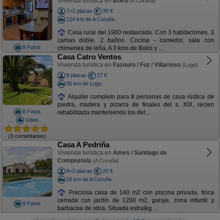
Vivienda turística en
Boiro
(A Coruña)
7+2 plazas
30 €
124 km de A Coruña
Casa rural del 1900 restaurada. Con 3 habitaciones. 3
camas doble. 2 baños. Cocina - comedor, sala con
8 Fotos
chimenea de leña. A 3 kms de Boiro y ...
Casa Catro Ventos
Vivienda turística en
Fazouro / Foz / Villarmea
(Lugo)
8 plazas
27 €
85 km de Lugo
Alquiler completo para 8 personas de casa rústica de
piedra, madera y pizarra de finales del s. XIX, recien
8 Fotos
rehabilitada manteniendo los det ...
Video
(3 comentarios)
Casa A Pedriña
Vivienda turística en
Ames / Santiago de
Compostela
(A Coruña)
8+2 plazas
20 €
65 km de A Coruña
Preciosa casa de 140 m2 con piscina privada, finca
cerrada con jardín de 1200 m2, garaje, zona infantil y
8 Fotos
barbacoa de obra. Situada estratég ...