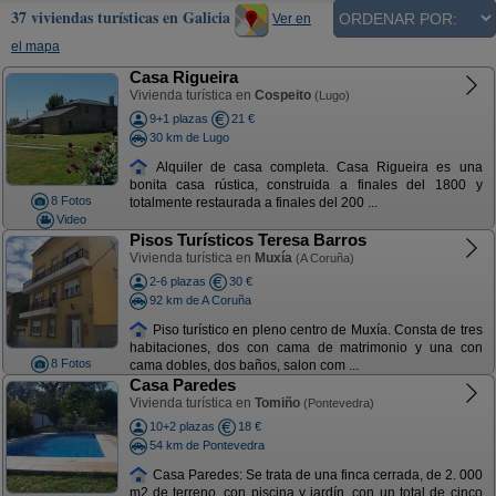
37 viviendas turísticas en Galicia
Ver en
el mapa
Casa Rigueira
Vivienda turística en
Cospeito
(Lugo)
9+1 plazas
21 €
30 km de Lugo
Alquiler de casa completa. Casa Rigueira es una
bonita casa rústica, construida a finales del 1800 y
8 Fotos
totalmente restaurada a finales del 200 ...
Video
Pisos Turísticos Teresa Barros
Vivienda turística en
Muxía
(A Coruña)
2-6 plazas
30 €
92 km de A Coruña
Piso turístico en pleno centro de Muxía. Consta de tres
habitaciones, dos con cama de matrimonio y una con
8 Fotos
cama dobles, dos baños, salon com ...
Casa Paredes
Vivienda turística en
Tomiño
(Pontevedra)
10+2 plazas
18 €
54 km de Pontevedra
Casa Paredes: Se trata de una finca cerrada, de 2. 000
m2 de terreno, con piscina y jardín, con un total de cinco