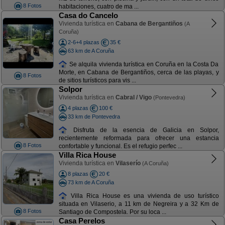
8 Fotos
habitaciones, cuatro de ma ...
Casa do Cancelo
Vivienda turística en
Cabana de Bergantiños
(A
Coruña)
2-6+4 plazas
35 €
63 km de A Coruña
Se alquila vivienda turística en Coruña en la Costa Da
Morte, en Cabana de Bergantiños, cerca de las playas, y
8 Fotos
de sitios turísticos para vis ...
Solpor
Vivienda turística en
Cabral / Vigo
(Pontevedra)
4 plazas
100 €
33 km de Pontevedra
Disfruta de la esencia de Galicia en Solpor,
recientemente reformada para ofrecer una estancia
8 Fotos
confortable y funcional. Es el refugio perfec ...
Villa Rica House
Vivienda turística en
Vilaserío
(A Coruña)
8 plazas
20 €
73 km de A Coruña
Villa Rica House es una vivienda de uso turístico
situada en Vilaserio, a 11 km de Negreira y a 32 Km de
8 Fotos
Santiago de Compostela. Por su loca ...
Casa Perelos