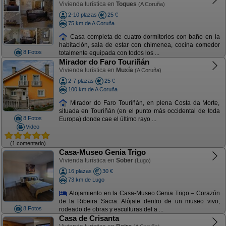
Vivienda turística en
Toques
(A Coruña)
2-10 plazas
25 €
75 km de A Coruña
Casa completa de cuatro dormitorios con baño en la
habitación, sala de estar con chimenea, cocina comedor
8 Fotos
totalmente equipada con todos los ...
Mirador do Faro Touriñán
Vivienda turística en
Muxía
(A Coruña)
2-7 plazas
25 €
100 km de A Coruña
Mirador do Faro Touriñán, en plena Costa da Morte,
situada en Touriñán (en el punto más occidental de toda
8 Fotos
Europa) donde cae el último rayo ...
Video
(1 comentario)
Casa-Museo Genia Trigo
Vivienda turística en
Sober
(Lugo)
16 plazas
30 €
73 km de Lugo
Alojamiento en la Casa-Museo Genia Trigo – Corazón
de la Ribeira Sacra. Alójate dentro de un museo vivo,
8 Fotos
rodeado de obras y esculturas del a ...
Casa de Crisanta