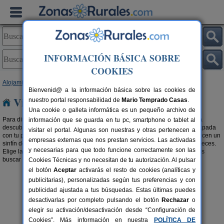
INFORMACIÓN BÁSICA SOBRE
COOKIES
Alojamientos
>
Viviendas turísticas
> Galicia
Bienvenid@ a la información básica sobre las cookies de
Viviendas turísticas en Galicia
nuestro portal responsabilidad de
Mario Temprado Casas
.
Una cookie o galleta informática es un pequeño archivo de
Para disfrutar de tu estancia en tu alojamiento en cualquier estación, para
información que se guarda en tu pc, smartphone o tablet al
descubrir el destino que tenías ganas de conocer, para celebrar una escapada
visitar el portal. Algunas son nuestras y otras pertenecen a
con tu pareja, familia o amigos, las
viviendas turísticas en Galicia
te ofrecen un
empresas externas que nos prestan servicios. Las activadas
sinfín de posibilidades para que disfrutes de tus
vacaciones
como te mereces.
y necesarias para que todo funcione correctamente son las
Elige la que más se adapte a tus necesidades. También te recomendamos
buscar en nuestra selección de
Apartamentos en Galicia
.
Cookies Técnicas y no necesitan de tu autorización. Al pulsar
el botón
Aceptar
activarás el resto de cookies (analíticas y
publicitarias), personalizadas según tus preferencias y con
publicidad ajustada a tus búsquedas. Estas últimas puedes
desactivarlas por completo pulsando el botón
Rechazar
o
elegir su activación/desactivación desde “Configuración de
Cookies”. Más información en nuestra
POLÍTICA DE