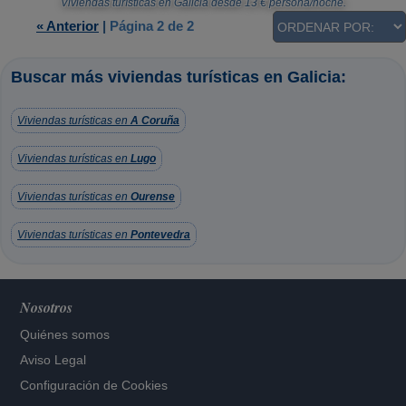
Viviendas turísticas en Galicia
desde
13
€ persona/noche.
« Anterior
|
Página 2 de 2
Buscar más viviendas turísticas en Galicia:
Viviendas turísticas en
A Coruña
Viviendas turísticas en
Lugo
Viviendas turísticas en
Ourense
Viviendas turísticas en
Pontevedra
Nosotros
Quiénes somos
Aviso Legal
Configuración de Cookies