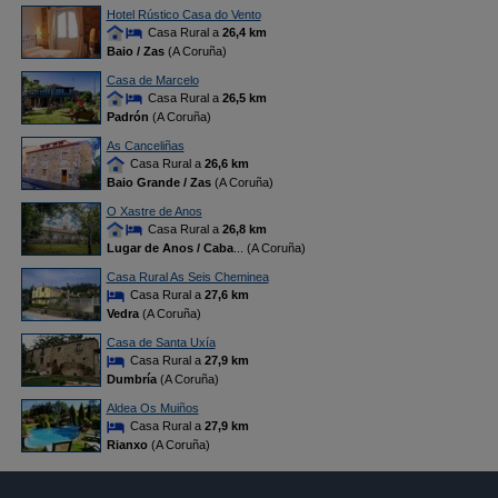
Hotel Rústico Casa do Vento
Casa Rural a
26,4 km
Baio / Zas
(A Coruña)
Casa de Marcelo
Casa Rural a
26,5 km
Padrón
(A Coruña)
As Canceliñas
Casa Rural a
26,6 km
Baio Grande / Zas
(A Coruña)
O Xastre de Anos
Casa Rural a
26,8 km
Lugar de Anos / Caba
... (A Coruña)
Casa Rural As Seis Cheminea
Casa Rural a
27,6 km
Vedra
(A Coruña)
Casa de Santa Uxía
Casa Rural a
27,9 km
Dumbría
(A Coruña)
Aldea Os Muiños
Casa Rural a
27,9 km
Rianxo
(A Coruña)