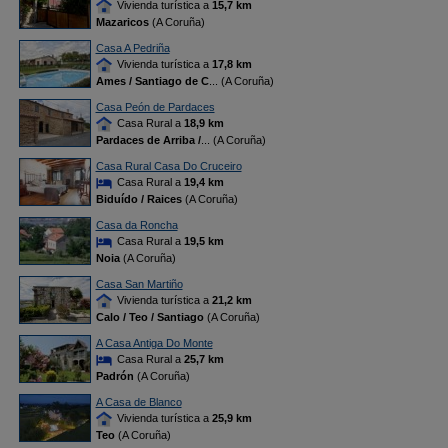
Vivienda turística a
15,7 km
Mazaricos
(A Coruña)
Casa A Pedriña
Vivienda turística a
17,8 km
Ames / Santiago de C
... (A Coruña)
Casa Peón de Pardaces
Casa Rural a
18,9 km
Pardaces de Arriba /
... (A Coruña)
Casa Rural Casa Do Cruceiro
Casa Rural a
19,4 km
Biduído / Raices
(A Coruña)
Casa da Roncha
Casa Rural a
19,5 km
Noia
(A Coruña)
Casa San Martiño
Vivienda turística a
21,2 km
Calo / Teo / Santiago
(A Coruña)
A Casa Antiga Do Monte
Casa Rural a
25,7 km
Padrón
(A Coruña)
A Casa de Blanco
Vivienda turística a
25,9 km
Teo
(A Coruña)