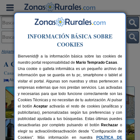
INFORMACIÓN BÁSICA SOBRE
COOKIES
Alojamientos
>
Galicia
>
A Coruña
>
A Baña
> A Casa Do Folgo
Bienvenid@ a la información básica sobre las cookies de
A Casa Do Folgo
nuestro portal responsabilidad de
Mario Temprado Casas
.
Una cookie o galleta informática es un pequeño archivo de
Casa Rural en A Baña (A Coruña)
información que se guarda en tu pc, smartphone o tablet al
Alquiler por habitaciones
2-14+3 plazas
100 km de A Coruña
visitar el portal. Algunas son nuestras y otras pertenecen a
empresas externas que nos prestan servicios. Las activadas
y necesarias para que todo funcione correctamente son las
Cookies Técnicas y no necesitan de tu autorización. Al pulsar
el botón
Aceptar
activarás el resto de cookies (analíticas y
publicitarias), personalizadas según tus preferencias y con
publicidad ajustada a tus búsquedas. Estas últimas puedes
desactivarlas por completo pulsando el botón
Rechazar
o
elegir su activación/desactivación desde “Configuración de
Cookies”. Más información en nuestra
POLÍTICA DE