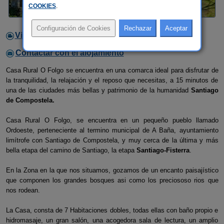
COOKIES
.
Video
Contactar con el alojamiento
Casa Rural O Folgo se encuentra en una comarca ideal para disfrutar de
la tranquilidad, la relajación y el reposo que necesitas, a 15 minutos de
una de las ciudades más bellas y patrimonio de la humanidad
Santiago
de Compostela.
Casa Rural O Folgo, se encuentra en un pequeño pueblo llamado
Ordoeste, perteneciente al termino municipal de A Baña, ayuntamiento
limítrofe con Santiago de Compostela, y
muy cerca de la última y más
bella etapa del camino de Santiago, la etapa
Santiago-Fisterra
.
En la Zona en la que nos situamos, gozamos de un encanto paisajístico
que componen los grandes bosques asi como los preciososo rios que
nos rodean.
La Casa, consta de 7 Habitaciones dobles, todas ellas con baño propio e
hidromasaje, un gran salón, una acogedora sala de lectura, un amplio