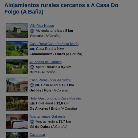
Alojamientos rurales cercanos a A Casa Do
Folgo (A Baña)
Villa Rica House
Vivienda turística a
5 km
Vilaserío
(A Coruña)
Casa Rural Casa Perfeuto María
Casa Rural a
9 km
Cabanamoura / Outes
(A Coruña)
A Cabana de Carmen
Apart. Rurales a
9,2 km
Outes
(A Coruña)
Casa Rural Fogar do Selmo
Casa Rural a
12,3 km
Urdilde / Rois
(A Coruña)
Hotel Gastronómico Casa Rosalía
Hotel Rural a
12,6 km
Os Anxeles / Brión
(A Coruña)
Apartamentos Gallaecia
Apartamento a
13,7 km
Val do Dubra
(A Coruña)
Casa Luar