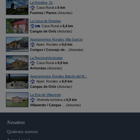
La Rondina, 31
Casa Rural a
6 km
Fuentes / Parres
(Asturias)
La Llosa de Repelao
Casa Rural a
6,4 km
Cangas de Onís
(Asturias)
Apartamentos Rurales Villa García
Apart. Rurales a
6,6 km
Corigos / Concejo de
... (Asturias)
La Rectoral Arriondas
Casa Rural a
6,9 km
Arriondas
(Asturias)
Apartamentos Rurales Balcón del M...
Apart. Rurales a
6,9 km
Cangas de Onís
(Asturias)
La Eria de Villaverde
Vivienda turística a
6,9 km
Villaverde / Cangas
... (Asturias)
Nosotros
Quiénes somos