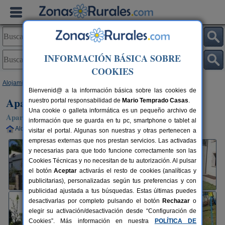
INFORMACIÓN BÁSICA SOBRE
COOKIES
Alojamientos
>
Asturias
>
Cangas de Onís
> Apartamentos Las Palmeras
Bienvenid@ a la información básica sobre las cookies de
Apartamentos Las Palmeras
nuestro portal responsabilidad de
Mario Temprado Casas
.
Una cookie o galleta informática es un pequeño archivo de
Apartamento en Cangas de Onís (Asturias)
información que se guarda en tu pc, smartphone o tablet al
Alquiler completo
18+5 plazas
80 km de Oviedo
visitar el portal. Algunas son nuestras y otras pertenecen a
empresas externas que nos prestan servicios. Las activadas
y necesarias para que todo funcione correctamente son las
Cookies Técnicas y no necesitan de tu autorización. Al pulsar
el botón
Aceptar
activarás el resto de cookies (analíticas y
publicitarias), personalizadas según tus preferencias y con
publicidad ajustada a tus búsquedas. Estas últimas puedes
desactivarlas por completo pulsando el botón
Rechazar
o
elegir su activación/desactivación desde “Configuración de
Cookies”. Más información en nuestra
POLÍTICA DE