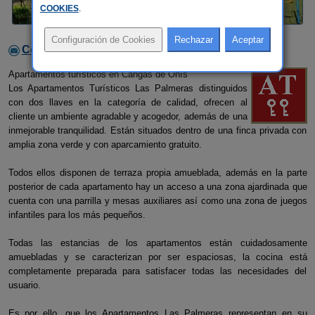
COOKIES
.
Contactar con el alojamiento
Apartamentos turísticos en Cangas de Onís
Los Apartamentos Turísticos Las Palmeras distinguidos
con dos llaves en la categoría de calidad, ofrecen al
cliente un ambiente agradable y acogedor, además de una
inmejorable tranquilidad. Están situados dentro de una finca privada con
amplia zona verde y con aparcamiento gratuito.
Todos ellos disponen de terraza propia amueblada, además en la parte
posterior de cada apartamento hay un acceso a una zona ajardinada que
cuenta con una parrilla y mesas auxiliares así como una zona de juegos
infantiles para los más pequeños.
Todas las estancias de los apartamentos están cuidadosamente
amuebladas y se caracterizan por ser espaciosas, la cocina está
completamente preparada para satisfacer todas las necesidades del
usuario.
Es por ello, que los Apartamentos Las Palmeras representan en su