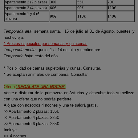
Apartamento 2 (2 plazas)
30€
55€
70€
Apartamento 3 (4 plazas)
60€
90€
110€
Apartamento 1 y 4 (6
90€
110€
140€
plazas)
Temporada alta
: semana santa, 15 de julio al 31 de Agosto, puentes y
nochevieja.
* Precios especiales por semanas y quincenas
Temporada media
: junio, 1 al 14 de julio y septiembre.
Temporada baja
: resto del año.
* Posibilidad de camas supletorias y cunas. Consultar.
* Se aceptan animales de compañía. Consultar
Oferta
"
REGÁLATE UNA NOCHE
"
Vente a disfrutar de la primavera en Asturias y descubre toda su belleza
con una oferta que no podrás perderte.
Alójate con nosotros 4 noches y una te saldrá gratis.
>>Apartamento 2 plazas: 135€
>>Apartamento 4 plazas: 225€
>>Aparramento 6 plazas: 285€
Incluye:
>> 4 noches