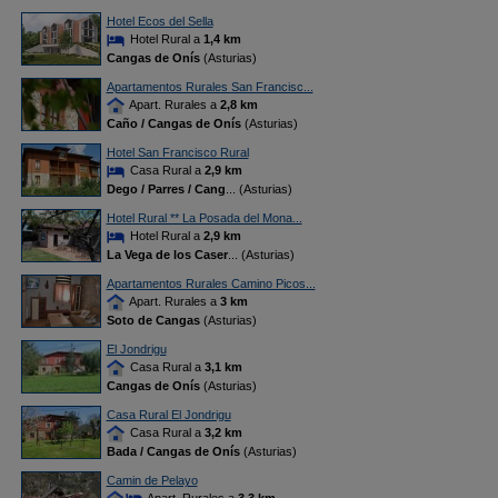
Hotel Ecos del Sella
Hotel Rural a
1,4 km
Cangas de Onís
(Asturias)
Apartamentos Rurales San Francisc...
Apart. Rurales a
2,8 km
Caño / Cangas de Onís
(Asturias)
Hotel San Francisco Rural
Casa Rural a
2,9 km
Dego / Parres / Cang
... (Asturias)
Hotel Rural ** La Posada del Mona...
Hotel Rural a
2,9 km
La Vega de los Caser
... (Asturias)
Apartamentos Rurales Camino Picos...
Apart. Rurales a
3 km
Soto de Cangas
(Asturias)
El Jondrigu
Casa Rural a
3,1 km
Cangas de Onís
(Asturias)
Casa Rural El Jondrigu
Casa Rural a
3,2 km
Bada / Cangas de Onís
(Asturias)
Camin de Pelayo