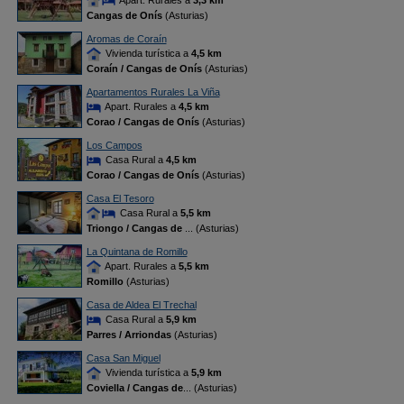
Apart. Rurales a
3,3 km
Cangas de Onís
(Asturias)
Aromas de Coraín
Vivienda turística a
4,5 km
Coraín / Cangas de Onís
(Asturias)
Apartamentos Rurales La Viña
Apart. Rurales a
4,5 km
Corao / Cangas de Onís
(Asturias)
Los Campos
Casa Rural a
4,5 km
Corao / Cangas de Onís
(Asturias)
Casa El Tesoro
Casa Rural a
5,5 km
Triongo / Cangas de
... (Asturias)
La Quintana de Romillo
Apart. Rurales a
5,5 km
Romillo
(Asturias)
Casa de Aldea El Trechal
Casa Rural a
5,9 km
Parres / Arriondas
(Asturias)
Casa San Miguel
Vivienda turística a
5,9 km
Coviella / Cangas de
... (Asturias)