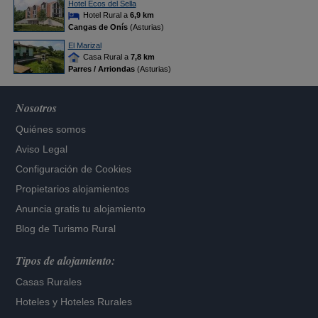
Hotel Ecos del Sella
Hotel Rural a
6,9 km
Cangas de Onís
(Asturias)
El Marizal
Casa Rural a
7,8 km
Parres / Arriondas
(Asturias)
Nosotros
Quiénes somos
Aviso Legal
Configuración de Cookies
Propietarios alojamientos
Anuncia gratis tu alojamiento
Blog de Turismo Rural
Tipos de alojamiento:
Casas Rurales
Hoteles
y
Hoteles Rurales