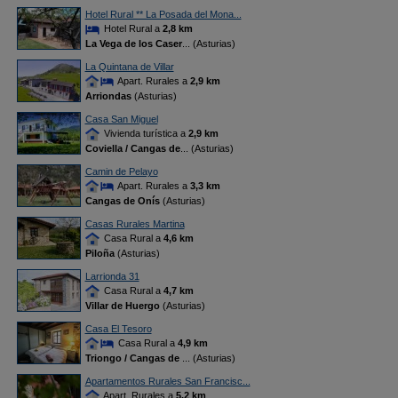
Hotel Rural ** La Posada del Mona...
Hotel Rural a
2,8 km
La Vega de los Caser
... (Asturias)
La Quintana de Villar
Apart. Rurales a
2,9 km
Arriondas
(Asturias)
Casa San Miguel
Vivienda turística a
2,9 km
Coviella / Cangas de
... (Asturias)
Camin de Pelayo
Apart. Rurales a
3,3 km
Cangas de Onís
(Asturias)
Casas Rurales Martina
Casa Rural a
4,6 km
Piloña
(Asturias)
Larrionda 31
Casa Rural a
4,7 km
Villar de Huergo
(Asturias)
Casa El Tesoro
Casa Rural a
4,9 km
Triongo / Cangas de
... (Asturias)
Apartamentos Rurales San Francisc...
Apart. Rurales a
5,2 km