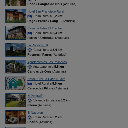
Caño / Cangas de Onís
(Asturias)
Hotel San Francisco Rural
Casa Rural a
5,2 km
Dego / Parres / Cang
... (Asturias)
Casa de Aldea El Trechal
Casa Rural a
5,3 km
Parres / Arriondas
(Asturias)
La Rondina, 31
Casa Rural a
5,4 km
Fuentes / Parres
(Asturias)
Apartamentos Las Palmeras
Apartamento a
5,5 km
Cangas de Onís
(Asturias)
Hotel Rural La Casa Nueva
Hotel Rural a
5,5 km
Cereceda / Piloña
(Asturias)
El Pongallín
Vivienda turística a
6,2 km
Piloña
(Asturias)
El Navaron
Casa Rural a
6,2 km
Cofiño
(Asturias)