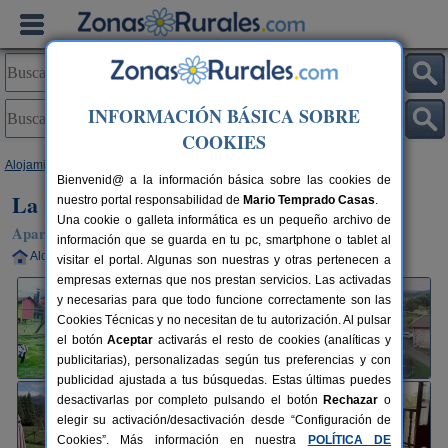
INFORMACIÓN BÁSICA SOBRE
COOKIES
Alojamientos
>
Asturias
>
Romillo
> La Quintana de Romillo
Bienvenid@ a la información básica sobre las cookies de
La Quintana de Romillo
nuestro portal responsabilidad de
Mario Temprado Casas
.
Una cookie o galleta informática es un pequeño archivo de
Apartamentos Rurales en Romillo (Asturias)
información que se guarda en tu pc, smartphone o tablet al
Alquiler completo
2-5+1 plazas
65 km de Oviedo
visitar el portal. Algunas son nuestras y otras pertenecen a
empresas externas que nos prestan servicios. Las activadas
y necesarias para que todo funcione correctamente son las
Cookies Técnicas y no necesitan de tu autorización. Al pulsar
el botón
Aceptar
activarás el resto de cookies (analíticas y
publicitarias), personalizadas según tus preferencias y con
publicidad ajustada a tus búsquedas. Estas últimas puedes
desactivarlas por completo pulsando el botón
Rechazar
o
elegir su activación/desactivación desde “Configuración de
Cookies”. Más información en nuestra
POLÍTICA DE