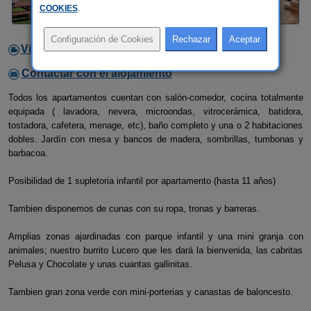
COOKIES
.
Video
Contactar con el alojamiento
Todos los apartamentos cuentan con salón-comedor, cocina totalmente
equipada ( lavadora, nevera, microondas, vitrocerámica, batidora,
tostadora, cafetera, menage, etc), baño completo y una o 2 habitaciones
dobles. Jardín con mesa y bancos de madera, sombrillas, tumbonas y
barbacoa.
Posibilidad de 1 supletoria infantil por apartamento (hasta 11 años)
Tambien disponemos de cunas con su ropa, tronas y barreras.
Amplias zonas ajardinadas con parque infantil y una mini granja con
animales; nuestro burrito Lucero que les dará la bienvenida, las cabritas
Pelusa y Chocolate y unas cuantas gallinitas.
Tambien gran zona verde con mini-porterias y canastas de baloncesto.