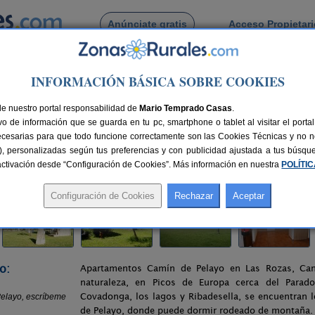
Anúnciate gratis
Acceso Propietar
Busca por pueblo
INFORMACIÓN BÁSICA SOBRE COOKIES
Camin de Pelayo
de nuestro portal responsabilidad de
Mario Temprado Casas
.
o de información que se guarda en tu pc, smartphone o tablet al visitar el port
 Onís (Asturias)
ecesarias para que todo funcione correctamente son las Cookies Técnicas y no ne
rias), personalizadas según tus preferencias y con publicidad ajustada a tus búsq
nes
40 plazas
65 km de Oviedo
Compartir:
sactivación desde “Configuración de Cookies”. Más información en nuestra
POLÍTI
o:
Apartamentos Camín de Pelayo en Las Rozas, Can
naturaleza, en Picos de Europa cerca del Parad
Covadonga, los lagos y Ribadesella, se encuentran
de Pelayo, donde puede dormir rodeado de montaña.