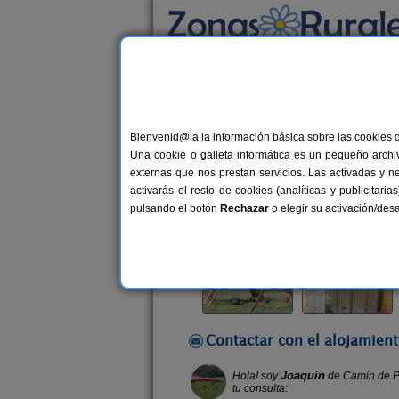
Busca por alojamiento
Alojamientos
>
Asturias
>
Cangas de Onís
> 
Bienvenid@ a la información básica sobre las cookies 
Camin de Pelayo
Una cookie o galleta informática es un pequeño archiv
Apartamentos Rurales en Cangas de
externas que nos prestan servicios. Las activadas y n
activarás el resto de cookies (analíticas y publicita
Alquiler completo y por habitacio
pulsando el botón
Rechazar
o elegir su activación/de
Contactar con el alojamient