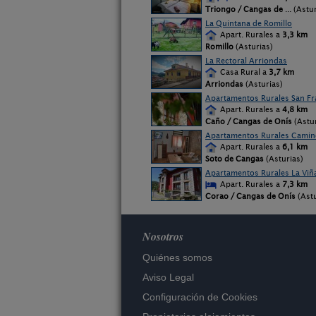
Triongo / Cangas de
... (Astu
La Quintana de Romillo
Apart. Rurales a
3,3 km
Romillo
(Asturias)
La Rectoral Arriondas
Casa Rural a
3,7 km
Arriondas
(Asturias)
Apartamentos Rurales San Fra
Apart. Rurales a
4,8 km
Caño / Cangas de Onís
(Astur
Apartamentos Rurales Camino
Apart. Rurales a
6,1 km
Soto de Cangas
(Asturias)
Apartamentos Rurales La Viñ
Apart. Rurales a
7,3 km
Corao / Cangas de Onís
(Astu
Nosotros
Quiénes somos
Aviso Legal
Configuración de Cookies