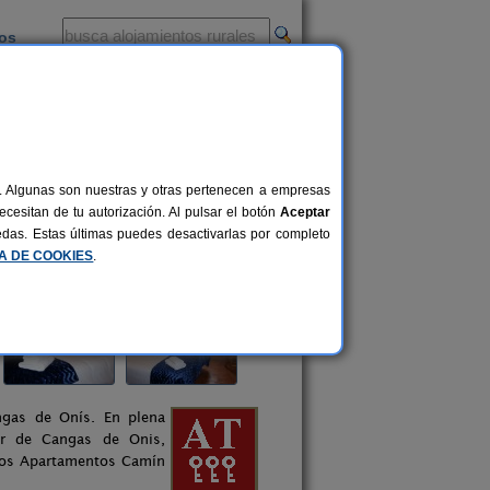
ios
-
al. Algunas son nuestras y otras pertenecen a empresas
cesitan de tu autorización. Al pulsar el botón
Aceptar
uedas. Estas últimas puedes desactivarlas por completo
CA DE COOKIES
.
gas de Onís. En plena
or de Cangas de Onis,
 los Apartamentos Camín