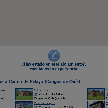
¿Has estado en este alojamiento?,
cuéntanos tu experiencia.
os a Camin de Pelayo (Cangas de Onís)
ona...
El Jondrigu
C
Casa Rural a
2,6 km
ias)
Cangas de Onís
(Asturias)
B
Casa San Miguel
C
Vivienda turística a
2,6 km