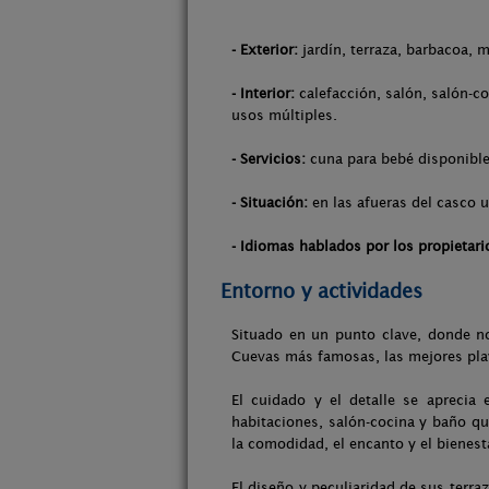
- Exterior:
jardín, terraza, barbacoa, m
- Interior:
calefacción, salón, salón-co
usos múltiples.
- Servicios:
cuna para bebé disponible,
- Situación:
en las afueras del casco u
- Idiomas hablados por los propietari
Entorno y actividades
Situado en un punto clave, donde no
Cuevas más famosas, las mejores play
El cuidado y el detalle se apreci
habitaciones, salón-cocina y baño qu
la comodidad, el encanto y el bienesta
El diseño y peculiaridad de sus terra