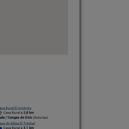
asa Rural El Jondrigu
Casa Rural a
2,6 km
ada / Cangas de Onís
(Asturias)
asa de Aldea El Trechal
Casa Rural a
3,1 km