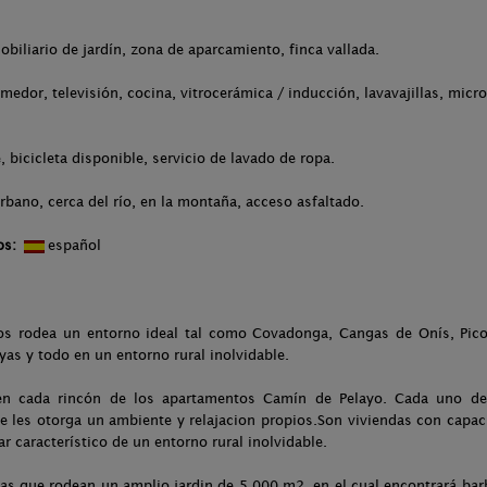
obiliario de jardín, zona de aparcamiento, finca vallada.
medor, televisión, cocina, vitrocerámica / inducción, lavavajillas, micr
 bicicleta disponible, servicio de lavado de ropa.
rbano, cerca del río, en la montaña, acceso asfaltado.
os:
español
s rodea un entorno ideal tal como Covadonga, Cangas de Onís, Picos
as y todo en un entorno rural inolvidable.
a en cada rincón de los apartamentos Camín de Pelayo. Cada uno d
e les otorga un ambiente y relajacion propios.Son viviendas con capa
r característico de un entorno rural inolvidable.
zas que rodean un amplio jardin de 5.000 m2. en el cual encontrará bar