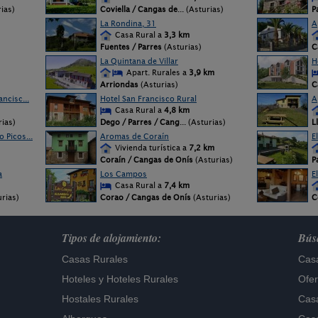
rias)
Coviella / Cangas de
... (Asturias)
P
La Rondina, 31
A
Casa Rural a
3,3 km
Fuentes / Parres
(Asturias)
C
La Quintana de Villar
H
Apart. Rurales a
3,9 km
Arriondas
(Asturias)
C
ncisc...
Hotel San Francisco Rural
A
Casa Rural a
4,8 km
ias)
Dego / Parres / Cang
... (Asturias)
L
 Picos...
Aromas de Coraín
E
Vivienda turística a
7,2 km
Coraín / Cangas de Onís
(Asturias)
P
a
Los Campos
E
Casa Rural a
7,4 km
rias)
Corao / Cangas de Onís
(Asturias)
C
Tipos de alojamiento:
Búsq
Casas Rurales
Casa
Hoteles
y
Hoteles Rurales
Ofer
Hostales Rurales
Casa