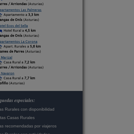
arres / Arriondas
(Asturias)
partamentos Las Palmeras
Apartamento a
3,3 km
angas de Onís
(Asturias)
otel Ecos del Sella
Hotel Rural a
4,5 km
angas de Onís
(Asturias)
partamentos La Corona
Apart. Rurales a
5,6 km
lames de Parres
(Asturias)
l Marizal
Casa Rural a
7,2 km
arres / Arriondas
(Asturias)
l Navaron
Casa Rural a
7,7 km
ofiño
(Asturias)
uedas especiales:
s Rurales con disponibilidad
tas Casas Rurales
s recomendadas por viajeros