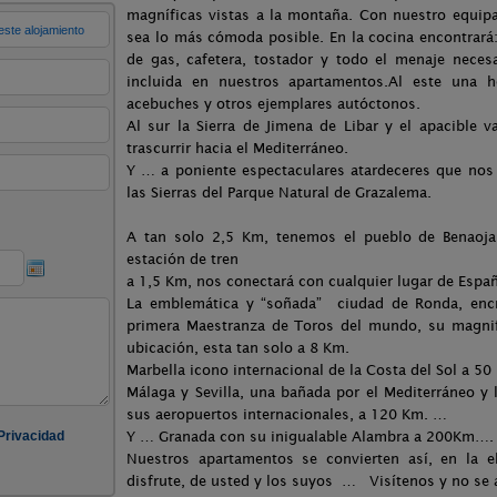
magníficas vistas a la montaña. Con nuestro equip
sea lo más cómoda posible. En la cocina encontrará
de gas, cafetera, tostador y todo el menaje neces
incluida en nuestros apartamentos.Al este una h
acebuches y otros ejemplares autóctonos.
Al sur la Sierra de Jimena de Libar y el apacible 
trascurrir hacia el Mediterráneo.
Y … a poniente espectaculares atardeceres que nos o
las Sierras del Parque Natural de Grazalema.
A tan solo 2,5 Km, tenemos el pueblo de Benaoja
estación de tren
a 1,5 Km, nos conectará con cualquier lugar de Españ
La emblemática y “soñada” ciudad de Ronda, encru
primera Maestranza de Toros del mundo, su magnif
ubicación, esta tan solo a 8 Km.
Marbella icono internacional de la Costa del Sol a 5
Málaga y Sevilla, una bañada por el Mediterráneo y l
sus aeropuertos internacionales, a 120 Km. …
Y … Granada con su inigualable Alambra a 200Km….
Nuestros apartamentos se convierten así, en la e
disfrute, de usted y los suyos … Visítenos y no se 