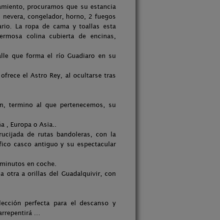
amiento, procuramos que su estancia
: nevera, congelador, horno, 2 fuegos
ario. La ropa de cama y toallas esta
ermosa colina cubierta de encinas,
valle que forma el río Guadiaro en su
frece el Astro Rey, al ocultarse tras
n, termino al que pertenecemos, su
a , Europa o Asia..
cijada de rutas bandoleras, con la
ico casco antiguo y su espectacular
0 minutos en coche.
a otra a orillas del Guadalquivir, con
lección perfecta para el descanso y
arrepentirá …