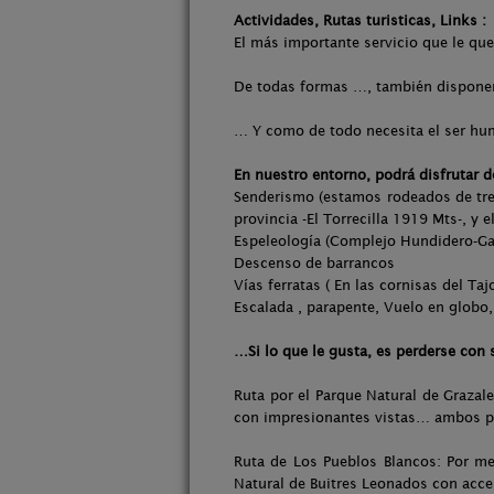
Actividades, Rutas turisticas, Links :
El más importante servicio que le que
De todas formas …, también disponem
… Y como de todo necesita el ser h
En nuestro entorno, podrá disfrutar d
Senderismo (estamos rodeados de tres
provincia -El Torrecilla 1919 Mts-, y e
Espeleología (Complejo Hundidero-G
Descenso de barrancos
Vías ferratas ( En las cornisas del Taj
Escalada , parapente, Vuelo en globo
…Si lo que le gusta, es perderse con 
Ruta por el Parque Natural de Grazal
con impresionantes vistas… ambos p
Ruta de Los Pueblos Blancos: Por me
Natural de Buitres Leonados con acceso