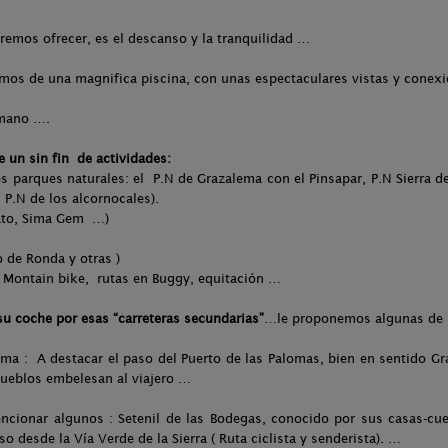
remos ofrecer, es el descanso y la tranquilidad …
os de una magnifica piscina, con unas espectaculares vistas y conexi
umano ….
e un sin fin de actividades:
 parques naturales: el P.N de Grazalema con el Pinsapar, P.N Sierra de 
l P.N de los alcornocales).
ato, Sima Gem …)
o de Ronda y otras )
, Montain bike, rutas en Buggy, equitación …
su coche por esas “carreteras secundarias”
…le proponemos algunas de l
ema : A destacar el paso del Puerto de las Palomas, bien en sentido Gr
ueblos embelesan al viajero …
ncionar algunos : Setenil de las Bodegas, conocido por sus casas-cu
 desde la Vía Verde de la Sierra ( Ruta ciclista y senderista). …