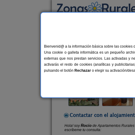
Busca por alojamiento
Alojamientos
>
Andalucía
>
Málaga
>
Benao
Bienvenid@ a la información básica sobre las cookies 
Apartamentos Rurales C
Una cookie o galleta informática es un pequeño archiv
Apartamentos Rurales en Benaoján
externas que nos prestan servicios. Las activadas y n
activarás el resto de cookies (analíticas y publicita
Alquiler completo
2-4+1 plazas
pulsando el botón
Rechazar
o elegir su activación/de
Contactar con el alojamient