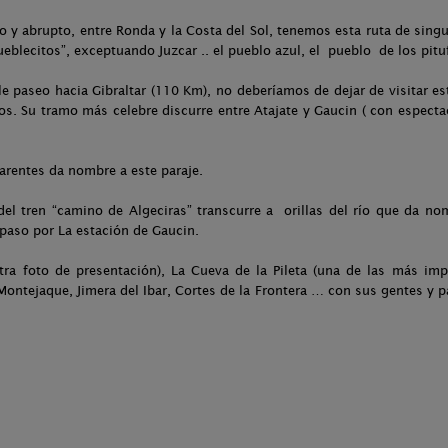
o y abrupto, entre Ronda y la Costa del Sol, tenemos esta ruta de singu
ueblecitos”, exceptuando Juzcar .. el pueblo azul, el pueblo de los pit
ble paseo hacia Gibraltar (110 Km), no deberíamos de dejar de visitar e
s. Su tramo más celebre discurre entre Atajate y Gaucin ( con espectac
parentes da nombre a este paraje.
 del tren “camino de Algeciras” transcurre a orillas del río que da n
 paso por La estación de Gaucin.
ra foto de presentación), La Cueva de la Pileta (una de las más im
 Montejaque, Jimera del Ibar, Cortes de la Frontera … con sus gentes y