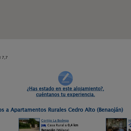
 7,7
¿Has estado en este alojamiento?,
cuéntanos tu experiencia.
os a Apartamentos Rurales Cedro Alto (Benaoján)
Cortijo La Bodega
H
Casa Rural a
0,4 km
Benaoján
(Málaga)
B