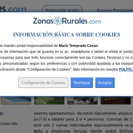
Anúnciate gratis
Acceso Propietar
Busca por pueblo
INFORMACIÓN BÁSICA SOBRE COOKIES
ján
> Apartamentos Rurales Cedro Alto
de nuestro portal responsabilidad de
edro Alto
Mario Temprado Casas
.
o de información que se guarda en tu pc, smartphone o tablet al visitar el port
 (Málaga)
ecesarias para que todo funcione correctamente son las Cookies Técnicas y no ne
rias), personalizadas según tus preferencias y con publicidad ajustada a tus búsq
120 km de Málaga
Compartir:
sactivación desde “Configuración de Cookies”. Más información en nuestra
POLÍTI
o:
uestros apartamentos, de estilo típicamente andaluz
Jul/13) e ideales para 2 o 4 personas. Constan de 
otro con 2 camas individuales (opcionalmente se p
Baño y amplísima terraza, donde podrá disfruta