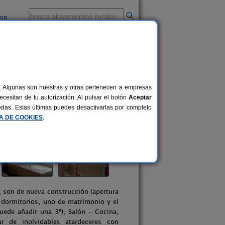
ios
-
al. Algunas son nuestras y otras pertenecen a empresas
cesitan de tu autorización. Al pulsar el botón
Aceptar
uedas. Estas últimas puedes desactivarlas por completo
CA DE COOKIES
.
, son de nueva construcción (apertura
2 dormitorios, uno de matrimonio y el
uede añadir una 3ª), Salón – Cocina,
r de inolvidables atardeceres con