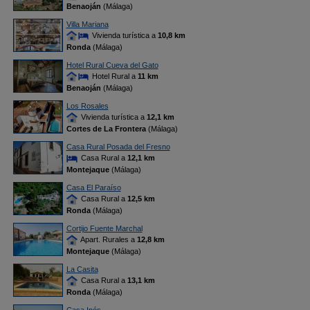
Benaoján
(Málaga)
Villa Mariana
Vivienda turística a
10,8 km
Ronda
(Málaga)
Hotel Rural Cueva del Gato
Hotel Rural a
11 km
Benaoján
(Málaga)
Los Rosales
Vivienda turística a
12,1 km
Cortes de La Frontera
(Málaga)
Casa Rural Posada del Fresno
Casa Rural a
12,1 km
Montejaque
(Málaga)
Casa El Paraíso
Casa Rural a
12,5 km
Ronda
(Málaga)
Cortijo Fuente Marchal
Apart. Rurales a
12,8 km
Montejaque
(Málaga)
La Casita
Casa Rural a
13,1 km
Ronda
(Málaga)