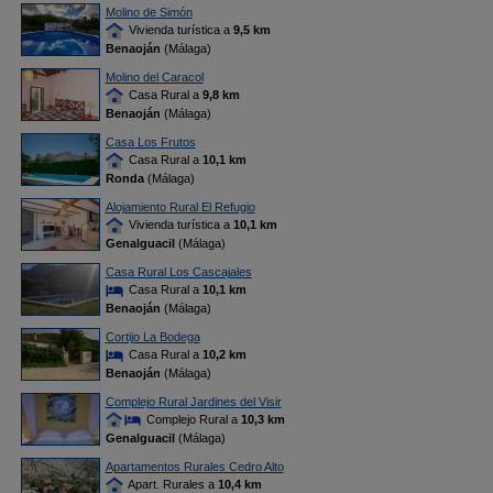
Molino de Simón
Vivienda turística a
9,5 km
Benaoján
(Málaga)
Molino del Caracol
Casa Rural a
9,8 km
Benaoján
(Málaga)
Casa Los Frutos
Casa Rural a
10,1 km
Ronda
(Málaga)
Alojamiento Rural El Refugio
Vivienda turística a
10,1 km
Genalguacil
(Málaga)
Casa Rural Los Cascajales
Casa Rural a
10,1 km
Benaoján
(Málaga)
Cortijo La Bodega
Casa Rural a
10,2 km
Benaoján
(Málaga)
Complejo Rural Jardines del Visir
Complejo Rural a
10,3 km
Genalguacil
(Málaga)
Apartamentos Rurales Cedro Alto
Apart. Rurales a
10,4 km