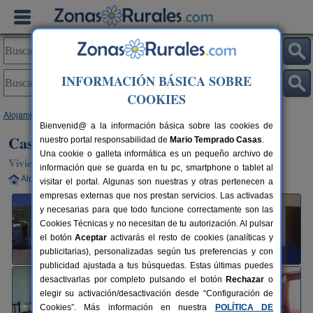
INFORMACIÓN BÁSICA SOBRE
COOKIES
Alojamientos
>
Andalucía
>
Málaga
>
Alpandeire
> Casa de La Plaza
Bienvenid@ a la información básica sobre las cookies de
Casa de La Plaza
nuestro portal responsabilidad de
Mario Temprado Casas
.
Una cookie o galleta informática es un pequeño archivo de
Vivienda turística en Alpandeire (Málaga)
información que se guarda en tu pc, smartphone o tablet al
Alquiler completo
5-9+1 plazas
120 km de Málaga
visitar el portal. Algunas son nuestras y otras pertenecen a
empresas externas que nos prestan servicios. Las activadas
y necesarias para que todo funcione correctamente son las
Cookies Técnicas y no necesitan de tu autorización. Al pulsar
el botón
Aceptar
activarás el resto de cookies (analíticas y
publicitarias), personalizadas según tus preferencias y con
publicidad ajustada a tus búsquedas. Estas últimas puedes
desactivarlas por completo pulsando el botón
Rechazar
o
elegir su activación/desactivación desde “Configuración de
Cookies”. Más información en nuestra
POLÍTICA DE