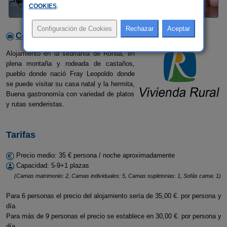
COOKIES
.
Contactar con el alojamiento
Alojamiento en la sedrranía de Ronda, en
plena montaña y rodeada de castaños,
pueblo donde nació Fray Leopoldo donde
se puede visitar su casa natal y la hermita,
Buena gastronomía con variedad de platos
y rutas senderistas.
Tarifas
Precio medio: 35 € persona / noche aproximadamente
Capacidad: 5-9+1 plazas
(Camas matrimonio: 2, Camas individuales: 5, Camas supletorias: 1, Sofás cama: 1)
Para 6 personas el precio del alojamiento sería de 35,00 €. por persona y
día.
Para más de 9 personas el precio se establece en 30,00 €. por persona y
día.