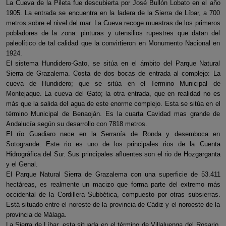
La Cueva de la Pileta fue descubierta por José Bullón Lobato en el año
1905. La entrada se encuentra en la ladera de la Sierra de Líbar, a 700
metros sobre el nivel del mar. La Cueva recoge muestras de los primeros
pobladores de la zona: pinturas y utensilios rupestres que datan del
paleolítico de tal calidad que la convirtieron en Monumento Nacional en
1924.
El sistema Hundidero-Gato, se sitúa en el ámbito del Parque Natural
Sierra de Grazalema. Costa de dos bocas de entrada al complejo: La
cueva de Hundidero; que se sitúa en el Termino Municipal de
Montejaque. La cueva del Gato; la otra entrada, que en realidad no es
más que la salida del agua de este enorme complejo. Esta se sitúa en el
término Municipal de Benaoján. Es la cuarta Cavidad mas grande de
Andalucía según su desarrollo con 7818 metros.
El río Guadiaro nace en la Serranía de Ronda y desemboca en
Sotogrande. Este rio es uno de los principales rios de la Cuenta
Hidrográfica del Sur. Sus principales afluentes son el rio de Hozgarganta
y el Genal.
El Parque Natural Sierra de Grazalema con una superficie de 53.411
hectáreas, es realmente un macizo que forma parte del extremo más
occidental de la Cordillera Subbética, compuesto por otras subsierras.
Está situado entre el noreste de la provincia de Cádiz y el noroeste de la
provincia de Málaga.
La Sierra de Líbar, esta situada en el término de Villaluenga del Rosario,