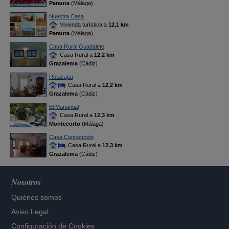
Parauta
(Málaga)
Nuestra Casa
Vivienda turística a
12,1 km
Parauta
(Málaga)
Casa Rural Guadalete
Casa Rural a
12,2 km
Grazalema
(Cádiz)
Rotacapa
Casa Rural a
12,2 km
Grazalema
(Cádiz)
El Manantial
Casa Rural a
12,3 km
Montecorto
(Málaga)
Casa Concepción
Casa Rural a
12,3 km
Grazalema
(Cádiz)
Nosotros
Quiénes somos
Aviso Legal
Configuración de Cookies