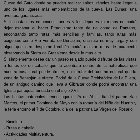
Cueva del Gato donde se pueden realizar saltos, rápeles hasta llegar a
uno de los lugares más emblemáticos de la cueva, Las Dunas; una
aventura garantizada.
Si le gustan las emociones fuertes y los deportes extremos no podrá
dejar escapar el hacer Piragüismo tanto de rio como de Pantano,
encontrando tanto rutas más sencillas y familias, tanto rutas más
exigentes como Vía Ferrata de Benaojan; una ruta no muy larga y con
algún que otro desplome.También podrá realizar rutas de parapente
observando la Sierra de Grazalema desde lo más alto.
Si simplemente desea dar un paseo relajado puede disfrutar de las vistas
a lomos de un caballo que le adentrará dentro de la naturaleza que
nuestra casa rural puede ofrecer; o disfrutar del turismo cultural que la
zona de Benaoján le ofrece. Podrá de la Cueva Prehistórica de La Pileta,
de un antiguo camino que lleva a Gibraltar donde podrá encontrar una
Iglesia parroquial fundada en el siglo XVI.
Las fiestas patronales tienen lugar el 25 de Abril, día del patrón San
Marcos, el primer Domingo de Mayo con la romería del Niño del Huerto y
la feria entorno al 7 de Octubre, día de la patrona La Virgen del Rosario.
- Bicicleta.
- Rutas a caballo.
- Actividades Multiaventura.