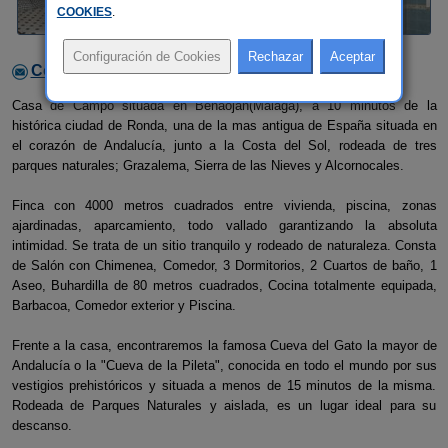
COOKIES
.
Contactar con el alojamiento
Casa de Campo situada en Benaoján(Málaga), a 10 minutos de la
histórica ciudad de Ronda, una de la mas antigua de España situada en
el corazón de Andalucía, junto a la Costa del Sol, rodeada de tres
parques naturales; Grazalema, Sierra de las Nieves y Alcornocales.
Finca con 4000 metros cuadrados entre vivienda, piscina, zonas
ajardinadas, aparcamiento, todo vallado garantizando la absoluta
intimidad. Se trata de un sitio tranquilo y rodeado de naturaleza. Consta
de Salón con Chimenea, Comedor, 3 Dormitorios, 2 Cuartos de baño, 1
Aseo, Buhardilla de 80 metros cuadrados, Cocina totalmente equipada,
Barbacoa, Comedor exterior y Piscina.
Frente a la casa, encontraremos la famosa Cueva del Gato la mayor de
Andalucía o la "Cueva de la Pileta", conocida en todo el mundo por sus
vestigios prehistóricos y situada a menos de 15 minutos de la misma.
Rodeada de Parques Naturales y aislada, es un lugar ideal para su
descanso.