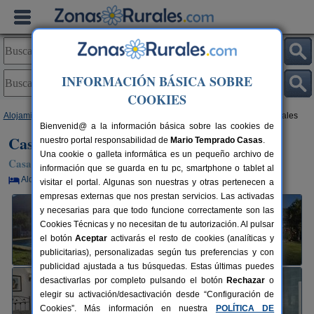
INFORMACIÓN BÁSICA SOBRE
COOKIES
Alojamientos
>
Andalucía
>
Málaga
>
Benaoján
> Casa Rural Los Cascajales
Bienvenid@ a la información básica sobre las cookies de
Casa Rural Los Cascajales
nuestro portal responsabilidad de
Mario Temprado Casas
.
Una cookie o galleta informática es un pequeño archivo de
Casa Rural en Benaoján (Málaga)
información que se guarda en tu pc, smartphone o tablet al
Alquiler por habitaciones
10 plazas
112 km de Málaga
visitar el portal. Algunas son nuestras y otras pertenecen a
empresas externas que nos prestan servicios. Las activadas
y necesarias para que todo funcione correctamente son las
Cookies Técnicas y no necesitan de tu autorización. Al pulsar
el botón
Aceptar
activarás el resto de cookies (analíticas y
publicitarias), personalizadas según tus preferencias y con
publicidad ajustada a tus búsquedas. Estas últimas puedes
desactivarlas por completo pulsando el botón
Rechazar
o
elegir su activación/desactivación desde “Configuración de
Cookies”. Más información en nuestra
POLÍTICA DE