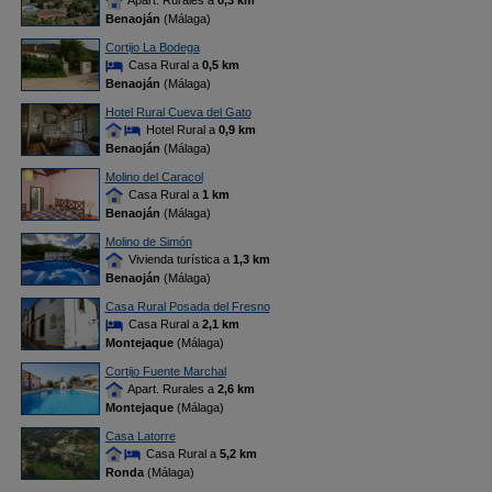
Apart. Rurales a
0,3 km
Benaoján
(Málaga)
Cortijo La Bodega
Casa Rural a
0,5 km
Benaoján
(Málaga)
Hotel Rural Cueva del Gato
Hotel Rural a
0,9 km
Benaoján
(Málaga)
Molino del Caracol
Casa Rural a
1 km
Benaoján
(Málaga)
Molino de Simón
Vivienda turística a
1,3 km
Benaoján
(Málaga)
Casa Rural Posada del Fresno
Casa Rural a
2,1 km
Montejaque
(Málaga)
Cortijo Fuente Marchal
Apart. Rurales a
2,6 km
Montejaque
(Málaga)
Casa Latorre
Casa Rural a
5,2 km
Ronda
(Málaga)