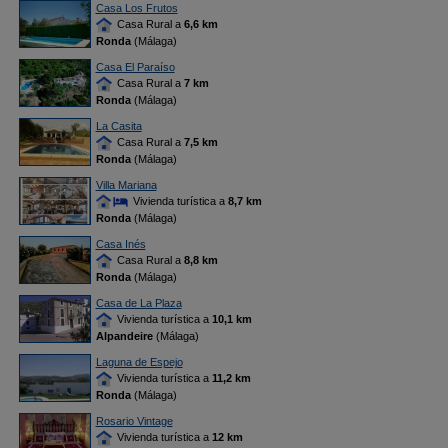
Casa Los Frutos
Casa Rural a
6,6 km
Ronda
(Málaga)
Casa El Paraíso
Casa Rural a
7 km
Ronda
(Málaga)
La Casita
Casa Rural a
7,5 km
Ronda
(Málaga)
Villa Mariana
Vivienda turística a
8,7 km
Ronda
(Málaga)
Casa Inés
Casa Rural a
8,8 km
Ronda
(Málaga)
Casa de La Plaza
Vivienda turística a
10,1 km
Alpandeire
(Málaga)
Laguna de Espejo
Vivienda turística a
11,2 km
Ronda
(Málaga)
Rosario Vintage
Vivienda turística a
12 km