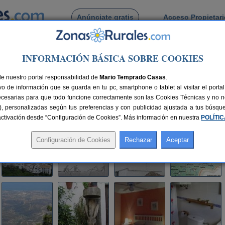
Anúnciate gratis
Acceso Propietar
Busca por pueblo
INFORMACIÓN BÁSICA SOBRE COOKIES
uacil
> Complejo Rural Jardines del Visir
de nuestro portal responsabilidad de
 del Visir
Mario Temprado Casas
.
o de información que se guarda en tu pc, smartphone o tablet al visitar el port
laga)
ecesarias para que todo funcione correctamente son las Cookies Técnicas y no ne
rias), personalizadas según tus preferencias y con publicidad ajustada a tus búsq
nes
54 plazas
140 km de Málaga
Compartir:
sactivación desde “Configuración de Cookies”. Más información en nuestra
POLÍTI