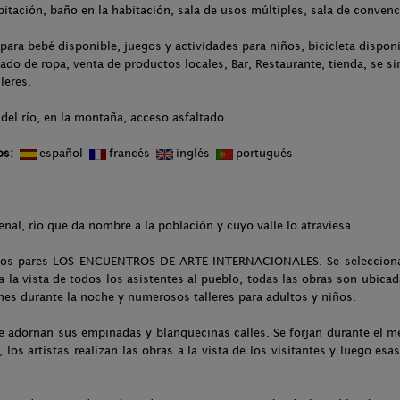
bitación, baño en la habitación, sala de usos múltiples, sala de conven
para bebé disponible, juegos y actividades para niños, bicicleta dispo
avado de ropa, venta de productos locales, Bar, Restaurante, tienda, se 
leres.
del río, en la montaña, acceso asfaltado.
os:
español
francés
inglés
portugués
nal, río que da nombre a la población y cuyo valle lo atraviesa.
años pares LOS ENCUENTROS DE ARTE INTERNACIONALES. Se selecciona la
a la vista de todos los asistentes al pueblo, todas las obras son ubica
s durante la noche y numerosos talleres para adultos y niños.
te adornan sus empinadas y blanquecinas calles. Se forjan durante el m
 los artistas realizan las obras a la vista de los visitantes y luego 