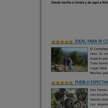
Desde Sevilla a Utrera y de aquí a Ro
IDEAL PARA IR C
El Complejo
casa. Es un
espacio para
Trato famili
Lugar ideal
Muchas gra
PUEBLO ESPECTA
Nos hemos q
con escultu
Hemos recor
Los alojam