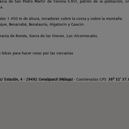
sia de San Pedro Mártir de Verona S.XVI, patrón de la población, si
a.
eales 1.450 m de altura, miradores sobre la costa y sobre la montaña.
ique, Benarrabá, Benalauría, Algatocín y Gaucin.
rranía de Ronda, Sierra de las Nieves, Los Alcornocales.
bikes para hacer rutas por las cercanías
c/ Estación, 4 - 29492 Genalguacil (Málaga)
- Coordenadas GPS:
36º 32' 37.8