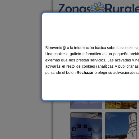
Busca por alojamiento
Alojamientos
>
Andalucía
>
Málaga
>
Genalg
Bienvenid@ a la información básica sobre las cookies 
Complejo Rural Jardines
Una cookie o galleta informática es un pequeño archiv
Complejo Rural en Genalguacil (Má
externas que nos prestan servicios. Las activadas y n
activarás el resto de cookies (analíticas y publicita
Alquiler completo y por habitacio
pulsando el botón
Rechazar
o elegir su activación/de