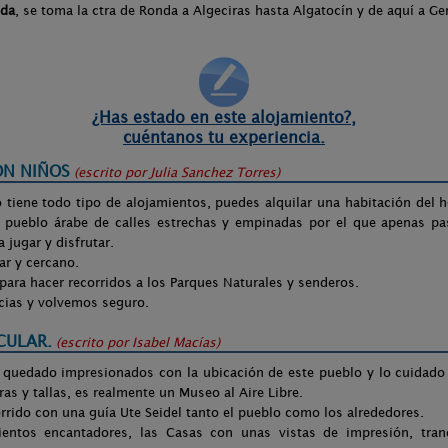
nda
, se toma la ctra de Ronda a Algeciras hasta Algatocín y de aquí a Ge
¿Has estado en este alojamiento?,
cuéntanos tu experiencia.
ON NIÑOS
(escrito por
Julia Sanchez Torres
)
 tiene todo tipo de alojamientos, puedes alquilar una habitación del h
 pueblo árabe de calles estrechas y empinadas por el que apenas pa
 jugar y disfrutar.
ar y cercano.
 para hacer recorridos a los Parques Naturales y senderos.
cias y volvemos seguro.
CULAR.
(escrito por
Isabel Macías
)
uedado impresionados con la ubicación de este pueblo y lo cuidado 
ras y tallas, es realmente un Museo al Aire Libre.
rido con una guía Ute Seidel tanto el pueblo como los alrededores.
ientos encantadores, las Casas con unas vistas de impresión, tran