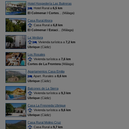
Hotel Hospedería Las Buitreras
Hotel Rural a
6,5 km
El Colmenar / Cortes
... (Málaga)
Casa Rural Ahora
Casa Rural a
6,8 km
El Colmenar / Estaci
... (Málaga)
La Verdura
Vivienda turística a
7,2 km
Ubrique
(Cádiz)
Los Rosales
Vivienda turística a
7,6 km
Cortes de La Frontera
(Málaga)
Apartamentos Casa Emilia
Apart. Rurales a
8,6 km
Ubrique
(Cádiz)
Balcones de La Sierra
Vivienda turística a
9,3 km
Ubrique
(Cádiz)
Casa La Fresneda Ubrique
Vivienda turística a
9,6 km
Ubrique
(Cádiz)
Casa Rural Molino Cruz
Casa Rural a
9,7 km