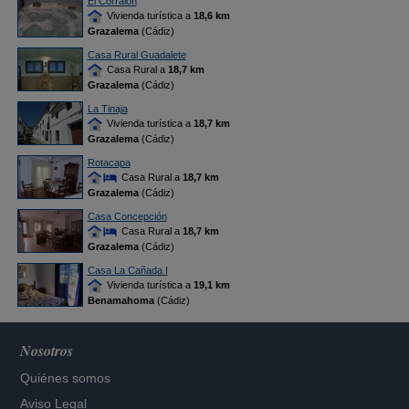
El Corralón
Vivienda turística a
18,6 km
Grazalema
(Cádiz)
Casa Rural Guadalete
Casa Rural a
18,7 km
Grazalema
(Cádiz)
La Tinaja
Vivienda turística a
18,7 km
Grazalema
(Cádiz)
Rotacapa
Casa Rural a
18,7 km
Grazalema
(Cádiz)
Casa Concepción
Casa Rural a
18,7 km
Grazalema
(Cádiz)
Casa La Cañada I
Vivienda turística a
19,1 km
Benamahoma
(Cádiz)
Nosotros
Quiénes somos
Aviso Legal