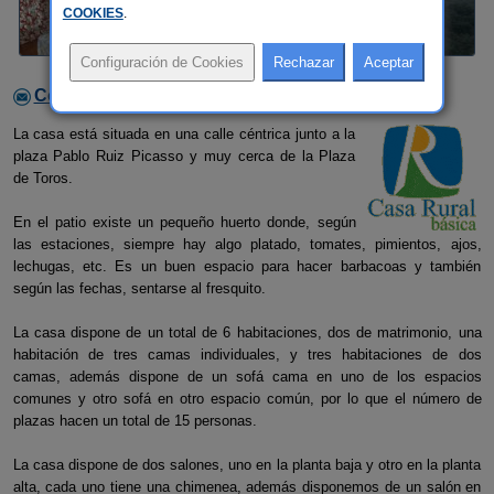
COOKIES
.
Contactar con el alojamiento
La casa está situada en una calle céntrica junto a la
plaza Pablo Ruiz Picasso y muy cerca de la Plaza
de Toros.
En el patio existe un pequeño huerto donde, según
las estaciones, siempre hay algo platado, tomates, pimientos, ajos,
lechugas, etc. Es un buen espacio para hacer barbacoas y también
según las fechas, sentarse al fresquito.
La casa dispone de un total de 6 habitaciones, dos de matrimonio, una
habitación de tres camas individuales, y tres habitaciones de dos
camas, además dispone de un sofá cama en uno de los espacios
comunes y otro sofá en otro espacio común, por lo que el número de
plazas hacen un total de 15 personas.
La casa dispone de dos salones, uno en la planta baja y otro en la planta
alta, cada uno tiene una chimenea, además disponemos de un salón en