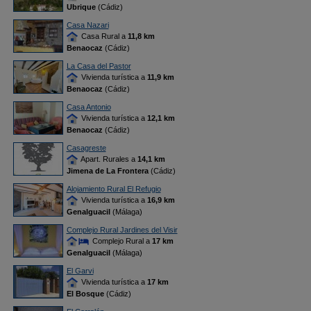
Ubrique
(Cádiz)
Casa Nazari
Casa Rural a
11,8 km
Benaocaz
(Cádiz)
La Casa del Pastor
Vivienda turística a
11,9 km
Benaocaz
(Cádiz)
Casa Antonio
Vivienda turística a
12,1 km
Benaocaz
(Cádiz)
Casagreste
Apart. Rurales a
14,1 km
Jimena de La Frontera
(Cádiz)
Alojamiento Rural El Refugio
Vivienda turística a
16,9 km
Genalguacil
(Málaga)
Complejo Rural Jardines del Visir
Complejo Rural a
17 km
Genalguacil
(Málaga)
El Garvi
Vivienda turística a
17 km
El Bosque
(Cádiz)