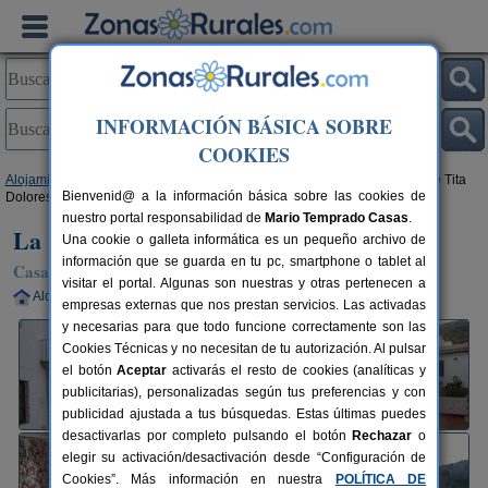
INFORMACIÓN BÁSICA SOBRE
COOKIES
Alojamientos
>
Andalucía
>
Málaga
>
Cortes de La Frontera
> La Casa de Tita
Bienvenid@ a la información básica sobre las cookies de
Dolores
nuestro portal responsabilidad de
Mario Temprado Casas
.
La Casa de Tita Dolores
Una cookie o galleta informática es un pequeño archivo de
información que se guarda en tu pc, smartphone o tablet al
Casa Rural en Cortes de La Frontera (Málaga)
visitar el portal. Algunas son nuestras y otras pertenecen a
Alquiler completo
6-15+2 plazas
130 km de Málaga
empresas externas que nos prestan servicios. Las activadas
y necesarias para que todo funcione correctamente son las
Cookies Técnicas y no necesitan de tu autorización. Al pulsar
el botón
Aceptar
activarás el resto de cookies (analíticas y
publicitarias), personalizadas según tus preferencias y con
publicidad ajustada a tus búsquedas. Estas últimas puedes
desactivarlas por completo pulsando el botón
Rechazar
o
elegir su activación/desactivación desde “Configuración de
Cookies”. Más información en nuestra
POLÍTICA DE