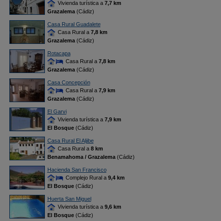
Vivienda turística a
7,7 km
Grazalema
(Cádiz)
Casa Rural Guadalete
Casa Rural a
7,8 km
Grazalema
(Cádiz)
Rotacapa
Casa Rural a
7,8 km
Grazalema
(Cádiz)
Casa Concepción
Casa Rural a
7,9 km
Grazalema
(Cádiz)
El Garvi
Vivienda turística a
7,9 km
El Bosque
(Cádiz)
Casa Rural El Aljibe
Casa Rural a
8 km
Benamahoma / Grazalema
(Cádiz)
Hacienda San Francisco
Complejo Rural a
9,4 km
El Bosque
(Cádiz)
Huerta San Miguel
Vivienda turística a
9,6 km
El Bosque
(Cádiz)