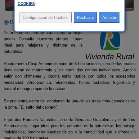
COOKIES
.
Contactar con el alojamiento
Disfrute de la sierra de Grazalema al mejor
precio. Consulte nuestras ofertas. Lugar
ideal para relajarse y disfrutar de la
naturaleza.
Apartamento Casa Antonio dispone de 3 habitaciones, una de las cuales
tiene cama de matrimonio y las otras dos camas individuales. Amplio
salón con chimenea y cocina estilo rústica con todos los accesorios
necesarios: vitrocerámica, microondas, horno, tostadora, frigorífico, y
todo el menaje propio de la cocina.
Se encuentra cerca del comienzo de una de las rutas mas conocidas de
la zona, "El salto del cabrero".
Entre dos Parques Naturales, el de la Sierra de Grazalema y el de Los
Alcornocales. Lugar ideal para los amantes de la naturaleza, los paisaje
inolvidables, preciosas puestas de sol y la tranquilidad que le ofrece un
pueblo de 700 habitantes.