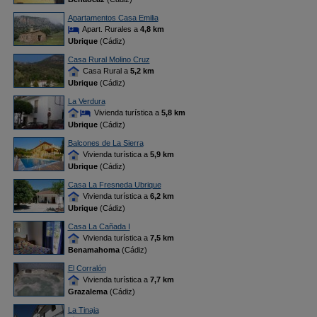
Apartamentos Casa Emilia
Apart. Rurales a
4,8 km
Ubrique
(Cádiz)
Casa Rural Molino Cruz
Casa Rural a
5,2 km
Ubrique
(Cádiz)
La Verdura
Vivienda turística a
5,8 km
Ubrique
(Cádiz)
Balcones de La Sierra
Vivienda turística a
5,9 km
Ubrique
(Cádiz)
Casa La Fresneda Ubrique
Vivienda turística a
6,2 km
Ubrique
(Cádiz)
Casa La Cañada I
Vivienda turística a
7,5 km
Benamahoma
(Cádiz)
El Corralón
Vivienda turística a
7,7 km
Grazalema
(Cádiz)
La Tinaja