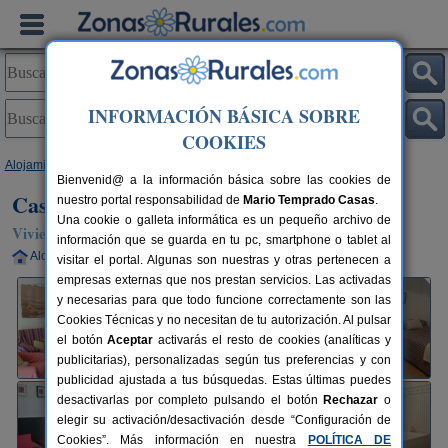
INFORMACIÓN BÁSICA SOBRE
COOKIES
Alojamientos
>
Andalucía
>
Cádiz
>
Benaocaz
> Casa Antonio
Bienvenid@ a la información básica sobre las cookies de
Casa Antonio
nuestro portal responsabilidad de
Mario Temprado Casas
.
Una cookie o galleta informática es un pequeño archivo de
Vivienda turística en Benaocaz (Cádiz)
información que se guarda en tu pc, smartphone o tablet al
Alquiler completo
2-7 plazas
110 km de Cádiz
visitar el portal. Algunas son nuestras y otras pertenecen a
empresas externas que nos prestan servicios. Las activadas
y necesarias para que todo funcione correctamente son las
Cookies Técnicas y no necesitan de tu autorización. Al pulsar
el botón
Aceptar
activarás el resto de cookies (analíticas y
publicitarias), personalizadas según tus preferencias y con
publicidad ajustada a tus búsquedas. Estas últimas puedes
desactivarlas por completo pulsando el botón
Rechazar
o
elegir su activación/desactivación desde “Configuración de
Cookies”. Más información en nuestra
POLÍTICA DE