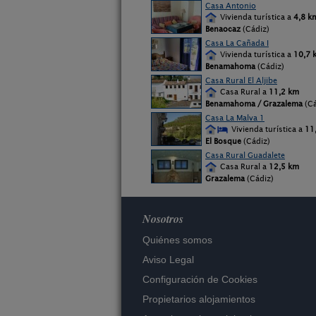
Casa Antonio
Vivienda turística a
4,8 k
Benaocaz
(Cádiz)
Casa La Cañada I
Vivienda turística a
10,7 
Benamahoma
(Cádiz)
Casa Rural El Aljibe
Casa Rural a
11,2 km
Benamahoma / Grazalema
(Cá
Casa La Malva 1
Vivienda turística a
11
El Bosque
(Cádiz)
Casa Rural Guadalete
Casa Rural a
12,5 km
Grazalema
(Cádiz)
Nosotros
Quiénes somos
Aviso Legal
Configuración de Cookies
Propietarios alojamientos