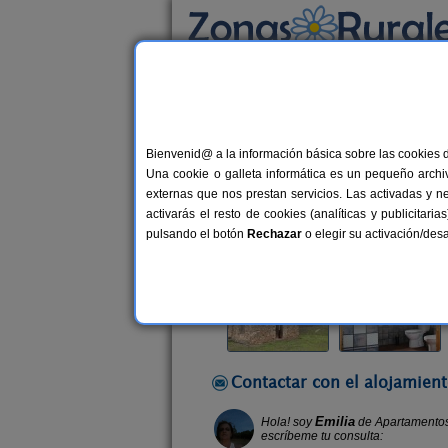
Busca por alojamiento
Alojamientos
>
Andalucía
>
Cádiz
>
Ubrique
Bienvenid@ a la información básica sobre las cookies 
Apartamentos Casa Emil
Una cookie o galleta informática es un pequeño archiv
Apartamentos Rurales en Ubrique (
externas que nos prestan servicios. Las activadas y n
activarás el resto de cookies (analíticas y publicita
Alquiler por habitaciones
2-6 pla
pulsando el botón
Rechazar
o elegir su activación/de
Contactar con el alojamient