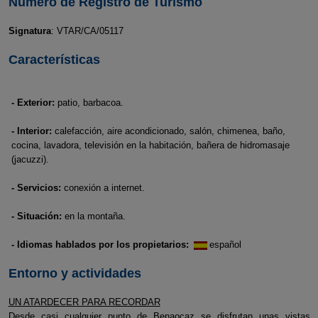
Número de Registro de Turismo
Signatura
: VTAR/CA/05117
Características
- Exterior:
patio, barbacoa.
- Interior:
calefacción, aire acondicionado, salón, chimenea, baño,
cocina, lavadora, televisión en la habitación, bañera de hidromasaje
(jacuzzi).
- Servicios:
conexión a internet.
- Situación:
en la montaña.
- Idiomas hablados por los propietarios:
español
Entorno y actividades
UN ATARDECER PARA RECORDAR
Desde casi cualquier punto de Benaocaz se disfrutan unas vistas