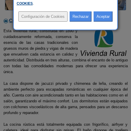
COOKIES
.
Contactar con el alojamiento
Esta vivienda rural, construida en 1890 y
cuidadosamente reformada, conserva la
esencia de las casas tradicionales con
gruesos muros de piedra y vigas de madera
que envuelven cada estancia en calidez y
autenticidad. Distribuida en tres alturas, combina el encanto de lo antiguo
con todas las comodidades modernas para ofrecer una experiencia
única.
La casa dispone de jacuzzi privado y chimenea de leña, creando el
ambiente perfecto para escapadas románticas en cualquier época del
año. Cuenta con aire acondicionado tanto en las habitaciones como en el
salón, garantizando el máximo confort. Los dormitorios están equipados
con colchones viscoelásticos de alta gama, pensados para un descanso
profundo y reparador.
La cocina rústica está totalmente equipada con frigorífico, airfryer y
cafetera, ideal para disfrutar sin prisas. El baño dispone de toallero