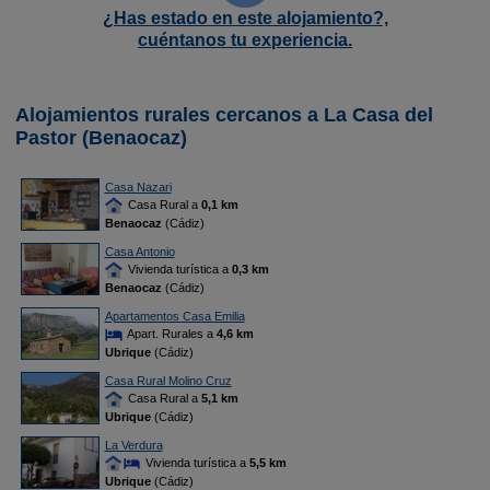
¿Has estado en este alojamiento?,
cuéntanos tu experiencia.
Alojamientos rurales cercanos a La Casa del
Pastor (Benaocaz)
Casa Nazari
Casa Rural a
0,1 km
Benaocaz
(Cádiz)
Casa Antonio
Vivienda turística a
0,3 km
Benaocaz
(Cádiz)
Apartamentos Casa Emilia
Apart. Rurales a
4,6 km
Ubrique
(Cádiz)
Casa Rural Molino Cruz
Casa Rural a
5,1 km
Ubrique
(Cádiz)
La Verdura
Vivienda turística a
5,5 km
Ubrique
(Cádiz)