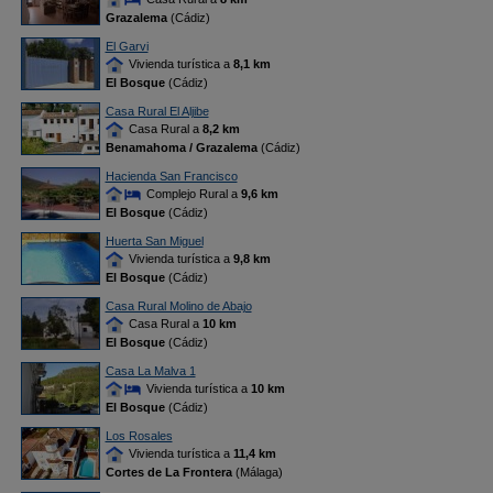
Grazalema
(Cádiz)
El Garvi
Vivienda turística a
8,1 km
El Bosque
(Cádiz)
Casa Rural El Aljibe
Casa Rural a
8,2 km
Benamahoma / Grazalema
(Cádiz)
Hacienda San Francisco
Complejo Rural a
9,6 km
El Bosque
(Cádiz)
Huerta San Miguel
Vivienda turística a
9,8 km
El Bosque
(Cádiz)
Casa Rural Molino de Abajo
Casa Rural a
10 km
El Bosque
(Cádiz)
Casa La Malva 1
Vivienda turística a
10 km
El Bosque
(Cádiz)
Los Rosales
Vivienda turística a
11,4 km
Cortes de La Frontera
(Málaga)