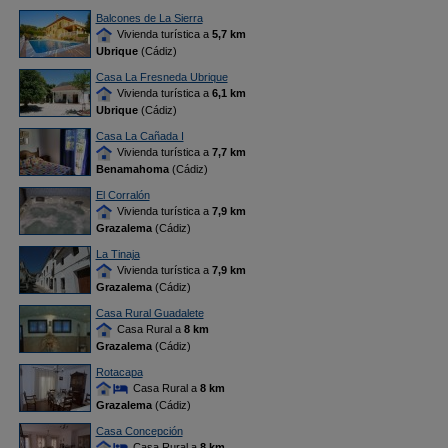
Balcones de La Sierra
Vivienda turística a
5,7 km
Ubrique
(Cádiz)
Casa La Fresneda Ubrique
Vivienda turística a
6,1 km
Ubrique
(Cádiz)
Casa La Cañada I
Vivienda turística a
7,7 km
Benamahoma
(Cádiz)
El Corralón
Vivienda turística a
7,9 km
Grazalema
(Cádiz)
La Tinaja
Vivienda turística a
7,9 km
Grazalema
(Cádiz)
Casa Rural Guadalete
Casa Rural a
8 km
Grazalema
(Cádiz)
Rotacapa
Casa Rural a
8 km
Grazalema
(Cádiz)
Casa Concepción
Casa Rural a
8 km