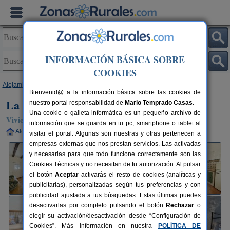
INFORMACIÓN BÁSICA SOBRE
COOKIES
Alojamientos
>
Andalucía
>
Cádiz
>
Benaocaz
> La Casa del Pastor
Bienvenid@ a la información básica sobre las cookies de
La Casa del Pastor
nuestro portal responsabilidad de
Mario Temprado Casas
.
Una cookie o galleta informática es un pequeño archivo de
Vivienda turística en Benaocaz (Cádiz)
información que se guarda en tu pc, smartphone o tablet al
Alquiler completo
2-4 plazas
109 km de Cádiz
visitar el portal. Algunas son nuestras y otras pertenecen a
empresas externas que nos prestan servicios. Las activadas
y necesarias para que todo funcione correctamente son las
Cookies Técnicas y no necesitan de tu autorización. Al pulsar
el botón
Aceptar
activarás el resto de cookies (analíticas y
publicitarias), personalizadas según tus preferencias y con
publicidad ajustada a tus búsquedas. Estas últimas puedes
desactivarlas por completo pulsando el botón
Rechazar
o
elegir su activación/desactivación desde “Configuración de
Cookies”. Más información en nuestra
POLÍTICA DE