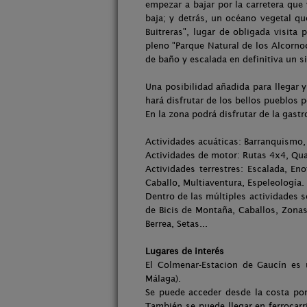
empezar a bajar por la carretera que
baja; y detrás, un océano vegetal qu
Buitreras", lugar de obligada visita
pleno "Parque Natural de los Alcorno
de baño y escalada en definitiva un si
Una posibilidad añadida para llegar 
hará disfrutar de los bellos pueblos 
En la zona podrá disfrutar de la gastr
Actividades acuáticas: Barranquismo,
Actividades de motor: Rutas 4x4, Qu
Actividades terrestres: Escalada, En
Caballo, Multiaventura, Espeleología.
Dentro de las múltiples actividades s
de Bicis de Montaña, Caballos, Zonas
Berrea, Setas...
Lugares de interés
El Colmenar-Estacion de Gaucín es 
Málaga).
Se puede acceder desde la costa por 
También se puede llegar en ferrocarril