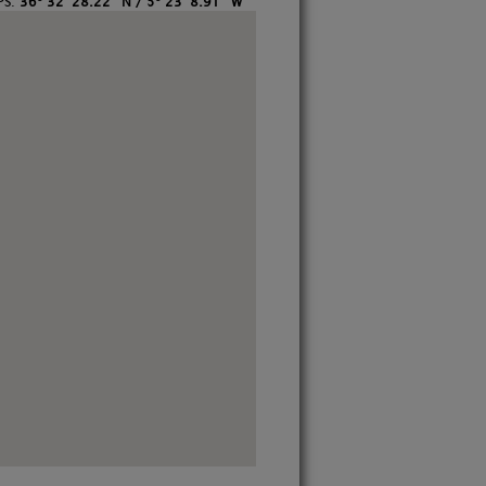
PS:
36º 32' 28.22'' N / 5º 23' 8.91'' W