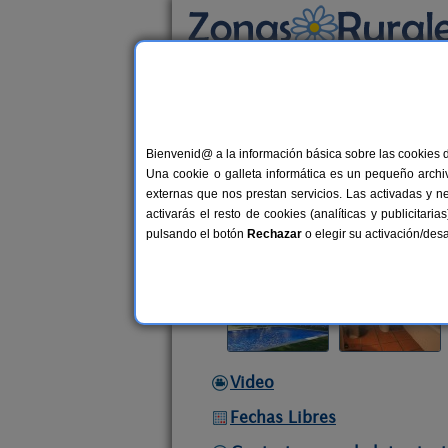
Busca por alojamiento
Alojamientos
>
Andalucía
>
Málaga
>
El Col
Bienvenid@ a la información básica sobre las cookies 
Hotel Hospedería Las Bu
Una cookie o galleta informática es un pequeño archiv
Hotel Rural en El Colmenar / Corte
externas que nos prestan servicios. Las activadas y n
activarás el resto de cookies (analíticas y publicita
Alquiler por habitaciones
50 plaz
pulsando el botón
Rechazar
o elegir su activación/de
Video
Fechas Libres