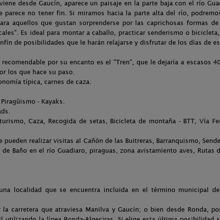
 viene desde Gaucín, aparece un paisaje en la parte baja con el río Gua
e parece no tener fin. Si miramos hacia la parte alta del río, podremos
 para aquellos que gustan sorprenderse por las caprichosas formas de
cales". Es ideal para montar a caballo, practicar senderismo o biciclet
nfín de posibilidades que le harán relajarse y disfrutar de los días de es
y recomendable por su encanto es el "Tren", que le dejaría a escasos 40
por los que hace su paso.
onomía típica, carnes de caza.
 Piragüismo - Kayaks.
ads.
oturismo, Caza, Recogida de setas, Bicicleta de montaña - BTT, Vía Fe
e pueden realizar visitas al Cañón de las Buitreras, Barranquismo, Sen
 de Baño en el río Guadiaro, piraguas, zona avistamiento aves, Rutas d
una localidad que se encuentra incluida en el término municipal de 
la carretera que atraviesa Manilva y Gaucín; o bien desde Ronda, por
 utilizando la línea Ronda-Algeciras. Si elige esta última posibilidad s