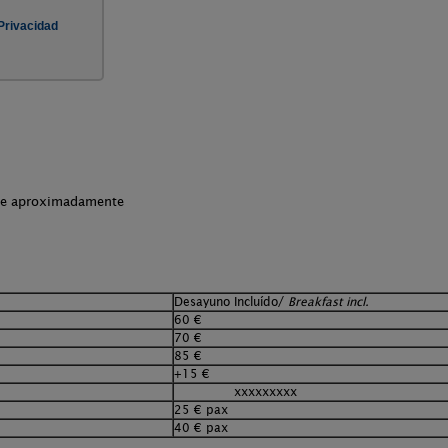
che aproximadamente
Desayuno Incluído/
Breakfast incl.
60 €
70 €
85 €
+15 €
xxxxxxxxx
25 € pax
40 € pax