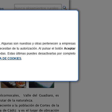
ios
-
al. Algunas son nuestras y otras pertenecen a empresas
cesitan de tu autorización. Al pulsar el botón
Aceptar
uedas. Estas últimas puedes desactivarlas por completo
CA DE COOKIES
.
Alcornocales, Valle del Guadiaro, es
utar de la naturaleza.
ciente a la población de Cortes de la
ia de Cádiz y es el lugar de ubicación