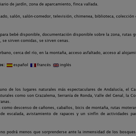
liario de jardín, zona de aparcamiento, finca vallada.
ado, salón, salón-comedor, televisión, chimenea, biblioteca, colección d
para bebé disponible, documentación disponible sobre la zona, rutas g
, se sirven comidas, se sirven cenas.
rbano, cerca del río, en la montaña, acceso asfaltado, acceso al alojam
os:
español
francés
inglés
uno de los lugares naturales más espectaculares de Andalucía, el Ca
aturales como son Grazalema, Serranía de Ronda, Valle del Genal, la Co
ranas.
es como descenso de cañones, caballos, bicis de montaña, rutas moteras
 de escalada, avistamiento de rapaces y un sinfín de actividades pa
 no podrá menos que sorprenderse ante la inmensidad de los bosques 