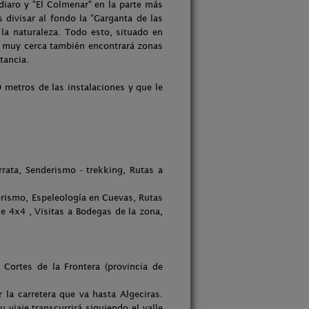
diaro y "El Colmenar" en la parte más
 divisar al fondo la "Garganta de las
 la naturaleza. Todo esto, situado en
a, muy cerca también encontrará zonas
tancia.
 metros de las instalaciones y que le
rrata, Senderismo - trekking, Rutas a
derismo, Espeleología en Cuevas, Rutas
e 4x4 , Visitas a Bodegas de la zona,
Cortes de la Frontera (provincia de
 la carretera que va hasta Algeciras.
u viaje transcurrirá siguiendo el valle