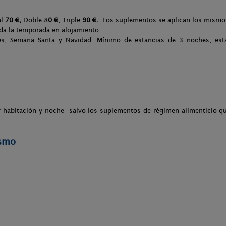
al
70 €,
Doble 8
0 €
, Triple
90 €.
Los suplementos se aplican los mismo
oda la temporada en alojamiento.
s, Semana Santa y Navidad. Mínimo de estancias de 3 noches, estan
r habitación y noche salvo los suplementos de régimen alimenticio qu
ismo