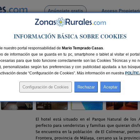
Anúnciate gratis
Acceso Propietar
Busca por pueblo
INFORMACIÓN BÁSICA SOBRE COOKIES
menar
> Hotel Hospedería Las Buitreras
de nuestro portal responsabilidad de
itreras
Mario Temprado Casas
.
o de información que se guarda en tu pc, smartphone o tablet al visitar el port
s de La Frontera (Málaga)
ecesarias para que todo funcione correctamente son las Cookies Técnicas y no ne
rias), personalizadas según tus preferencias y con publicidad ajustada a tus búsq
as
137 km de Málaga
Compartir:
sactivación desde “Configuración de Cookies”. Más información en nuestra
POLÍTI
El hotel está situado en el Parque Natural de los 
perfecto para senderistas y familias que quieran disfr
Se encuentra en la población de El Colmenar, pertene
Frontera, provincia de Málaga, cercano ya la provinc