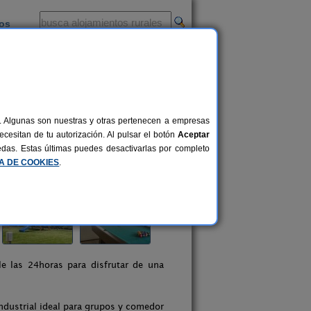
ios
-
al. Algunas son nuestras y otras pertenecen a empresas
cesitan de tu autorización. Al pulsar el botón
Aceptar
uedas. Estas últimas puedes desactivarlas por completo
CA DE COOKIES
.
le las 24horas para disfrutar de una
ndustrial ideal para grupos y comedor