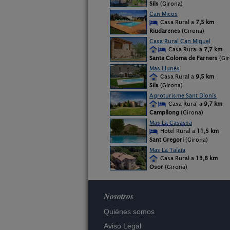
Sils
(Girona)
Can Micos
Casa Rural a
7,5 km
Riudarenes
(Girona)
Casa Rural Can Miquel
Casa Rural a
7,7 km
Santa Coloma de Farners
(Gir
Mas Llunès
Casa Rural a
9,5 km
Sils
(Girona)
Agroturisme Sant Dionís
Casa Rural a
9,7 km
Campllong
(Girona)
Mas La Casassa
Hotel Rural a
11,5 km
Sant Gregori
(Girona)
Mas La Talaia
Casa Rural a
13,8 km
Osor
(Girona)
Nosotros
Quiénes somos
Aviso Legal