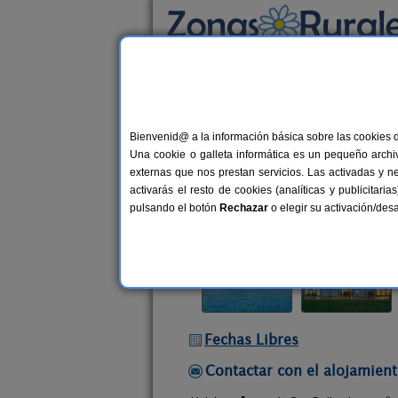
Busca por alojamiento
Alojamientos
>
Cataluña
>
Girona
>
Vilobí 
Bienvenid@ a la información básica sobre las cookies 
Can Dellonder
Una cookie o galleta informática es un pequeño archiv
Casa Rural en Vilobí d´Onyar (Gir
externas que nos prestan servicios. Las activadas y n
activarás el resto de cookies (analíticas y publicita
Alquiler por habitaciones
5-15 pl
pulsando el botón
Rechazar
o elegir su activación/de
Fechas Libres
Contactar con el alojamient