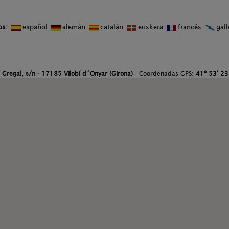
os:
español
alemán
catalán
euskera
francés
gal
 Gregal, s/n - 17185 Vilobí d´Onyar (Girona)
- Coordenadas GPS:
41º 53' 23.