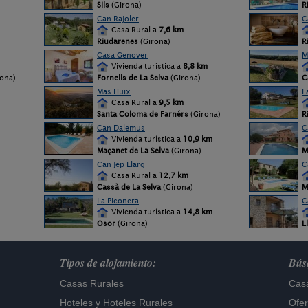
Sils
(Girona)
R
Can Rajoler
C
Casa Rural a
7,6 km
Riudarenes
(Girona)
R
Casa Genover
M
Vivienda turística a
8,8 km
ona)
Fornells de La Selva
(Girona)
C
Mas Huix
L
Casa Rural a
9,5 km
Santa Coloma de Farnérs
(Girona)
R
Can Dalemus
C
Vivienda turística a
10,9 km
Maçanet de La Selva
(Girona)
M
Can Jep Llarg
C
Casa Rural a
12,7 km
Cassà de La Selva
(Girona)
M
La Piconera
C
Vivienda turística a
14,8 km
Osor
(Girona)
L
Tipos de alojamiento:
Búsq
Casas Rurales
Casa
Hoteles
y
Hoteles Rurales
Ofer