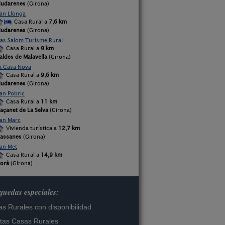
iudarenes
(Girona)
an Llonga
Casa Rural a
7,6 km
iudarenes
(Girona)
as Salom Turisme Rural
Casa Rural a
9 km
aldes de Malavella
(Girona)
a Casa Nova
Casa Rural a
9,6 km
iudarenes
(Girona)
an Pobric
Casa Rural a
11 km
açanet de La Selva
(Girona)
an Marc
Vivienda turística a
12,7 km
assanes
(Girona)
an Met
Casa Rural a
14,9 km
lorà
(Girona)
uedas especiales:
s Rurales con disponibilidad
tas Casas Rurales