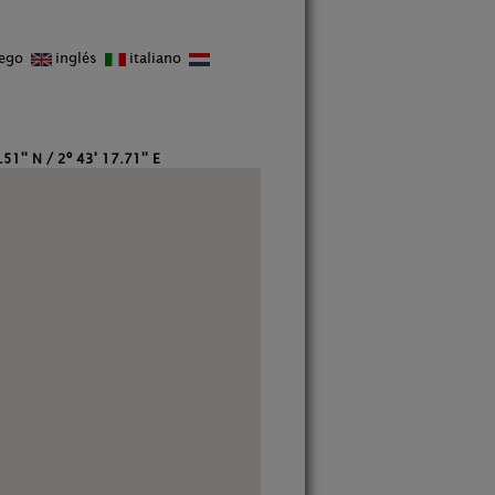
lego
inglés
italiano
51'' N / 2º 43' 17.71'' E