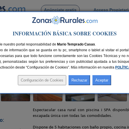
Anúnciate gratis
Acceso Propietar
Busca por pueblo
INFORMACIÓN BÁSICA SOBRE COOKIES
d´Onyar
> Can Dellonder
de nuestro portal responsabilidad de
Mario Temprado Casas
.
o de información que se guarda en tu pc, smartphone o tablet al visitar el port
ona)
ecesarias para que todo funcione correctamente son las Cookies Técnicas y no ne
rias), personalizadas según tus preferencias y con publicidad ajustada a tus búsq
azas
16 km de Girona
Compartir:
sactivación desde “Configuración de Cookies”. Más información en nuestra
POLÍTI
Espectacular casa rural con piscina i SPA disponib
escapada única con todas las comodidades.
o:
Dispone de 5 habitaciones con baño propio, cocina i