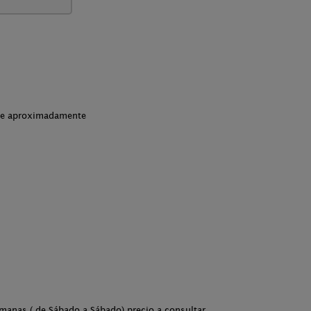
che aproximadamente
semanas ( de Sábado a Sábado) precio a consultar