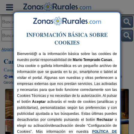
INFORMACIÓN BÁSICA SOBRE
COOKIES
Alojamientos
>
Cataluña
>
Girona
>
Riudarenes
> Can Llonga
Bienvenid@ a la información básica sobre las cookies de
Can Llonga
nuestro portal responsabilidad de
Mario Temprado Casas
.
Una cookie o galleta informática es un pequeño archivo de
Casa Rural en Riudarenes (Girona)
información que se guarda en tu pc, smartphone o tablet al
Alquiler completo y por habitaciones
2-8+1 plazas
16 km de
visitar el portal. Algunas son nuestras y otras pertenecen a
Girona
empresas externas que nos prestan servicios. Las activadas
y necesarias para que todo funcione correctamente son las
Cookies Técnicas y no necesitan de tu autorización. Al pulsar
el botón
Aceptar
activarás el resto de cookies (analíticas y
publicitarias), personalizadas según tus preferencias y con
publicidad ajustada a tus búsquedas. Estas últimas puedes
desactivarlas por completo pulsando el botón
Rechazar
o
elegir su activación/desactivación desde “Configuración de
Cookies”. Más información en nuestra
POLÍTICA DE