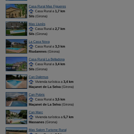
Casa Rural Mas Figueres
Casa Rural a
1,7 km
Sils
(Girona)
Mas Llunès
Casa Rural a
2,7 km
Sils
(Girona)
La Casa Nova
Casa Rural a
3,3 km
Riudarenes
(Girona)
Casa Rural La Belladona
Casa Rural a
3,4 km
Sils
(Girona)
Can Dalemus
Vivienda turística a
3,4 km
Maçanet de La Selva
(Girona)
Can Pobric
Casa Rural a
3,5 km
Maçanet de La Selva
(Girona)
Can Marc
Vivienda turística a
5,7 km
Massanes
(Girona)
Mas Salom Turisme Rural