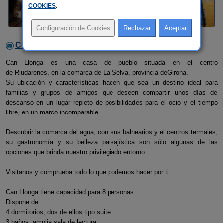
COOKIES
.
Contactar con el alojamiento
Can Llonga es una casa de pueblo situada en el centro
de Riudarenes, en la comarca de La Selva, provincia deGirona.
Su ubicación y características hacen que sea un destino ideal para
familias y grupos de amigos que deseen compartir unos días de
descanso en un lugar repleto de posibilidades para el ocio y el tiempo
libre, en un marco incomparable.
Descubrir la comarca del agua, con sus balnearios y el centros termales,
su gastronomía y su belleza paisajística son sólo algunas de las
opciones que brinda nuestro privilegiado entorno.
​Visitanos y comprueba todo lo que podemos hacer por ti.
Can Llonga tiene capacidad para 8 personas.
Dispone de:
4 dormitorios, dos de ellos tipo suite.
3 baños, amplia sala de lectura,