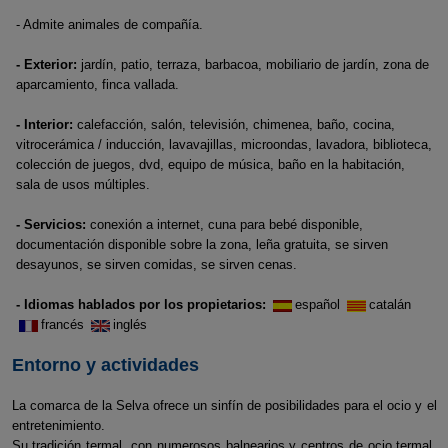
- Admite animales de compañía.
- Exterior:
jardín, patio, terraza, barbacoa, mobiliario de jardín, zona de
aparcamiento, finca vallada.
- Interior:
calefacción, salón, televisión, chimenea, baño, cocina,
vitrocerámica / inducción, lavavajillas, microondas, lavadora, biblioteca,
colección de juegos, dvd, equipo de música, baño en la habitación,
sala de usos múltiples.
- Servicios:
conexión a internet, cuna para bebé disponible,
documentación disponible sobre la zona, leña gratuita, se sirven
desayunos, se sirven comidas, se sirven cenas.
- Idiomas hablados por los propietarios:
español
catalán
francés
inglés
Entorno y actividades
La comarca de la Selva ofrece un sinfín de posibilidades para el ocio y el
entretenimiento.
Su tradición termal, con numerosos balnearios y centros de ocio termal,