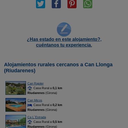
¿Has estado en este alojamiento?,
cuéntanos tu experiencia.
Alojamientos rurales cercanos a Can Llonga
(Riudarenes)
Can Rajoler
Casa Rural a
0,1 km
Riudarenes
(Girona)
Can Micos
Casa Rural a
0,2 km
Riudarenes
(Girona)
Ca L´Estrada
Casa Rural a
0,5 km
Riudarenes
(Girona)