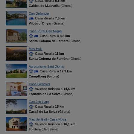
Casa Rural a
6,5 km
Caldes de Malavella
(Girona)
Can Dellonder
Casa Rural a
7,6 km
Vilobí d´Onyar
(Girona)
Casa Rural Can Miquel
Casa Rural a
8,8 km
Santa Coloma de Farners
(Girona)
Mas Huix
Casa Rural a
11 km
Santa Coloma de Farnérs
(Girona)
Agroturisme Sant Dionís
Casa Rural a
12,3 km
Campllong
(Girona)
Casa Genover
Vivienda turística a
14,5 km
Fornells de La Selva
(Girona)
Can Jep Llarg
Casa Rural a
15 km
Cassà de La Selva
(Girona)
Mas del Gall - Casa Nova
Vivienda turística a
16,1 km
Tordera
(Barcelona)