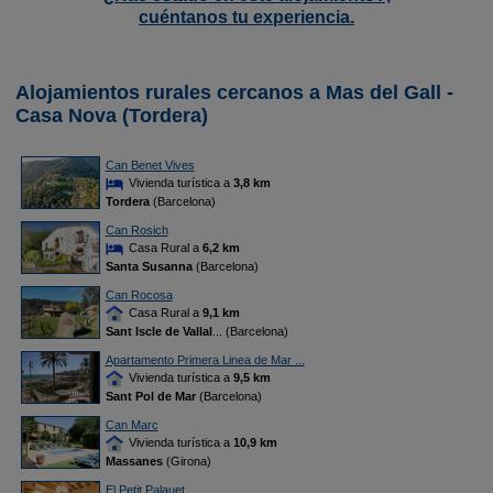
cuéntanos tu experiencia.
Alojamientos rurales cercanos a Mas del Gall -
Casa Nova (Tordera)
Can Benet Vives
Vivienda turística a
3,8 km
Tordera
(Barcelona)
Can Rosich
Casa Rural a
6,2 km
Santa Susanna
(Barcelona)
Can Rocosa
Casa Rural a
9,1 km
Sant Iscle de Vallal
... (Barcelona)
Apartamento Primera Linea de Mar ...
Vivienda turística a
9,5 km
Sant Pol de Mar
(Barcelona)
Can Marc
Vivienda turística a
10,9 km
Massanes
(Girona)
El Petit Palauet