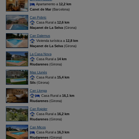
Apartamento a
12,2 km
Canet de Mar
(Barcelona)
Can Pobric
Casa Rural a
12,6 km
Maçanet de La Selva
(Girona)
Can Dalemus
Vivienda turística a
12,8 km
Maçanet de La Selva
(Girona)
La Casa Nova
Casa Rural a
14 km
Riudarenes
(Girona)
Mas Llunès
Casa Rural a
15,4 km
Sils
(Girona)
Can Llonga
Casa Rural a
16,1 km
Riudarenes
(Girona)
Can Rajoler
Casa Rural a
16,2 km
Riudarenes
(Girona)
Can Micos
Casa Rural a
16,3 km
Riudarenes
(Girona)