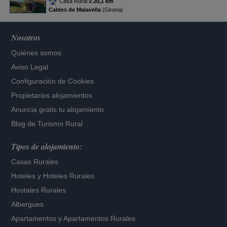
Casa Rural a
20,1 km
Caldes de Malavella
(Girona)
Nosotros
Quiénes somos
Aviso Legal
Configuración de Cookies
Propietarios alojamientos
Anuncia gratis tu alojamiento
Blog de Turismo Rural
Tipos de alojamiento:
Casas Rurales
Hoteles
y
Hoteles Rurales
Hostales Rurales
Albergues
Apartamentos
y
Apartamentos Rurales