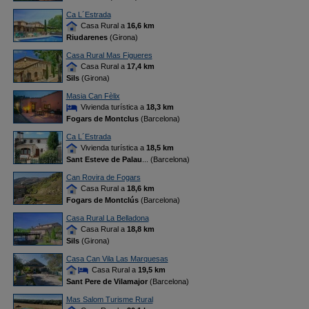
Ca L´Estrada
Casa Rural a
16,6 km
Riudarenes
(Girona)
Casa Rural Mas Figueres
Casa Rural a
17,4 km
Sils
(Girona)
Masia Can Fèlix
Vivienda turística a
18,3 km
Fogars de Montclus
(Barcelona)
Ca L´Estrada
Vivienda turística a
18,5 km
Sant Esteve de Palau
... (Barcelona)
Can Rovira de Fogars
Casa Rural a
18,6 km
Fogars de Montclús
(Barcelona)
Casa Rural La Belladona
Casa Rural a
18,8 km
Sils
(Girona)
Casa Can Vila Las Marquesas
Casa Rural a
19,5 km
Sant Pere de Vilamajor
(Barcelona)
Mas Salom Turisme Rural