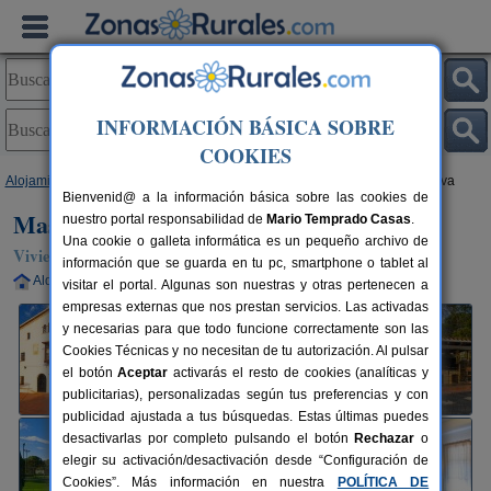
INFORMACIÓN BÁSICA SOBRE
COOKIES
Alojamientos
>
Cataluña
>
Barcelona
>
Tordera
> Mas del Gall - Casa Nova
Bienvenid@ a la información básica sobre las cookies de
Mas del Gall - Casa Nova
nuestro portal responsabilidad de
Mario Temprado Casas
.
Una cookie o galleta informática es un pequeño archivo de
Vivienda turística en Tordera (Barcelona)
información que se guarda en tu pc, smartphone o tablet al
Alquiler completo
6-16 plazas
71 km de Barcelona
visitar el portal. Algunas son nuestras y otras pertenecen a
empresas externas que nos prestan servicios. Las activadas
y necesarias para que todo funcione correctamente son las
Cookies Técnicas y no necesitan de tu autorización. Al pulsar
el botón
Aceptar
activarás el resto de cookies (analíticas y
publicitarias), personalizadas según tus preferencias y con
publicidad ajustada a tus búsquedas. Estas últimas puedes
desactivarlas por completo pulsando el botón
Rechazar
o
elegir su activación/desactivación desde “Configuración de
Cookies”. Más información en nuestra
POLÍTICA DE