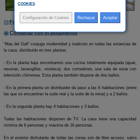
COOKIES
.
Fechas Libres
Contactar con el alojamiento
“Mas del Gall” conjuga modernidad y tradición en todas las estancias de
la casa, distribuido en tres plantas:
- En la planta baja encontramos una cocina totalmente equipada (ajuar,
neveras, lavavajillas, vinoteca). dos comedores, una sala de estar con
televisión chimenea. Esta planta también dispone de dos baños.
- En la primera planta un distribuidor da paso a las 6 habitaciones (entre
las que se encuentran la suite real y la suite de la reina) y a 2 baños.
- En la segunda planta hay 4 habitaciones y 3 baños.
Todas las habitaciones disponen de TV. La casa tiene una capacidad
mínima de 6 personas y máxima de 16 personas.
En el exterior disfrutarás de todas las zonas son de libre acceso, salvo