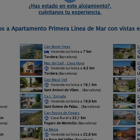
¿Has estado en este alojamiento?,
cuéntanos tu experiencia.
os a Apartamento Primera Linea de Mar con vistas e
Can Benet Vives
C
Vivienda turística a
7 km
Tordera
(Barcelona)
S
Mas del Gall - Casa Nova
E
Vivienda turística a
9,5 km
Tordera
(Barcelona)
L
Can Masó Vell
C
Vivienda turística a
19,1 km
Sant Antoni de Vilam
... (Barcelona)
L
Ca L´Estrada
C
Vivienda turística a
19,9 km
lona)
Sant Esteve de Palau
... (Barcelona)
M
Can Rovira de Fogars
C
km
Casa Rural a
22,1 km
lona)
Fogars de Montclús
(Barcelona)
M
La Masia
M
km
Vivienda turística a
22,8 km
La Roca del Valles
(Barcelona)
F