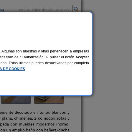
ios
-
al. Algunas son nuestras y otras pertenecen a empresas
cesitan de tu autorización. Al pulsar el botón
Aceptar
uedas. Estas últimas puedes desactivarlas por completo
CA DE COOKIES
.
temente decorado en tonos blancos y
v plana, chimenea, 2 cómodos sofás y
ipada con muebles modernos (horno,
con un amplio baño con bañera/ducha