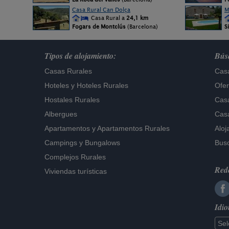
Casa Rural Can Dolça
M
Casa Rural a
24,1 km
Fogars de Montclús
(Barcelona)
Si
Tipos de alojamiento:
Búsq
Casas Rurales
Casa
Hoteles
y
Hoteles Rurales
Ofer
Hostales Rurales
Casa
Albergues
Casa
Apartamentos
y
Apartamentos Rurales
Aloj
Campings y Bungalows
Busc
Complejos Rurales
Rede
Viviendas turísticas
Idi