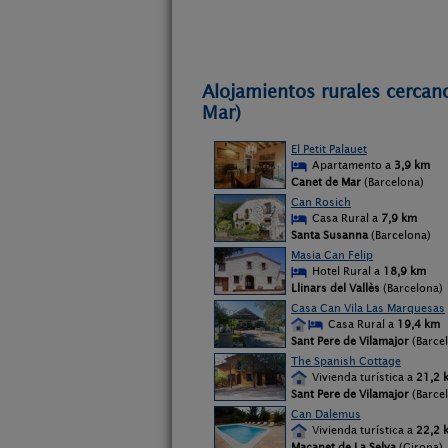
Alojamientos rurales cercan
Mar)
El Petit Palauet
Apartamento a
3,9 km
Canet de Mar
(Barcelona)
Can Rosich
Casa Rural a
7,9 km
Santa Susanna
(Barcelona)
Masia Can Felip
Hotel Rural a
18,9 km
Llinars del Vallès
(Barcelona)
Casa Can Vila Las Marquesas
Casa Rural a
19,4 km
Sant Pere de Vilamajor
(Barce
The Spanish Cottage
Vivienda turística a
21,2 
Sant Pere de Vilamajor
(Barce
Can Dalemus
Vivienda turística a
22,2 
Maçanet de La Selva
(Girona)