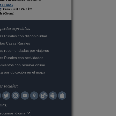
as Llunès
Casa Rural a
24,7 km
ls
(Girona)
uedas especiales:
s Rurales con disponibilidad
tas Casas Rurales
s recomendadas por viajeros
s Rurales con actividades
amientos con reserva online
a por ubicación en el mapa
s sociales:
omas: