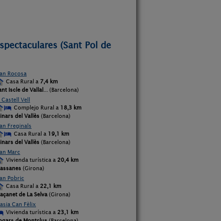
spectaculares (Sant Pol de
an Rocosa
Casa Rural a
7,4 km
ant Iscle de Vallal
... (Barcelona)
l Castell Vell
Complejo Rural a
18,3 km
linars del Vallès
(Barcelona)
an Freginals
Casa Rural a
19,1 km
linars del Vallès
(Barcelona)
an Marc
Vivienda turística a
20,4 km
assanes
(Girona)
an Pobric
Casa Rural a
22,1 km
açanet de La Selva
(Girona)
asia Can Fèlix
Vivienda turística a
23,1 km
ogars de Montclus
(Barcelona)