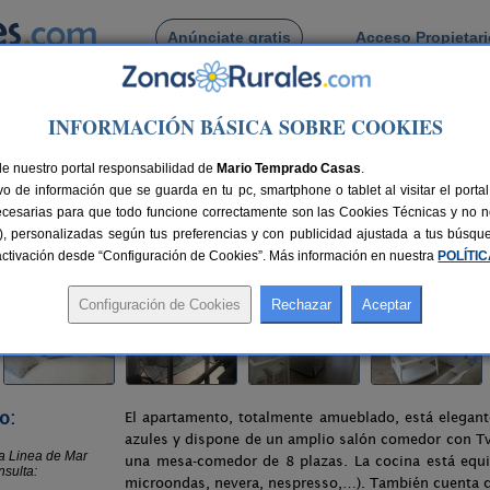
Anúnciate gratis
Acceso Propietar
Busca por pueblo
INFORMACIÓN BÁSICA SOBRE COOKIES
Pol de Mar
> Apartamento Primera Linea de Mar con vistas espectaculares
de nuestro portal responsabilidad de
ea de Mar con vistas espectaculares
Mario Temprado Casas
.
o de información que se guarda en tu pc, smartphone o tablet al visitar el port
ar (Barcelona)
ecesarias para que todo funcione correctamente son las Cookies Técnicas y no ne
rias), personalizadas según tus preferencias y con publicidad ajustada a tus búsq
km de Barcelona
Compartir:
sactivación desde “Configuración de Cookies”. Más información en nuestra
POLÍTI
o:
El apartamento, totalmente amueblado, está elegan
azules y dispone de un amplio salón comedor con T
una mesa-comedor de 8 plazas. La cocina está equ
microondas, nevera, nespresso,…). También cuenta 