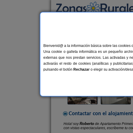
Busca por alojamiento
Alojamientos
>
Cataluña
>
Barcelona
>
Sant 
Bienvenid@ a la información básica sobre las cookies 
Apartamento Primera Lin
Una cookie o galleta informática es un pequeño archiv
Vivienda turística en Sant Pol de M
externas que nos prestan servicios. Las activadas y n
activarás el resto de cookies (analíticas y publicita
Alquiler completo
8 plazas
51 
pulsando el botón
Rechazar
o elegir su activación/de
Contactar con el alojamient