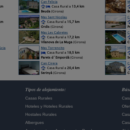
Can Felicia
M
km
Casa Rural a
13,4 km
Beuda
(Girona)
B
Mas Sant Nicolau
C
km
Casa Rural a
15,7 km
Ordis
(Girona)
P
Mas Les Cabretes
C
Casa Rural a
17,2 km
Vilanova de La Muga
(Girona)
C
úcia
Mas Torrencito
M
Casa Rural a
19,5 km
Parets d´Empordà
(Girona)
S
Can Cirera
C
Casa Rural a
20,4 km
Serinyà
(Girona)
C
Tipos de alojamiento:
Búsq
Casas Rurales
Casa
Hoteles
y
Hoteles Rurales
Ofer
Hostales Rurales
Casa
Albergues
Casa