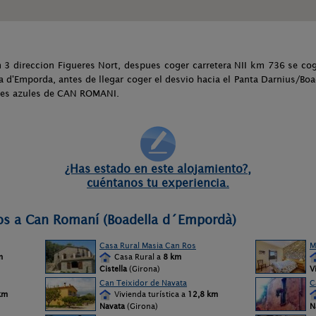
m 3 direccion Figueres Nort, despues coger carretera NII km 736 se cog
la d'Emporda, antes de llegar coger el desvio hacia el Panta Darnius/Boad
eles azules de CAN ROMANI.
¿Has estado en este alojamiento?,
cuéntanos tu experiencia.
nos a Can Romaní (Boadella d´Empordà)
Casa Rural Masia Can Ros
M
m
Casa Rural a
8 km
Cistella
(Girona)
V
Can Teixidor de Navata
C
km
Vivienda turística a
12,8 km
Navata
(Girona)
N