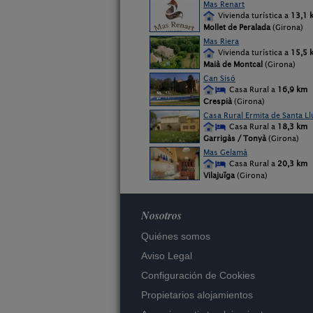
Mas Renart
Vivienda turística a
13,1 
Mollet de Peralada
(Girona)
Mas Riera
Vivienda turística a
15,5 
Maià de Montcal
(Girona)
Can Sisó
Casa Rural a
16,9 km
Crespià
(Girona)
Casa Rural Ermita de Santa Ll
Casa Rural a
18,3 km
Garrigàs / Tonyà
(Girona)
Mas Gelamà
Casa Rural a
20,3 km
Vilajuïga
(Girona)
Nosotros
Quiénes somos
Aviso Legal
Configuración de Cookies
Propietarios alojamientos