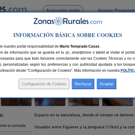
Anúnciate gratis
Acceso Propietar
Busca por pueblo
INFORMACIÓN BÁSICA SOBRE COOKIES
a d´Empordà
> Can Romaní
de nuestro portal responsabilidad de
Mario Temprado Casas
.
o de información que se guarda en tu pc, smartphone o tablet al visitar el port
 (Girona)
ecesarias para que todo funcione correctamente son las Cookies Técnicas y no ne
rias), personalizadas según tus preferencias y con publicidad ajustada a tus búsq
62 km de Girona
Compartir:
sactivación desde “Configuración de Cookies”. Más información en nuestra
POLÍTI
o:
Espacio en la naturaleza, donde el tiempo se detiene
Situados entre Figueres y la Jonquera (15km) y la co