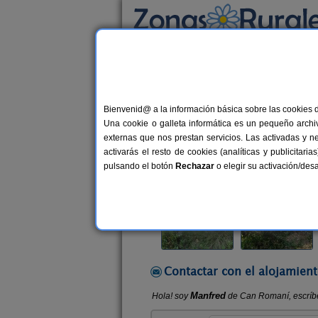
Busca por alojamiento
Alojamientos
>
Cataluña
>
Girona
>
Boadell
Bienvenid@ a la información básica sobre las cookies 
Can Romaní
Una cookie o galleta informática es un pequeño archiv
Casa Rural en Boadella d´Empordà
externas que nos prestan servicios. Las activadas y n
activarás el resto de cookies (analíticas y publicita
Alquiler completo
2-3+1 plazas
pulsando el botón
Rechazar
o elegir su activación/de
Contactar con el alojamient