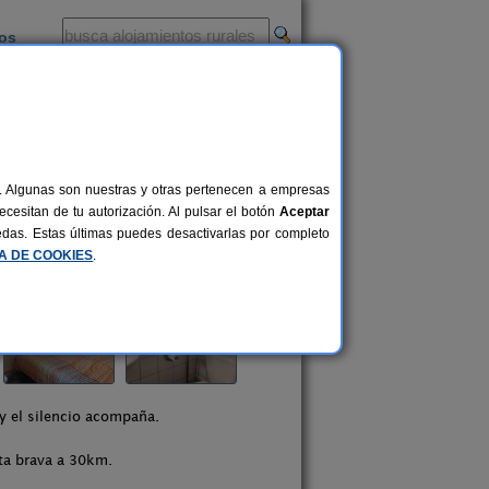
ios
-
al. Algunas son nuestras y otras pertenecen a empresas
cesitan de tu autorización. Al pulsar el botón
Aceptar
uedas. Estas últimas puedes desactivarlas por completo
CA DE COOKIES
.
 y el silencio acompaña.
sta brava a 30km.