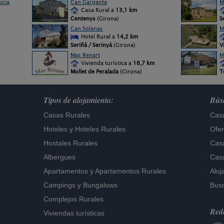
úcia
Can Garganta
M
Casa Rural a
13,1 km
Centenys
(Girona)
S
Can Solanas
M
Hotel Rural a
14,2 km
Seriñá / Serinyà
(Girona)
V
Mas Renart
M
Vivienda turística a
16,7 km
Mollet de Peralada
(Girona)
T
Tipos de alojamiento:
Búsq
Casas Rurales
Casa
Hoteles
y
Hoteles Rurales
Ofer
Hostales Rurales
Casa
Albergues
Casa
Apartamentos
y
Apartamentos Rurales
Aloj
Campings y Bungalows
Busc
Complejos Rurales
Rede
Viviendas turísticas