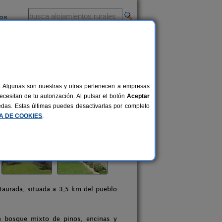
ios
-
al. Algunas son nuestras y otras pertenecen a empresas
cesitan de tu autorización. Al pulsar el botón
Aceptar
uedas. Estas últimas puedes desactivarlas por completo
CA DE COOKIES
.
staurada, situada a 3,5 km del pueblo
n bosque mixto de pinos, encinas y