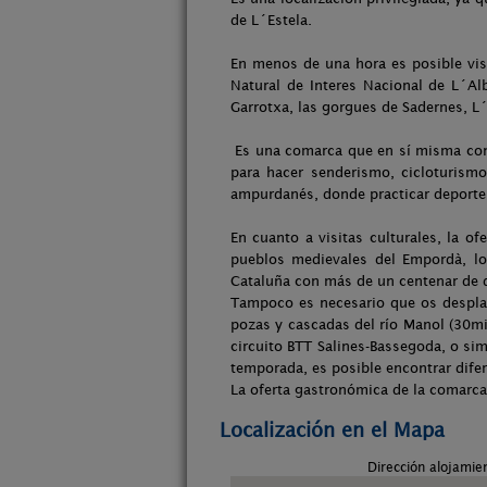
de L´Estela.
En menos de una hora es posible visi
Natural de Interes Nacional de L´Alb
Garrotxa, las gorgues de Sadernes, L
Es una comarca que en sí misma cons
para hacer senderismo, cicloturismo
ampurdanés, donde practicar deportes
En cuanto a visitas culturales, la o
pueblos medievales del Empordà, lo
Cataluña con más de un centenar de
Tampoco es necesario que os desplac
pozas y cascadas del río Manol (30min
circuito BTT Salines-Bassegoda, o si
temporada, es posible encontrar dif
La oferta gastronómica de la comarca
Localización en el Mapa
Dirección alojamie