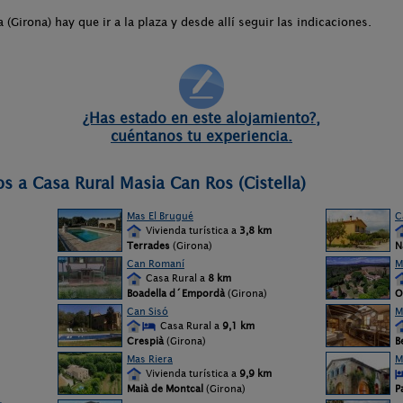
 (Girona) hay que ir a la plaza y desde allí seguir las indicaciones.
¿Has estado en este alojamiento?,
cuéntanos tu experiencia.
s a Casa Rural Masia Can Ros (Cistella)
Mas El Brugué
C
Vivienda turística a
3,8 km
Terrades
(Girona)
N
Can Romaní
M
Casa Rural a
8 km
Boadella d´Empordà
(Girona)
O
Can Sisó
M
Casa Rural a
9,1 km
Crespià
(Girona)
B
Mas Riera
M
Vivienda turística a
9,9 km
Maià de Montcal
(Girona)
P