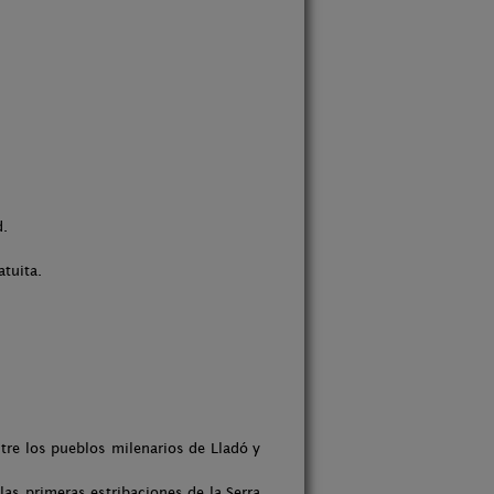
d.
tuita.
re los pueblos milenarios de Lladó y
 las primeras estribaciones de la Serra