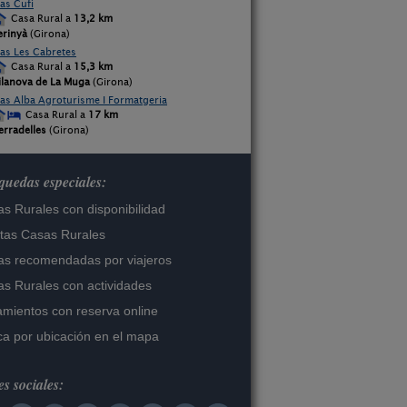
as Cufí
Casa Rural a
13,2 km
erinyà
(Girona)
as Les Cabretes
Casa Rural a
15,3 km
ilanova de La Muga
(Girona)
as Alba Agroturisme I Formatgeria
Casa Rural a
17 km
erradelles
(Girona)
uedas especiales:
s Rurales con disponibilidad
tas Casas Rurales
s recomendadas por viajeros
s Rurales con actividades
amientos con reserva online
a por ubicación en el mapa
s sociales: