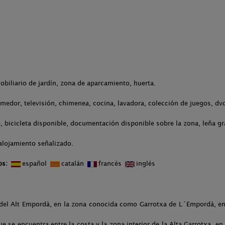
obiliario de jardín, zona de aparcamiento, huerta.
medor, televisión, chimenea, cocina, lavadora, colección de juegos, dv
 bicicleta disponible, documentación disponible sobre la zona, leña gra
alojamiento señalizado.
os:
español
catalán
francés
inglés
 del Alt Empordà, en la zona conocida como Garrotxa de L´Empordà, ent
ue se encuentra entre la costa y la zona interior de la Alta Garrotxa, en