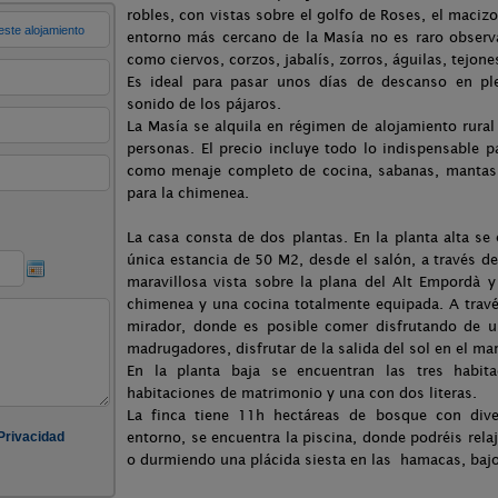
robles, con vistas sobre el golfo de Roses, el macizo
entorno más cercano de la Masía no es raro observ
como ciervos, corzos, jabalís, zorros, águilas, tejones
Es ideal para pasar unos días de descanso en pl
sonido de los pájaros.
La Masía se alquila en régimen de alojamiento rura
personas. El precio incluye todo lo indispensable 
como menaje completo de cocina, sabanas, mantas, t
para la chimenea.
La casa consta de dos plantas. En la planta alta s
única estancia de 50 M2, desde el salón, a través de
maravillosa vista sobre la plana del Alt Empordà 
chimenea y una cocina totalmente equipada. A travé
mirador, donde es posible comer disfrutando de un
madrugadores, disfrutar de la salida del sol en el ma
En la planta baja se encuentran las tres habi
habitaciones de matrimonio y una con dos literas.
La finca tiene 11h hectáreas de bosque con diver
entorno, se encuentra la piscina, donde podréis rel
o durmiendo una plácida siesta en las hamacas, bajo