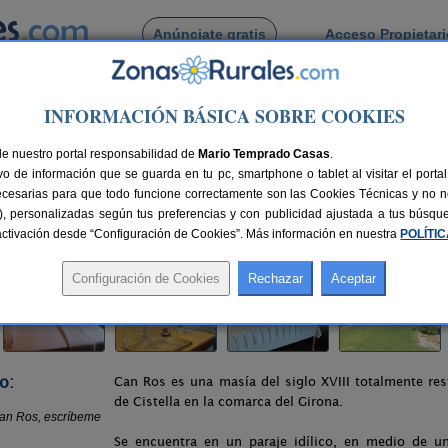
Anúnciate gratis
Acceso Propietar
Busca por pueblo
INFORMACIÓN BÁSICA SOBRE COOKIES
 Casa Rural Masia Can Ros
de nuestro portal responsabilidad de
Ros
Mario Temprado Casas
.
o de información que se guarda en tu pc, smartphone o tablet al visitar el port
ecesarias para que todo funcione correctamente son las Cookies Técnicas y no ne
rias), personalizadas según tus preferencias y con publicidad ajustada a tus búsq
 km de Girona
Compartir:
sactivación desde “Configuración de Cookies”. Más información en nuestra
POLÍTI
o:
Can Ros es una masía del siglo XVIII totalmente re
de Cistella en la comarca del Girona.
Se encuentra en un paraje idílico, en medio de u