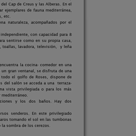
 del Cap de Creus y las Alberas. En el
ar ejemplares de fauna mediterránea,
, etc.
ena naturaleza, acompañados por el
l independiente, con capacidad para 8
para sentirse como en su propia casa,
oallas, lavadora, televisión, y leña
e encuentra la cocina- comedor en una
 un gran ventanal, se disfruta de una
y todo el golfo de Roses, dispone de
s del salón se acceda a una terraza-
a vista privilegiada o para los más
r mediterráneo.
taciones y los dos baños. Hay dos
sos senderos. En este privilegiado
ajaros tomando el sol en las tumbonas
 la sombra de los cerezos.