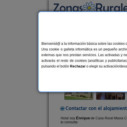
Busca por alojamiento
Alojamientos
>
Cataluña
>
Girona
>
Cistella
>
Bienvenid@ a la información básica sobre las cookies 
Casa Rural Masia Can 
Una cookie o galleta informática es un pequeño archiv
Casa Rural en Cistella (Girona)
externas que nos prestan servicios. Las activadas y n
activarás el resto de cookies (analíticas y publicita
Alquiler completo
9 plazas
50
pulsando el botón
Rechazar
o elegir su activación/de
Contactar con el alojamient