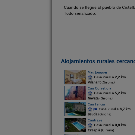
Cuando se llegue al pueblo de Cistella
Todo señalizado.
Alojamientos rurales cercano
Mas Jonquer
Casa Rural a
2,2 km
Vilanant
(Girona)
Can Corretjola
Casa Rural a
5,2 km
Navata
(Girona)
Can Felicia
Casa Rural a
8,7 km
Beuda
(Girona)
Cantravé
Casa Rural a
9,8 km
Crespià
(Girona)