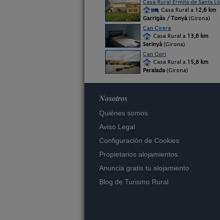
Casa Rural Ermita de Santa Ll
Casa Rural a
12,6 km
Garrigàs / Tonyà
(Girona)
Can Cirera
Casa Rural a
13,6 km
Serinyà
(Girona)
Can Gori
Casa Rural a
15,8 km
Peralada
(Girona)
Nosotros
Quiénes somos
Aviso Legal
Configuración de Cookies
Propietarios alojamientos
Anuncia gratis tu alojamiento
Blog de Turismo Rural