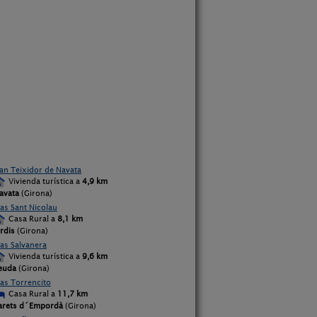
an Teixidor de Navata
Vivienda turística a
4,9 km
avata
(Girona)
as Sant Nicolau
Casa Rural a
8,1 km
rdis
(Girona)
as Salvanera
Vivienda turística a
9,6 km
euda
(Girona)
as Torrencito
Casa Rural a
11,7 km
arets d´Empordà
(Girona)