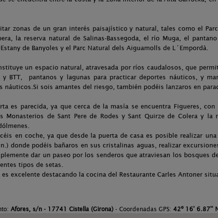
tar zonas de un gran interés paisajístico y natural, tales como el Parc
era, la reserva natural de Salinas-Bassegoda, el río Muga, el pantano
´Estany de Banyoles y el Parc Natural dels Aiguamolls de L´Empordà.
tituye un espacio natural, atravesada por ríos caudalosos, que permit
 y BTT, pantanos y lagunas para practicar deportes náuticos, y marav
 náuticos.Si sois amantes del riesgo, también podéis lanzaros en para
ferta es parecida, ya que cerca de la masía se encuentra Figueres, con
s Monasterios de Sant Pere de Rodes y Sant Quirze de Colera y la 
 dólmenes.
éis en coche, ya que desde la puerta de casa es posible realizar una 
.) donde podéis bañaros en sus cristalinas aguas, realizar excursiones 
mplemente dar un paseo por los senderos que atraviesan los bosques de
erentes tipos de setas.
 es excelente destacando la cocina del Restaurante Carles Antoner situ
nto:
Afores, s/n - 17741 Cistella (Girona)
- Coordenadas GPS:
42º 16' 6.87'' 