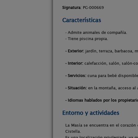
Signatura
: PG-000669
Características
- Admite animales de compañía.
- Tiene piscina propia.
- Exterior:
jardín, terraza, barbacoa, m
- Interior:
calefacción, salón, salón-co
- Servicios:
cuna para bebé disponible,
- Situación:
en la montaña, acceso al 
- Idiomas hablados por los propietari
Entorno y actividades
La Masía se encuentra en el corazón
Cistella.
Es una localización privilegiada, ya q