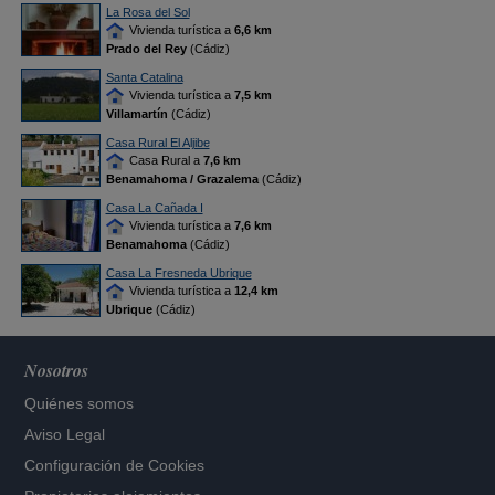
La Rosa del Sol
Vivienda turística a
6,6 km
Prado del Rey
(Cádiz)
Santa Catalina
Vivienda turística a
7,5 km
Villamartín
(Cádiz)
Casa Rural El Aljibe
Casa Rural a
7,6 km
Benamahoma / Grazalema
(Cádiz)
Casa La Cañada I
Vivienda turística a
7,6 km
Benamahoma
(Cádiz)
Casa La Fresneda Ubrique
Vivienda turística a
12,4 km
Ubrique
(Cádiz)
Nosotros
Quiénes somos
Aviso Legal
Configuración de Cookies