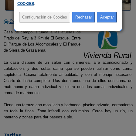
COOKIES
.
Contactar con el alojamiento
Casa de campo, situada a las afueras de
Prado del Rey, a 3 Km de El Bosque. Entre
El Parque de Los Alcornocales y El Parque
de Sierra de Grazalema.
La casa dispone de un salón con chimenea, aire acondicionado y
calefacción, y dos sofás cama que se pueden utilizar como cama
supletoria. Cocina totalmente amueblada y con el menaje necesario.
Cuarto de baño completo. Dos dormitorios uno de ellos con cama de
matrimonio y cama individual y el otro con dos camas individuales y
cama de matrimonio.
Tiene una terraza con mobiliario y barbacoa, piscina privada, cerramiento
en toda la finca. Zona infantil con columpios. Cerca hay un río, un
pantano y zonas para dar paseos a pie.
Tarifas