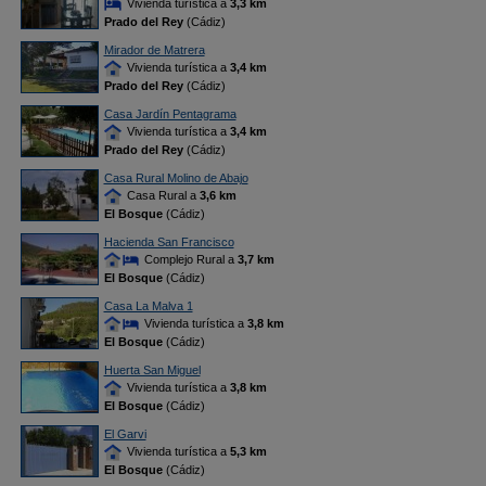
Vivienda turística a
3,3 km
Prado del Rey
(Cádiz)
Mirador de Matrera
Vivienda turística a
3,4 km
Prado del Rey
(Cádiz)
Casa Jardín Pentagrama
Vivienda turística a
3,4 km
Prado del Rey
(Cádiz)
Casa Rural Molino de Abajo
Casa Rural a
3,6 km
El Bosque
(Cádiz)
Hacienda San Francisco
Complejo Rural a
3,7 km
El Bosque
(Cádiz)
Casa La Malva 1
Vivienda turística a
3,8 km
El Bosque
(Cádiz)
Huerta San Miguel
Vivienda turística a
3,8 km
El Bosque
(Cádiz)
El Garvi
Vivienda turística a
5,3 km
El Bosque
(Cádiz)