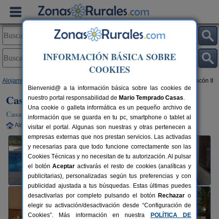
INFORMACIÓN BÁSICA SOBRE
COOKIES
Alojamientos
>
Andalucía
>
Cádiz
>
Prado del Rey
> Casa de Campo Chacón II
Bienvenid@ a la información básica sobre las cookies de
Casa de Campo Chacón II
nuestro portal responsabilidad de
Mario Temprado Casas
.
Una cookie o galleta informática es un pequeño archivo de
Casa Rural en Prado del Rey (Cádiz)
información que se guarda en tu pc, smartphone o tablet al
Alquiler completo
2-10+4 plazas
90 km de Cádiz
visitar el portal. Algunas son nuestras y otras pertenecen a
empresas externas que nos prestan servicios. Las activadas
y necesarias para que todo funcione correctamente son las
Cookies Técnicas y no necesitan de tu autorización. Al pulsar
el botón
Aceptar
activarás el resto de cookies (analíticas y
publicitarias), personalizadas según tus preferencias y con
publicidad ajustada a tus búsquedas. Estas últimas puedes
desactivarlas por completo pulsando el botón
Rechazar
o
elegir su activación/desactivación desde “Configuración de
Cookies”. Más información en nuestra
POLÍTICA DE