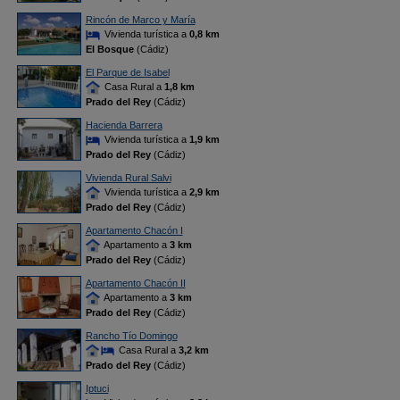
Rincón de Marco y María
Vivienda turística a
0,8 km
El Bosque
(Cádiz)
El Parque de Isabel
Casa Rural a
1,8 km
Prado del Rey
(Cádiz)
Hacienda Barrera
Vivienda turística a
1,9 km
Prado del Rey
(Cádiz)
Vivienda Rural Salvi
Vivienda turística a
2,9 km
Prado del Rey
(Cádiz)
Apartamento Chacón I
Apartamento a
3 km
Prado del Rey
(Cádiz)
Apartamento Chacón II
Apartamento a
3 km
Prado del Rey
(Cádiz)
Rancho Tío Domingo
Casa Rural a
3,2 km
Prado del Rey
(Cádiz)
Iptuci