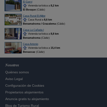
El Garvi
Vivienda turística a
8,2 km
El Bosque
(Cádiz)
Casa Rural El Aljibe
Casa Rural a
8,6 km
Benamahoma / Grazalema
(Cádiz)
Casa La Cañada I
Vivienda turística a
8,8 km
Benamahoma
(Cádiz)
Casa Antonio
Vivienda turística a
15,4 km
Benaocaz
(Cádiz)
Nosotros
Quiénes somos
Aviso Legal
Configuración de Cookies
Propietarios alojamientos
Anuncia gratis tu alojamiento
Blog de Turismo Rural