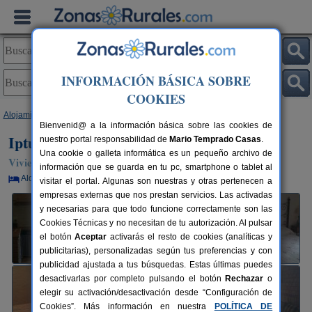
INFORMACIÓN BÁSICA SOBRE
COOKIES
Alojamientos
>
Andalucía
>
Cádiz
>
Prado del Rey
> Iptuci
Bienvenid@ a la información básica sobre las cookies de
Iptuci
nuestro portal responsabilidad de
Mario Temprado Casas
.
Una cookie o galleta informática es un pequeño archivo de
Vivienda turística en Prado del Rey (Cádiz)
información que se guarda en tu pc, smartphone o tablet al
Alquiler por habitaciones
8+4 plazas
90 km de Cádiz
visitar el portal. Algunas son nuestras y otras pertenecen a
empresas externas que nos prestan servicios. Las activadas
y necesarias para que todo funcione correctamente son las
Cookies Técnicas y no necesitan de tu autorización. Al pulsar
el botón
Aceptar
activarás el resto de cookies (analíticas y
publicitarias), personalizadas según tus preferencias y con
publicidad ajustada a tus búsquedas. Estas últimas puedes
desactivarlas por completo pulsando el botón
Rechazar
o
elegir su activación/desactivación desde “Configuración de
Cookies”. Más información en nuestra
POLÍTICA DE