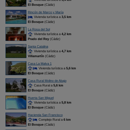
El Bosque
(Cádiz)
Rincón de Marco y María
Vivienda turística a
3,5 km
El Bosque
(Cádiz)
La Rosa del Sol
Vivienda turística a
4,2 km
Prado del Rey
(Cádiz)
Santa Catalina
Vivienda turística a
4,7 km
Villamartín
(Cádiz)
Casa La Malva 1
Vivienda turística a
5,6 km
El Bosque
(Cádiz)
Casa Rural Molino de Abajo
Casa Rural a
5,6 km
El Bosque
(Cádiz)
Huerta San Miguel
Vivienda turística a
5,8 km
El Bosque
(Cádiz)
Hacienda San Francisco
Complejo Rural a
6 km
El Bosque
(Cádiz)