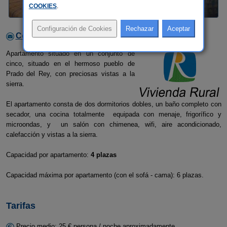
COOKIES
.
Contactar con el alojamiento
Apartamento situado en un conjunto de
cinco, situado en el hermoso pueblo de
Prado del Rey, con preciosas vistas a la
sierra.
El apartamento consta de dos dormitorios dobles, un baño completo con
secador, una cocina totalmente equipada con menaje, frigorífico y
microondas, y un salón con chimenea, wifi, aire acondicionado,
calefacción y vistas a la sierra.
Capacidad por apartamento:
4 plazas
Capacidad máxima por apartamento (con el sofá - cama): 6 plazas.
Tarifas
Precio medio: 25 € persona / noche aproximadamente