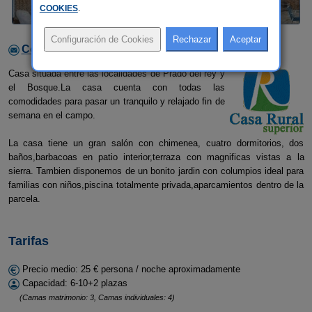
COOKIES
.
Contactar con el alojamiento
Casa situada entre las localidades de Prado del rey y
el Bosque.La casa cuenta con todas las
comodidades para pasar un tranquilo y relajado fin de
semana en el campo.
La casa tiene un gran salón con chimenea, cuatro dormitorios, dos
baños,barbacoas en patio interior,terraza con magnificas vistas a la
sierra. Tambien disponemos de un bonito jardin con columpios ideal para
familias con niños,piscina totalmente privada,aparcamientos dentro de la
parcela.
Tarifas
Precio medio: 25 € persona / noche aproximadamente
Capacidad: 6-10+2 plazas
(Camas matrimonio: 3, Camas individuales: 4)