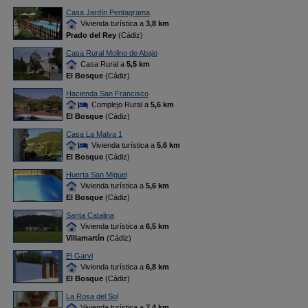
Casa Jardín Pentagrama
Vivienda turística a
3,8 km
Prado del Rey
(Cádiz)
Casa Rural Molino de Abajo
Casa Rural a
5,5 km
El Bosque
(Cádiz)
Hacienda San Francisco
Complejo Rural a
5,6 km
El Bosque
(Cádiz)
Casa La Malva 1
Vivienda turística a
5,6 km
El Bosque
(Cádiz)
Huerta San Miguel
Vivienda turística a
5,6 km
El Bosque
(Cádiz)
Santa Catalina
Vivienda turística a
6,5 km
Villamartín
(Cádiz)
El Garvi
Vivienda turística a
6,8 km
El Bosque
(Cádiz)
La Rosa del Sol
Vivienda turística a
7,4 km