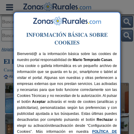
INFORMACIÓN BÁSICA SOBRE
COOKIES
Alojamientos
>
Andalucía
>
Cádiz
>
Prado del Rey
> El Parque de Isabel
Bienvenid@ a la información básica sobre las cookies de
El Parque de Isabel
nuestro portal responsabilidad de
Mario Temprado Casas
.
Una cookie o galleta informática es un pequeño archivo de
Casa Rural en Prado del Rey (Cádiz)
información que se guarda en tu pc, smartphone o tablet al
Alquiler completo
6-10+2 plazas
92 km de Cádiz
visitar el portal. Algunas son nuestras y otras pertenecen a
empresas externas que nos prestan servicios. Las activadas
y necesarias para que todo funcione correctamente son las
Cookies Técnicas y no necesitan de tu autorización. Al pulsar
el botón
Aceptar
activarás el resto de cookies (analíticas y
publicitarias), personalizadas según tus preferencias y con
publicidad ajustada a tus búsquedas. Estas últimas puedes
desactivarlas por completo pulsando el botón
Rechazar
o
elegir su activación/desactivación desde “Configuración de
Cookies”. Más información en nuestra
POLÍTICA DE