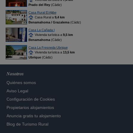
Prado del Rey
(Cádiz)
Casa Rural El Aljibe
Casa Rural a
9,4 km
Benamahoma / Grazalema
(Cádiz)
Casa La Cañada I
Vivienda turística a
9,5 km
Benamahoma
(Cádiz)
Casa La Fresneda Ubrique
Vivienda turística a
13,5 km
Ubrique
(Cádiz)
Nosotros
Quiénes somos
Aviso Legal
Configuración de Cookies
Propietarios alojamientos
Anuncia gratis tu alojamiento
Blog de Turismo Rural