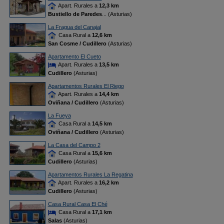
Apart. Rurales a
12,3 km
Bustiello de Paredes
... (Asturias)
La Fragua del Canajal
Casa Rural a
12,6 km
San Cosme / Cudillero
(Asturias)
Apartamento El Cueto
Apart. Rurales a
13,5 km
Cudillero
(Asturias)
Apartamentos Rurales El Riego
Apart. Rurales a
14,4 km
Oviñana / Cudillero
(Asturias)
La Fueya
Casa Rural a
14,5 km
Oviñana / Cudillero
(Asturias)
La Casa del Campo 2
Casa Rural a
15,6 km
Cudillero
(Asturias)
Apartamentos Rurales La Regatina
Apart. Rurales a
16,2 km
Cudillero
(Asturias)
Casa Rural Casa El Ché
Casa Rural a
17,1 km
Salas
(Asturias)