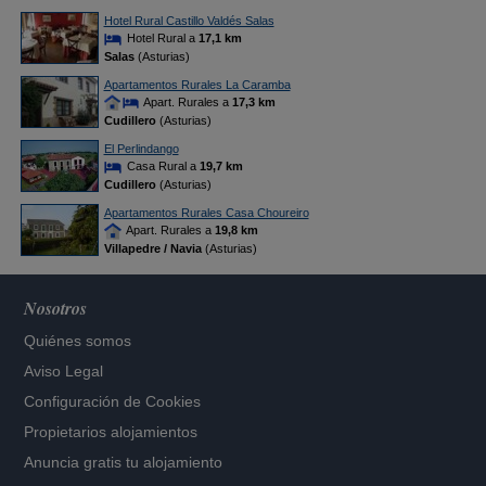
Hotel Rural Castillo Valdés Salas
Hotel Rural a
17,1 km
Salas
(Asturias)
Apartamentos Rurales La Caramba
Apart. Rurales a
17,3 km
Cudillero
(Asturias)
El Perlindango
Casa Rural a
19,7 km
Cudillero
(Asturias)
Apartamentos Rurales Casa Choureiro
Apart. Rurales a
19,8 km
Villapedre / Navia
(Asturias)
Nosotros
Quiénes somos
Aviso Legal
Configuración de Cookies
Propietarios alojamientos
Anuncia gratis tu alojamiento