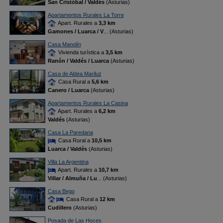
San Cristóbal / Valdés
(Asturias)
Apartamentos Rurales La Torre
Apart. Rurales a
3,3 km
Gamones / Luarca / V
... (Asturias)
Casa Manolín
Vivienda turística a
3,5 km
Ranón / Valdés / Luarca
(Asturias)
Casa de Aldea Mariluz
Casa Rural a
5,6 km
Canero / Luarca
(Asturias)
Apartamentos Rurales La Casina
Apart. Rurales a
6,2 km
Valdés
(Asturias)
Casa La Paredana
Casa Rural a
10,5 km
Luarca / Valdés
(Asturias)
Villa La Argentina
Apart. Rurales a
10,7 km
Villar / Almuña / Lu
... (Asturias)
Casa Bego
Casa Rural a
12 km
Cudillero
(Asturias)
Posada de Las Hoces