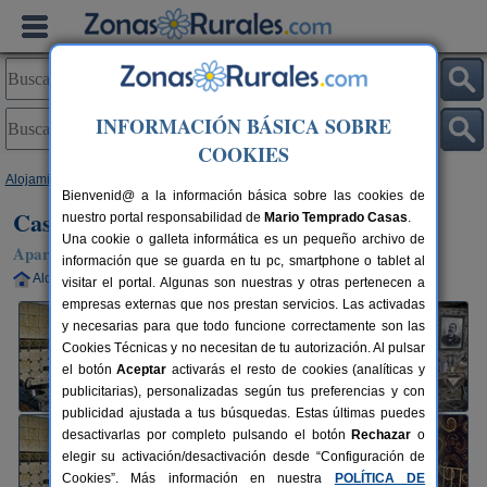
INFORMACIÓN BÁSICA SOBRE
COOKIES
Alojamientos
>
Asturias
>
Trevias
> Casa El Abad
Bienvenid@ a la información básica sobre las cookies de
Casa El Abad
nuestro portal responsabilidad de
Mario Temprado Casas
.
Una cookie o galleta informática es un pequeño archivo de
Apartamentos Rurales en Trevias (Asturias)
información que se guarda en tu pc, smartphone o tablet al
Alquiler completo
14+2 plazas
100 km de Oviedo
visitar el portal. Algunas son nuestras y otras pertenecen a
empresas externas que nos prestan servicios. Las activadas
y necesarias para que todo funcione correctamente son las
Cookies Técnicas y no necesitan de tu autorización. Al pulsar
el botón
Aceptar
activarás el resto de cookies (analíticas y
publicitarias), personalizadas según tus preferencias y con
publicidad ajustada a tus búsquedas. Estas últimas puedes
desactivarlas por completo pulsando el botón
Rechazar
o
elegir su activación/desactivación desde “Configuración de
Cookies”. Más información en nuestra
POLÍTICA DE