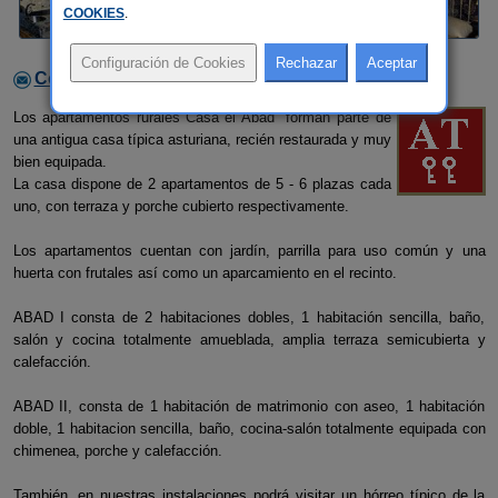
COOKIES
.
Contactar con el alojamiento
Los apartamentos rurales"Casa el Abad" forman parte de
una antigua casa típica asturiana, recién restaurada y muy
bien equipada.
La casa dispone de 2 apartamentos de 5 - 6 plazas cada
uno, con terraza y porche cubierto respectivamente.
Los apartamentos cuentan con jardín, parrilla para uso común y una
huerta con frutales así como un aparcamiento en el recinto.
ABAD I consta de 2 habitaciones dobles, 1 habitación sencilla, baño,
salón y cocina totalmente amueblada, amplia terraza semicubierta y
calefacción.
ABAD II, consta de 1 habitación de matrimonio con aseo, 1 habitación
doble, 1 habitacion sencilla, baño, cocina-salón totalmente equipada con
chimenea, porche y calefacción.
También, en nuestras instalaciones podrá visitar un hórreo típico de la