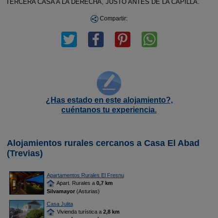
TERCERA CASA A LA DERECHA, JUSTO ANTES DE LA CAPILLA.
Compartir:
¿Has estado en este alojamiento?,
cuéntanos tu experiencia.
Alojamientos rurales cercanos a Casa El Abad
(Trevias)
Apartamentos Rurales El Fresnu
Apart. Rurales a
0,7 km
Silvamayor
(Asturias)
Casa Julita
Vivienda turística a
2,8 km