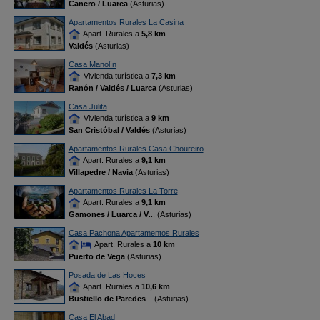
Canero / Luarca
(Asturias)
Apartamentos Rurales La Casina
Apart. Rurales a
5,8 km
Valdés
(Asturias)
Casa Manolín
Vivienda turística a
7,3 km
Ranón / Valdés / Luarca
(Asturias)
Casa Julita
Vivienda turística a
9 km
San Cristóbal / Valdés
(Asturias)
Apartamentos Rurales Casa Choureiro
Apart. Rurales a
9,1 km
Villapedre / Navia
(Asturias)
Apartamentos Rurales La Torre
Apart. Rurales a
9,1 km
Gamones / Luarca / V
... (Asturias)
Casa Pachona Apartamentos Rurales
Apart. Rurales a
10 km
Puerto de Vega
(Asturias)
Posada de Las Hoces
Apart. Rurales a
10,6 km
Bustiello de Paredes
... (Asturias)
Casa El Abad