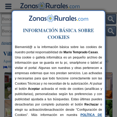
INFORMACIÓN BÁSICA SOBRE
COOKIES
Alojamientos
>
Asturias
>
Villar
> Villa La Argentina
Bienvenid@ a la información básica sobre las cookies de
Villa La Argentina
nuestro portal responsabilidad de
Mario Temprado Casas
.
Una cookie o galleta informática es un pequeño archivo de
Apartamentos Rurales en Villar / Almuña / Luarca (Asturias)
información que se guarda en tu pc, smartphone o tablet al
Alquiler por habitaciones
32+6 plazas
90 km de Oviedo
visitar el portal. Algunas son nuestras y otras pertenecen a
empresas externas que nos prestan servicios. Las activadas
y necesarias para que todo funcione correctamente son las
Cookies Técnicas y no necesitan de tu autorización. Al pulsar
el botón
Aceptar
activarás el resto de cookies (analíticas y
publicitarias), personalizadas según tus preferencias y con
publicidad ajustada a tus búsquedas. Estas últimas puedes
desactivarlas por completo pulsando el botón
Rechazar
o
elegir su activación/desactivación desde “Configuración de
Cookies”. Más información en nuestra
POLÍTICA DE