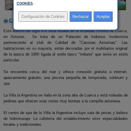
COOKIES
.
Contactar con el alojamiento
Este edificio del siglo XIX está situado en la localidad costera de Luarca,
en Asturias. Se trata de un Palacete de Indianos modernista
perteneciente al club de Calidad de "Casonas Asturinas". Las
habitaciones en su mayoría, están decoradas por el mobiliarios original
de la época de 1900 ligada al estilo tipico "Indiano" que tenía un estilo
particular.
Se encuentra cerca del mar y ofrece conexión gratuita a internet,
aparcamiento gratuito, una piscina pequeña de temporada, solárium y
spa.
La Villa la Argentina se halla en la zona alta de Luarca y está rodeada de
jardines que ofrecen unas vistas muy bonitas a la campiña asturiana.
El centro de spa de la Villa la Argentina incluye sala de pesas y bañera
de hidromasaje. La cafetería del establecimiento sirve especialidades
locales y tradicionales.