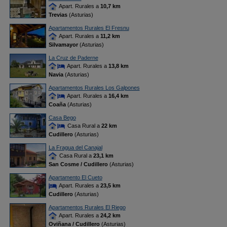
Apart. Rurales a
10,7 km
Trevias
(Asturias)
Apartamentos Rurales El Fresnu
Apart. Rurales a
11,2 km
Silvamayor
(Asturias)
La Cruz de Paderne
Apart. Rurales a
13,8 km
Navia
(Asturias)
Apartamentos Rurales Los Galpones
Apart. Rurales a
16,4 km
Coaña
(Asturias)
Casa Bego
Casa Rural a
22 km
Cudillero
(Asturias)
La Fragua del Canajal
Casa Rural a
23,1 km
San Cosme / Cudillero
(Asturias)
Apartamento El Cueto
Apart. Rurales a
23,5 km
Cudillero
(Asturias)
Apartamentos Rurales El Riego
Apart. Rurales a
24,2 km
Oviñana / Cudillero
(Asturias)