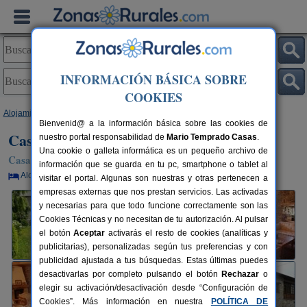
INFORMACIÓN BÁSICA SOBRE
COOKIES
Alojamientos
>
Asturias
>
Luarca
> Casa La Paredana
Bienvenid@ a la información básica sobre las cookies de
Casa La Paredana
nuestro portal responsabilidad de
Mario Temprado Casas
.
Una cookie o galleta informática es un pequeño archivo de
Casa Rural en Luarca / Valdés (Asturias)
información que se guarda en tu pc, smartphone o tablet al
Alquiler por habitaciones
6+2 plazas
85 km de Oviedo
visitar el portal. Algunas son nuestras y otras pertenecen a
empresas externas que nos prestan servicios. Las activadas
y necesarias para que todo funcione correctamente son las
Cookies Técnicas y no necesitan de tu autorización. Al pulsar
el botón
Aceptar
activarás el resto de cookies (analíticas y
publicitarias), personalizadas según tus preferencias y con
publicidad ajustada a tus búsquedas. Estas últimas puedes
desactivarlas por completo pulsando el botón
Rechazar
o
elegir su activación/desactivación desde “Configuración de
Cookies”. Más información en nuestra
POLÍTICA DE