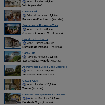
Apart. Rurales a
6,3 km
Valdés
(Asturias)
Casa Manolín
Vivienda turística a
7,1 km
Ranón / Valdés / Luarca
(Asturias)
Apartamentos Rurales La Torre
Apart. Rurales a
8,5 km
Gamones / Luarca / V
... (Asturias)
Posada de Las Hoces
Apart. Rurales a
9,1 km
Bustiello de Paredes
... (Asturias)
Casa Julita
Vivienda turística a
9,1 km
San Cristóbal / Valdés
(Asturias)
Apartamentos Rurales Casa Choureiro
Apart. Rurales a
9,5 km
Villapedre / Navia
(Asturias)
Casa El Abad
Apart. Rurales a
10,5 km
Trevias
(Asturias)
Casa Pachona Apartamentos Rurales
Apart. Rurales a
10,7 km
Puerto de Vega
(Asturias)