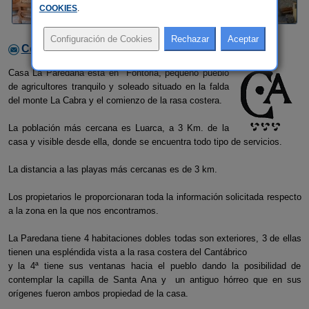
COOKIES
.
Contactar con el alojamiento
Casa La Paredana está en Fontoria, pequeño pueblo
de agricultores tranquilo y soleado situado en la falda
del monte La Cabra y el comienzo de la rasa costera.
La población más cercana es Luarca, a 3 Km. de la
casa y visible desde ella, donde se encuentra todo tipo de servicios.
La distancia a las playas más cercanas es de 3 km.
Los propietarios le proporcionaran toda la información solicitada respecto
a la zona en la que nos encontramos.
La Paredana tiene 4 habitaciones dobles todas son exteriores, 3 de ellas
tienen una espléndida vista a la rasa costera del Cantábrico
y la 4ª tiene sus ventanas hacia el pueblo dando la posibilidad de
contemplar la capilla de Santa Ana y un antiguo hórreo que en sus
orígenes fueron ambos propiedad de la casa.