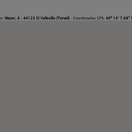
to:
Mayor, 6 - 44123 El Vallecillo (Teruel)
- Coordenadas GPS:
40º 14' 7.68'' 