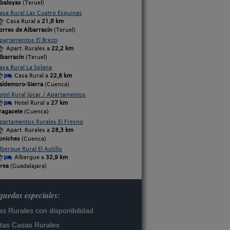
abaloyas
(Teruel)
asa Rural Las Cuatro Esquinas
Casa Rural a
21,6 km
orres de Albarracín
(Teruel)
partamentos El Brezo
Apart. Rurales a
22,2 km
lbarracín
(Teruel)
asa Rural La Solana
Casa Rural a
22,8 km
aldemoro-Sierra
(Cuenca)
otel Rural Júcar / Apartamentos
Hotel Rural a
27 km
ragacete
(Cuenca)
partamentos Rurales El Fresno
Apart. Rurales a
28,3 km
oniches
(Cuenca)
lbergue Rural El Autillo
Albergue a
32,9 km
rea
(Guadalajara)
uedas especiales:
s Rurales con disponibilidad
tas Casas Rurales