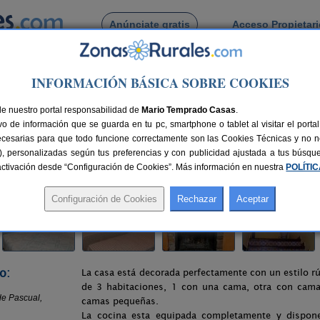
Anúnciate gratis
Acceso Propietar
Busca por pueblo
INFORMACIÓN BÁSICA SOBRE COOKIES
lo
> Casa El Rincón de Pascual
de nuestro portal responsabilidad de
al
Mario Temprado Casas
.
o de información que se guarda en tu pc, smartphone o tablet al visitar el port
ecesarias para que todo funcione correctamente son las Cookies Técnicas y no ne
rias), personalizadas según tus preferencias y con publicidad ajustada a tus búsq
 km de Teruel
Compartir:
sactivación desde “Configuración de Cookies”. Más información en nuestra
POLÍTI
o:
La casa está decorada perfectamente con un estilo r
de 3 habitaciones, 1 con una cama, otra con cama
camas pequeñas.
La cocina esta equipada completamente y dispo