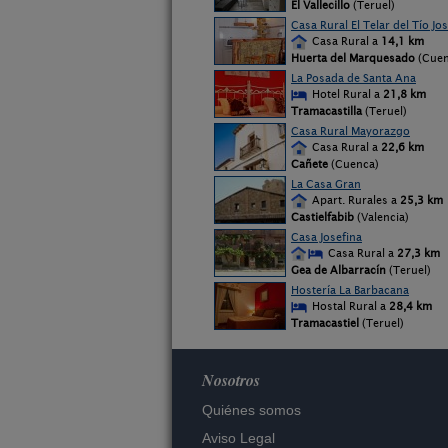
El Vallecillo
(Teruel)
Casa Rural El Telar del Tío Jo
Casa Rural a
14,1 km
Huerta del Marquesado
(Cuen
La Posada de Santa Ana
Hotel Rural a
21,8 km
Tramacastilla
(Teruel)
Casa Rural Mayorazgo
Casa Rural a
22,6 km
Cañete
(Cuenca)
La Casa Gran
Apart. Rurales a
25,3 km
Castielfabib
(Valencia)
Casa Josefina
Casa Rural a
27,3 km
Gea de Albarracín
(Teruel)
Hostería La Barbacana
Hostal Rural a
28,4 km
Tramacastiel
(Teruel)
Nosotros
Quiénes somos
Aviso Legal