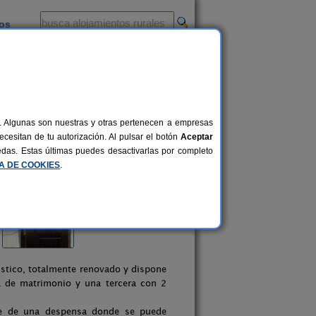
ios
-
al. Algunas son nuestras y otras pertenecen a empresas
cesitan de tu autorización. Al pulsar el botón
Aceptar
uedas. Estas últimas puedes desactivarlas por completo
CA DE COOKIES
.
ústico, totalmente renovado y dispone
 de matrimonio y una tercera con 2
ne de una despensa donde se puede