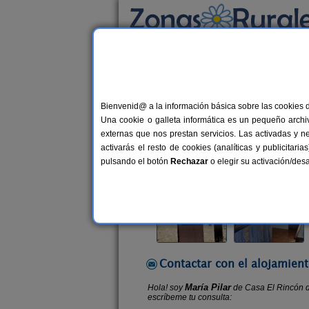
Busca por alojamiento
Alojamientos
>
Aragón
>
Teruel
>
El Vallecil
Bienvenid@ a la información básica sobre las cookies 
Casa El Rincón de Pascu
Una cookie o galleta informática es un pequeño archiv
Casa Rural en El Vallecillo (Teruel)
externas que nos prestan servicios. Las activadas y n
activarás el resto de cookies (analíticas y publicita
Alquiler completo
6 plazas
55
pulsando el botón
Rechazar
o elegir su activación/de
Contactar con el alojamient