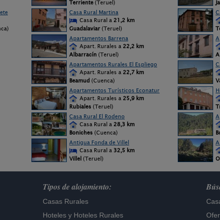
Terriente
(Teruel)
J
sete
Casa Rural Martina
C
Casa Rural a
21,2 km
ca)
Guadalaviar
(Teruel)
T
Apartamentos Barrena
A
Apart. Rurales a
22,2 km
Albarracín
(Teruel)
A
Apartamentos Rurales El Espliego
C
Apart. Rurales a
22,7 km
Beamud
(Cuenca)
V
Apartamentos Turísticos Econatur
H
Apart. Rurales a
25,9 km
Rubiales
(Teruel)
T
Casa Rural El Rodeno
A
Casa Rural a
28,3 km
Boniches
(Cuenca)
B
Antigua Fonda de Villel
A
Casa Rural a
32,5 km
Villel
(Teruel)
O
Tipos de alojamiento:
Búsq
Casas Rurales
Casa
Hoteles
y
Hoteles Rurales
Ofer