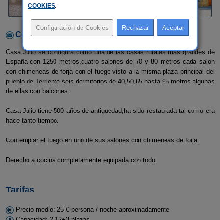
COOKIES
.
Contactar con el alojamiento
Casa Julio se configura como una de las casas rurales mas grandes de
España con 1250 metros,cuatro salones de 70 y 80 metros cada salon
con chimeneas de forja con el fuego visto a la misma plaza principal del
pueblo de Terriente.seis dormitorios de 40,50,65 hasta 95 metros algunas
de ellas con balcones.
Casa Julio tiene 500 años de antiguedad,ha sido restaurada tal como era
hace tanto tiempo.
Contemplar el fuego en uno de sus salones con chimeneas de forja.
Derecho a cocina completamente equipada con todo.
Tarifas
Precio medio: 25 € persona / noche aproximadamente
Capacidad: 2-12+3 plazas