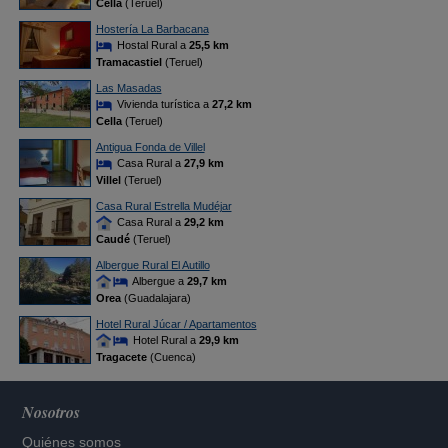
Cella
(Teruel)
Hostería La Barbacana
Hostal Rural a
25,5 km
Tramacastiel
(Teruel)
Las Masadas
Vivienda turística a
27,2 km
Cella
(Teruel)
Antigua Fonda de Villel
Casa Rural a
27,9 km
Villel
(Teruel)
Casa Rural Estrella Mudéjar
Casa Rural a
29,2 km
Caudé
(Teruel)
Albergue Rural El Autillo
Albergue a
29,7 km
Orea
(Guadalajara)
Hotel Rural Júcar / Apartamentos
Hotel Rural a
29,9 km
Tragacete
(Cuenca)
Nosotros
Quiénes somos