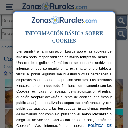
INFORMACIÓN BÁSICA SOBRE
COOKIES
Alojamientos
>
Aragón
>
Teruel
>
Terriente
> Casa Rural Julio
Bienvenid@ a la información básica sobre las cookies de
Casa Rural Julio
nuestro portal responsabilidad de
Mario Temprado Casas
.
Una cookie o galleta informática es un pequeño archivo de
Casa Rural en Terriente (Teruel)
información que se guarda en tu pc, smartphone o tablet al
Alquiler completo
2-12+3 plazas
55 km de Teruel
visitar el portal. Algunas son nuestras y otras pertenecen a
empresas externas que nos prestan servicios. Las activadas
y necesarias para que todo funcione correctamente son las
Cookies Técnicas y no necesitan de tu autorización. Al pulsar
el botón
Aceptar
activarás el resto de cookies (analíticas y
publicitarias), personalizadas según tus preferencias y con
publicidad ajustada a tus búsquedas. Estas últimas puedes
desactivarlas por completo pulsando el botón
Rechazar
o
elegir su activación/desactivación desde “Configuración de
Cookies”. Más información en nuestra
POLÍTICA DE