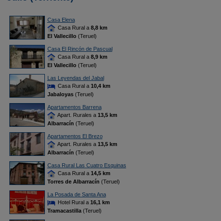
Casa Elena
Casa Rural a
8,8 km
El Vallecillo
(Teruel)
Casa El Rincón de Pascual
Casa Rural a
8,9 km
El Vallecillo
(Teruel)
Las Leyendas del Jabal
Casa Rural a
10,4 km
Jabaloyas
(Teruel)
Apartamentos Barrena
Apart. Rurales a
13,5 km
Albarracín
(Teruel)
Apartamentos El Brezo
Apart. Rurales a
13,5 km
Albarracín
(Teruel)
Casa Rural Las Cuatro Esquinas
Casa Rural a
14,5 km
Torres de Albarracín
(Teruel)
La Posada de Santa Ana
Hotel Rural a
16,1 km
Tramacastilla
(Teruel)