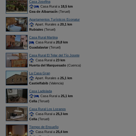
Casa Josefina
Casa Rural a
18,5 km
Gea de Albarracín
(Teruel)
Apartamentos Turísticos Econatur
Apart. Rurales a
20,1 km
Rubiales
(Teruel)
Casa Rural Martina
Casa Rural a
20,8 km
Guadalaviar
(Teruel)
Casa Rural El Telar del Tío Josete
Casa Rural a
23 km
Huerta del Marquesado
(Cuenca)
La Casa Gran
Apart. Rurales a
25,1 km
Castielfabib
(Valencia)
Casa Ladislada
Casa Rural a
25,1 km
Cella
(Teruel)
Casa Rural Los Lozanos
Casa Rural a
25,3 km
Cella
(Teruel)
Tiempo de Ensueño
Casa Rural a
25,4 km