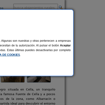
ios
-
al. Algunas son nuestras y otras pertenecen a empresas
cesitan de tu autorización. Al pulsar el botón
Aceptar
uedas. Estas últimas puedes desactivarlas por completo
CA DE COOKIES
.
egro situada en Cella, un tranquilo
 la famosa Fuente de Cella y a pocos
dos de la zona, como Albarracín o
artida ideal para descubrir el entorno