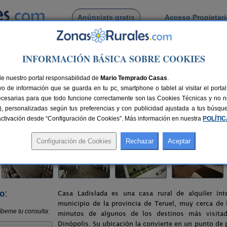
Anúnciate gratis
Acceso Propietar
Busca por pueblo
INFORMACIÓN BÁSICA SOBRE COOKIES
sa Ladislada
de nuestro portal responsabilidad de
Mario Temprado Casas
.
o de información que se guarda en tu pc, smartphone o tablet al visitar el port
ecesarias para que todo funcione correctamente son las Cookies Técnicas y no ne
rias), personalizadas según tus preferencias y con publicidad ajustada a tus búsq
nes
10-16 plazas
24 km de Teruel
Compartir:
sactivación desde “Configuración de Cookies”. Más información en nuestra
POLÍTI
o:
Casa Ladislada es una casa rural de alquiler ínt
municipio de la provincia de Teruel, muy cerca de
minutos de algunos de los destinos más visita
Dinópolis. Su ubicación la convierte en un punto de p