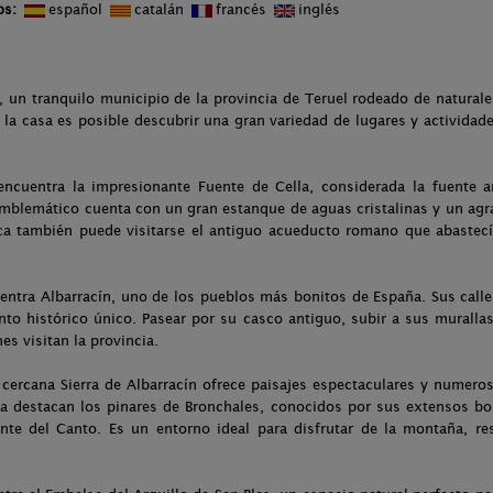
os:
español
catalán
francés
inglés
, un tranquilo municipio de la provincia de Teruel rodeado de naturalez
a casa es posible descubrir una gran variedad de lugares y actividade
ncuentra la impresionante Fuente de Cella, considerada la fuente 
r emblemático cuenta con un gran estanque de aguas cristalinas y un agr
rca también puede visitarse el antiguo acueducto romano que abastecí
ntra Albarracín, uno de los pueblos más bonitos de España. Sus call
nto histórico único. Pasear por su casco antiguo, subir a sus muralla
es visitan la provincia.
a cercana Sierra de Albarracín ofrece paisajes espectaculares y numero
ona destacan los pinares de Bronchales, conocidos por sus extensos b
te del Canto. Es un entorno ideal para disfrutar de la montaña, res