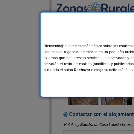
Busca por alojamiento
Alojamientos
>
Aragón
>
Teruel
>
Cella
> Ca
Bienvenid@ a la información básica sobre las cookies 
Casa Ladislada
Una cookie o galleta informática es un pequeño archiv
Casa Rural en Cella (Teruel)
externas que nos prestan servicios. Las activadas y n
activarás el resto de cookies (analíticas y publicita
Alquiler completo y por habitacio
pulsando el botón
Rechazar
o elegir su activación/de
Contactar con el alojamient