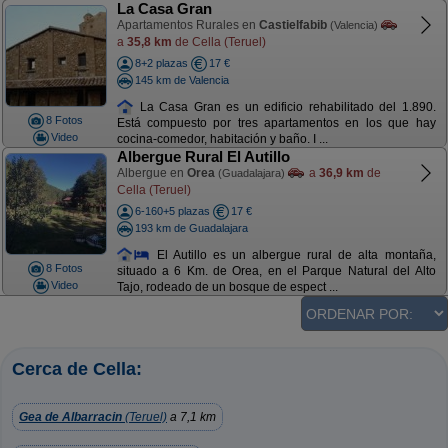
La Casa Gran
Apartamentos Rurales en
Castielfabib
(Valencia)
a
35,8 km
de Cella (Teruel)
8+2 plazas
17 €
145 km de Valencia
La Casa Gran es un edificio rehabilitado del 1.890.
8 Fotos
Está compuesto por tres apartamentos en los que hay
Video
cocina-comedor, habitación y baño. I ...
Albergue Rural El Autillo
Albergue en
Orea
a
36,9 km
de
(Guadalajara)
Cella (Teruel)
6-160+5 plazas
17 €
193 km de Guadalajara
El Autillo es un albergue rural de alta montaña,
8 Fotos
situado a 6 Km. de Orea, en el Parque Natural del Alto
Video
Tajo, rodeado de un bosque de espect ...
Cerca de Cella:
Gea de Albarracin
(Teruel)
a 7,1 km