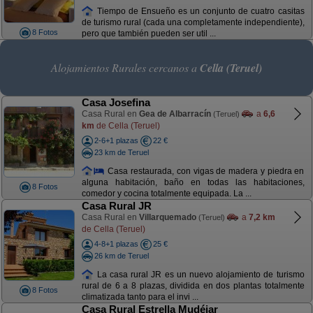
Tiempo de Ensueño es un conjunto de cuatro casitas
de turismo rural (cada una completamente independiente),
8 Fotos
pero que también pueden ser util ...
Alojamientos Rurales cercanos a
Cella (Teruel)
Casa Josefina
Casa Rural en
Gea de Albarracín
a
6,6
(Teruel)
km
de Cella (Teruel)
2-6+1 plazas
22 €
23 km de Teruel
Casa restaurada, con vigas de madera y piedra en
alguna habitación, baño en todas las habitaciones,
8 Fotos
comedor y cocina totalmente equipada. La ...
Casa Rural JR
Casa Rural en
Villarquemado
a
7,2 km
(Teruel)
de Cella (Teruel)
4-8+1 plazas
25 €
26 km de Teruel
La casa rural JR es un nuevo alojamiento de turismo
rural de 6 a 8 plazas, dividida en dos plantas totalmente
8 Fotos
climatizada tanto para el invi ...
Casa Rural Estrella Mudéjar