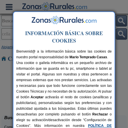
INFORMACIÓN BÁSICA SOBRE
COOKIES
Alojamientos
>
Aragón
>
Teruel
> Cella
Bienvenid@ a la información básica sobre las cookies de
Casas Rurales en Cella
nuestro portal responsabilidad de
Mario Temprado Casas
.
Una cookie o galleta informática es un pequeño archivo de
información que se guarda en tu pc, smartphone o tablet al
visitar el portal. Algunas son nuestras y otras pertenecen a
empresas externas que nos prestan servicios. Las activadas
y necesarias para que todo funcione correctamente son las
Cookies Técnicas y no necesitan de tu autorización. Al pulsar
el botón
Aceptar
activarás el resto de cookies (analíticas y
Casas Rurales El Molinete
rs.
4-11+2 pers.
publicitarias), personalizadas según tus preferencias y con
 €
30 €
Mora de Rubielos (Teruel)
desde
publicidad ajustada a tus búsquedas. Estas últimas puedes
desactivarlas por completo pulsando el botón
Rechazar
o
Buscar
elegir su activación/desactivación desde “Configuración de
Cookies”. Más información en nuestra
POLÍTICA DE
Comunidades: