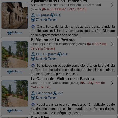
Apartamentos Los Tremedales
Apartamentos Rurales en
Orihuela del Tremedal
a
32,3 km
de Cella (Teruel)
(Teruel)
2+1 plazas
30 €
67 km de Teruel
Casa típica de la sierra, restaurada conservando la
arquitectura tradicional y esmerada decoración. Dispone
8 Fotos
de tres apartamentos con habitac ...
El Molino de La Pastora
Complejo Rural en
Valacloche
a
33,7 km
(Teruel)
de Cella (Teruel)
13-11+10 plazas
25 €
21 km de Teruel
Se trata de un pequeño complejo rural en la provincia
de Teruel, especialmente indicado para familias con niños,
8 Fotos
donde puede hospedarse en c ...
La Casica del Molino de la Pastora
Casa Rural en
Valacloche
a
33,7 km
de
(Teruel)
Cella (Teruel)
2-4+2 plazas
25 €
21 km de Teruel
Nuestra casica está compuesta por 2 habitaciones de
matrimonio, comedor, cocina, cuarto de baño con ducha,
8 Fotos
jardín privado con pérgola y mesa ...
Casa Elena