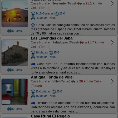
Casa Rural en
Terriente
a
25,1 km
de
(Teruel)
Cella (Teruel)
2-12+3 plazas
25 €
55 km de Teruel
Casa Julio se configura como una de las casas rurales
mas grandes de España con 1250 metros, cuatro salones
8 Fotos
de 70 y 80 metros cada salon con ...
Las Leyendas del Jabal
Casa Rural en
Jabaloyas
a
25,7 km
de
(Teruel)
Cella (Teruel)
10 plazas
25 €
39 km de Teruel
Casa rural en un entorno incomparable con buenas
vistas a la montaña y en el casco histórico de Jabaloyas
8 Fotos
junto a su Iglesia amurallada. La ...
Antigua Fonda de Villel
Casa Rural en
Villel
a
26 km
de Cella
(Teruel)
(Teruel)
11+1 plazas
25 €
15 km de Teruel
Disfruta de un ambiente rural en nuestro alojamiento.
Habitaciones amplias con dos estancias, dormitorio con
8 Fotos
baño y sala de estar con mesa, ...
Casa Rural El Regajo