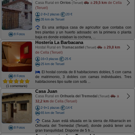
Casa Rural en
Orrios
a
29,5 km
de Cella
(Teruel)
(Teruel)
2-8+2 plazas
20 €
35 km de Teruel
Es una antigua casa de agricultor que contaba con
tres plantas y un huerto adosado: en la primera o planta
8 Fotos
baja es donde estaban la cochera, ...
Hostería La Barbacana
Hostal Rural en
Tramacastiel
a
29,8 km
(Teruel)
de Cella (Teruel)
16+3 plazas
25 €
25 km de Teruel
El hostal consta de 8 habitaciones dobles, 5 con cama
8 Fotos
de matrimonio, 3 dobles con camas individuales. Tres
habitaciones tipo suite con sofá ...
(1 comentario)
Casa Juan
Casa Rural en
Orihuela del Tremedal
a
(Teruel)
32,2 km
de Cella (Teruel)
2-9+1 plazas
14 €
65 km de Teruel
Casa Juan está situada en la sierra de Albarracín en
Orihuela del Tremedal (Teruel), donde podrá tener una
8 Fotos
gran tranquilidad. Dispone de 5 h ...