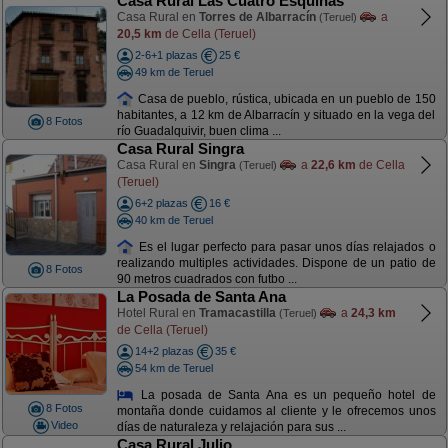
Casa Rural Las Cuatro Esquinas
Casa Rural en
Torres de Albarracín
a
(Teruel)
20,5 km
de Cella (Teruel)
2-6+1 plazas
25 €
49 km de Teruel
Casa de pueblo, rústica, ubicada en un pueblo de 150
habitantes, a 12 km de Albarracín y situado en la vega del
8 Fotos
río Guadalquivir, buen clima ...
Casa Rural Singra
Casa Rural en
Singra
a
22,6 km
de Cella
(Teruel)
(Teruel)
6+2 plazas
16 €
40 km de Teruel
Es el lugar perfecto para pasar unos días relajados o
realizando multiples actividades. Dispone de un patio de
8 Fotos
90 metros cuadrados con futbo ...
La Posada de Santa Ana
Hotel Rural en
Tramacastilla
a
24,3 km
(Teruel)
de Cella (Teruel)
14+2 plazas
35 €
54 km de Teruel
La posada de Santa Ana es un pequeño hotel de
8 Fotos
montaña donde cuidamos al cliente y le ofrecemos unos
Video
días de naturaleza y relajación para sus ...
Casa Rural Julio