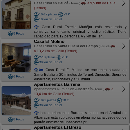
Casa Rural en
Caudé
a
9,5 km
de Cella
(Teruel)
(Teruel)
10-12 plazas
23 €
10 km de Teruel
Casa Rural Estrella Mudéjar está restaurada y
conserva su encanto original y estilo rústico. Tiene
8 Fotos
capacidad para 12 personas. A 9 km de Ter ...
Casa El Molino
Casa Rural en
Santa Eulalia del Campo
(Teruel)
a
13,2 km
de Cella (Teruel)
2-18 plazas
25 €
30 km de Teruel
Casa Rural El Molino, se encuentra situada en
Santa Eulalia a 20 minutos de Teruel, Dinópolis, Sierra de
6 Fotos
Albarracín, Bronchales y a 50 minut ...
Apartamentos Barrena
Apartamentos Rurales en
Albarracín
a
(Teruel)
13,4 km
de Cella (Teruel)
10+2 plazas
20 €
38 km de Teruel
Los apartamentos Barrena situados en el Arrabal de
Albarracín están ubicados en plena montaña desde donde
8 Fotos
podrán disfrutar de unas vistas pr ...
Apartamentos El Brezo