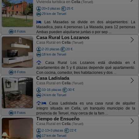
Vivienda turística en
Cella
(Teruel)
20+3 plazas
25 €
29 km de Teruel
Las Masadas se divide en dos alojamientos: La
Masadica, para 4 personas La Masada, para 12 personas
8 Fotos
Ambas pueden alquilarse juntas o por sep ...
Casa Rural Los Lozanos
Casa Rural en
Cella
(Teruel)
2-20 plazas
20 €
18 km de Teruel
Casa Rural Los Lozanos está dividida en 4
apartamentos de 5 y 6 plazas depende qué apartamento.
8 Fotos
Con cocina, comedor, tres habitaciones y dos ...
Casa Ladislada
Casa Rural en
Cella
(Teruel)
10-16 plazas
30 €
24 km de Teruel
Casa Ladislada es una casa rural de alquiler
íntegro situada en Cella, un tranquilo municipio de la
8 Fotos
provincia de Teruel, muy cerca de la fam ...
Tiempo de Ensueño
Casa Rural en
Cella
(Teruel)
2-13+3 plazas
22 €
17 km de Teruel