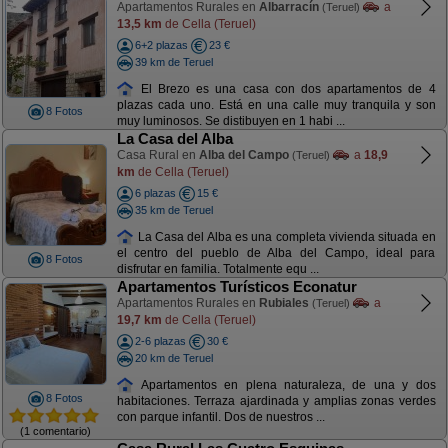
Apartamentos Rurales en
Albarracín
a
(Teruel)
13,5 km
de Cella (Teruel)
6+2 plazas
23 €
39 km de Teruel
El Brezo es una casa con dos apartamentos de 4
plazas cada uno. Está en una calle muy tranquila y son
8 Fotos
muy luminosos. Se distibuyen en 1 habi ...
La Casa del Alba
Casa Rural en
Alba del Campo
a
18,9
(Teruel)
km
de Cella (Teruel)
6 plazas
15 €
35 km de Teruel
La Casa del Alba es una completa vivienda situada en
el centro del pueblo de Alba del Campo, ideal para
8 Fotos
disfrutar en familia. Totalmente equ ...
Apartamentos Turísticos Econatur
Apartamentos Rurales en
Rubiales
a
(Teruel)
19,7 km
de Cella (Teruel)
2-6 plazas
30 €
20 km de Teruel
Apartamentos en plena naturaleza, de una y dos
8 Fotos
habitaciones. Terraza ajardinada y amplias zonas verdes
con parque infantil. Dos de nuestros ...
(1 comentario)