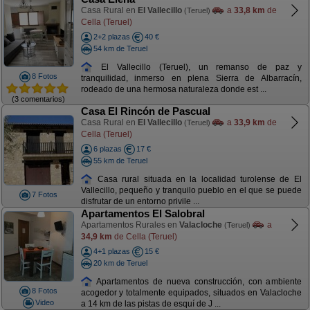
Casa Rural en
El Vallecillo
a
33,8 km
de
(Teruel)
Cella (Teruel)
2+2 plazas
40 €
54 km de Teruel
El Vallecillo (Teruel), un remanso de paz y
8 Fotos
tranquilidad, inmerso en plena Sierra de Albarracín,
rodeado de una hermosa naturaleza donde est ...
(3 comentarios)
Casa El Rincón de Pascual
Casa Rural en
El Vallecillo
a
33,9 km
de
(Teruel)
Cella (Teruel)
6 plazas
17 €
55 km de Teruel
Casa rural situada en la localidad turolense de El
Vallecillo, pequeño y tranquilo pueblo en el que se puede
7 Fotos
disfrutar de un entorno privile ...
Apartamentos El Salobral
Apartamentos Rurales en
Valacloche
a
(Teruel)
34,9 km
de Cella (Teruel)
4+1 plazas
15 €
20 km de Teruel
Apartamentos de nueva construcción, con ambiente
8 Fotos
acogedor y totalmente equipados, situados en Valacloche
Video
a 14 km de las pistas de esquí de J ...