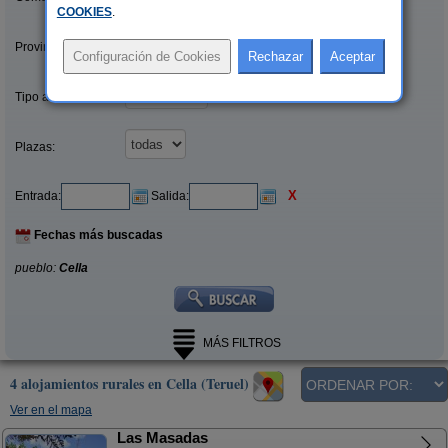
COOKIES
.
Provincias/Islas:
Tipo alquiler:
Plazas:
X
Entrada:
Salida:
Fechas más buscadas
pueblo:
Cella
MÁS FILTROS
4 alojamientos rurales en Cella (Teruel)
Ver en el mapa
Las Masadas