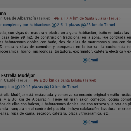
ina
en
Gea de Albarracín
(Teruel)
a
17,4 km
de Santa Eulalia (Teruel)
er completo y por habitaciones
2-6+1 plazas
23 km de Teruel
ada, con vigas de madera y piedra en alguna habitación, baño en todas las 
 casa tiene 99 m2, de construcción tradicional en la zona. Fué contruída 
es habitaciones dobles con baño, dos de ellas de matrimonio y una con d
VD, mesa y sillas de comedor y banquetas en la barrra. La cocina esta tot
vitrocerámica, horno, microondas, tostadora, exprimidor, cafetera eléctrica y 
Email
 Estrella Mudéjar
en
Caudé
(Teruel)
a
20 km
de Santa Eulalia (Teruel)
completo
10-12 plazas
10 km de Teruel
strella Mudéjar está restaurada y conserva su encanto original y estilo rúst
l y a 30 km de Albarracín. Tiene un gran salón comedor, cocina complet
dos de ellas con balcón, 2 habitaciones dobles una con terraza y la otra en p
ncia tranquila en el centro del pueblo. Incluye calefacción, lavadora, microon
oallas, ropa de cama, secador, cafetera, placa vitrocerámica, etc.
Email