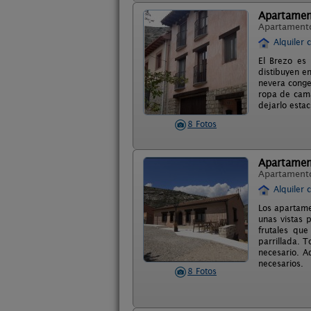
Apartamen
Apartament
Alquiler 
El Brezo es
distibuyen e
nevera conge
ropa de cama
dejarlo esta
8 Fotos
Apartamen
Apartament
Alquiler 
Los apartame
unas vistas 
frutales qu
parrillada. 
necesario. A
necesarios.
8 Fotos