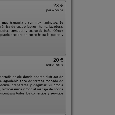
23 €
pers/noche
e muy tranquila y son muy luminosos. Se
erámica de cuatro fuegos, horno, lavadora,
cocina, comedor, y cuarto de baño. Ofrece
e puede acceder en coche hasta la puerta y
20 €
pers/noche
 montaña desde donde podrán disfrutar de
una agradable zona de terraza rodeada de
n donde prepararse y degustar su propia
, vitrocerámica y todo el menaje de cocina
ncontrará todos los comercios y servicios