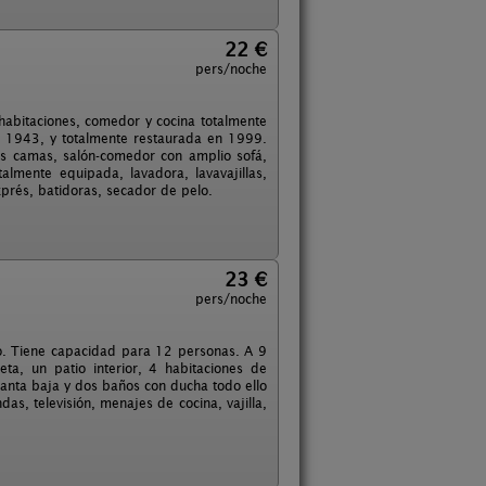
22 €
pers/noche
habitaciones, comedor y cocina totalmente
en 1943, y totalmente restaurada en 1999.
os camas, salón-comedor con amplio sofá,
almente equipada, lavadora, lavavajillas,
exprés, batidoras, secador de pelo.
23 €
pers/noche
ico. Tiene capacidad para 12 personas. A 9
a, un patio interior, 4 habitaciones de
lanta baja y dos baños con ducha todo ello
das, televisión, menajes de cocina, vajilla,