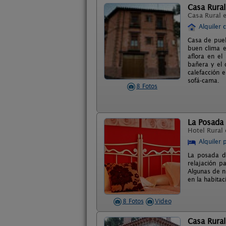
Casa Rural
Casa Rural 
Alquiler 
Casa de pueb
buen clima e
aflora en e
bañera y el 
calefacción 
sofá-cama.
8 Fotos
La Posada
Hotel Rural
Alquiler 
La posada d
relajación p
Algunas de n
en la habitac
8 Fotos
Video
Casa Rural