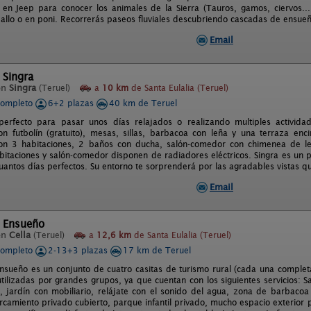
i en Jeep para conocer los animales de la Sierra (Tauros, gamos, ciervos..
allo o en poni. Recorrerás paseos fluviales descubriendo cascadas de ensueñ
Email
 Singra
en
Singra
(Teruel)
a
10 km
de Santa Eulalia (Teruel)
completo
6+2 plazas
40 km de Teruel
 perfecto para pasar unos días relajados o realizando multiples activi
n futbolín (gratuito), mesas, sillas, barbacoa con leña y una terraza en
n 3 habitaciones, 2 baños con ducha, salón-comedor con chimenea de leña
bitaciones y salón-comedor disponen de radiadores eléctricos. Singra es un p
uantos días perfectos. Su entorno te sorprenderá por las agradables vistas qu
Email
 Ensueño
en
Cella
(Teruel)
a
12,6 km
de Santa Eulalia (Teruel)
completo
2-13+3 plazas
17 km de Teruel
sueño es un conjunto de cuatro casitas de turismo rural (cada una comple
tilizadas por grandes grupos, ya que cuentan con los siguientes servicios: 
, jardín con mobiliario, relájate con el sonido del agua, zona de barbacoa 
rcamiento privado cubierto, parque infantil privado, mucho espacio exterior pa