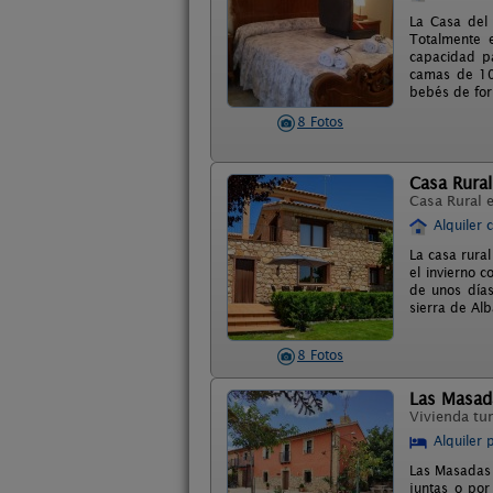
La Casa del 
Totalmente 
capacidad p
camas de 10
bebés de form
8 Fotos
Casa Rural
Casa Rural 
Alquiler 
La casa rural
el invierno 
de unos días
sierra de Al
8 Fotos
Las Masad
Vivienda tur
Alquiler 
Las Masadas 
juntas o por