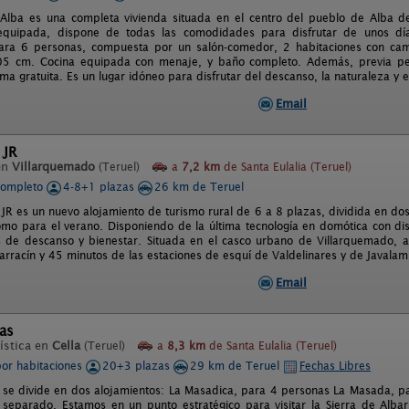
Alba es una completa vivienda situada en el centro del pueblo de Alba del
equipada, dispone de todas las comodidades para disfrutar de unos día
ara 6 personas, compuesta por un salón-comedor, 2 habitaciones con ca
5 cm. Cocina equipada con menaje, y baño completo. Además, previa pet
a gratuita. Es un lugar idóneo para disfrutar del descanso, la naturaleza y e
Email
 JR
en
Villarquemado
(Teruel)
a
7,2 km
de Santa Eulalia (Teruel)
completo
4-8+1 plazas
26 km de Teruel
 JR es un nuevo alojamiento de turismo rural de 6 a 8 plazas, dividida en do
como para el verano. Disponiendo de la última tecnología en domótica con di
 de descanso y bienestar. Situada en el casco urbano de Villarquemado, 
barracín y 45 minutos de las estaciones de esquí de Valdelinares y de Javalam
Email
as
ística en
Cella
(Teruel)
a
8,3 km
de Santa Eulalia (Teruel)
por habitaciones
20+3 plazas
29 km de Teruel
Fechas Libres
se divide en dos alojamientos: La Masadica, para 4 personas La Masada, 
 separado. Estamos en un punto estratégico para visitar la Sierra de Alba