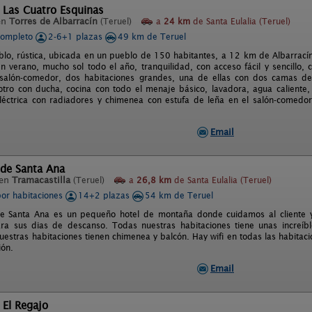
 Las Cuatro Esquinas
en
Torres de Albarracín
(Teruel)
a
24 km
de Santa Eulalia (Teruel)
completo
2-6+1 plazas
49 km de Teruel
lo, rústica, ubicada en un pueblo de 150 habitantes, a 12 km de Albarracín 
n verano, mucho sol todo el año, tranquilidad, con acceso fácil y sencillo,
l salón-comedor, dos habitaciones grandes, una de ellas con dos camas 
otro con ducha, cocina con todo el menaje básico, lavadora, agua caliente
eléctrica con radiadores y chimenea con estufa de leña en el salón-comedo
Email
 de Santa Ana
 en
Tramacastilla
(Teruel)
a
26,8 km
de Santa Eulalia (Teruel)
por habitaciones
14+2 plazas
54 km de Teruel
e Santa Ana es un pequeño hotel de montaña donde cuidamos al cliente y
ara sus dias de descanso. Todas nuestras habitaciones tiene unas increíbl
uestras habitaciones tienen chimenea y balcón. Hay wifi en todas las habitac
ión.
Email
 El Regajo