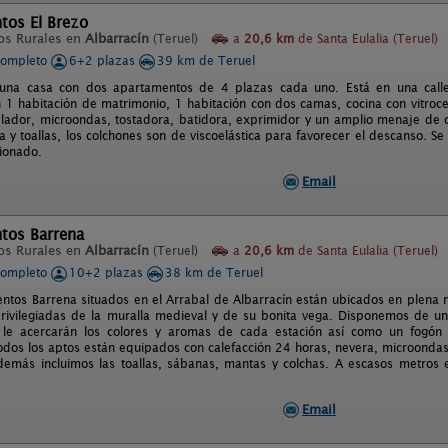
tos El Brezo
os Rurales en
Albarracín
(Teruel)
a
20,6 km
de Santa Eulalia (Teruel)
completo
6+2 plazas
39 km de Teruel
 una casa con dos apartamentos de 4 plazas cada uno. Está en una call
n 1 habitación de matrimonio, 1 habitación con dos camas, cocina con vitroc
lador, microondas, tostadora, batidora, exprimidor y un amplio menaje de 
 y toallas, los colchones son de viscoelástica para favorecer el descanso. S
cionado.
Email
tos Barrena
os Rurales en
Albarracín
(Teruel)
a
20,6 km
de Santa Eulalia (Teruel)
completo
10+2 plazas
38 km de Teruel
ntos Barrena situados en el Arrabal de Albarracín están ubicados en plena
privilegiadas de la muralla medieval y de su bonita vega. Disponemos de 
e le acercarán los colores y aromas de cada estación así como un fogó
Todos los aptos están equipados con calefacción 24 horas, nevera, microondas
demás incluimos las toallas, sábanas, mantas y colchas. A escasos metros e
Email