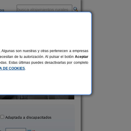
ios
-
al. Algunas son nuestras y otras pertenecen a empresas
cesitan de tu autorización. Al pulsar el botón
Aceptar
uedas. Estas últimas puedes desactivarlas por completo
CA DE COOKIES
.
Casa Elena
Los Aladros
2+2 pers.
40 €
El Vallecillo (Teruel)
La Puebla de Valverde (
desde
Adaptada a discapacitados