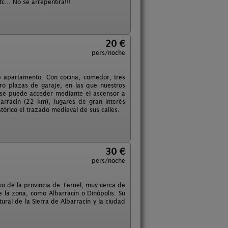
tc... No se arrepentirá!!!
20 €
pers/noche
 apartamento. Con cocina, comedor, tres
ro plazas de garaje, en las que nuestros
je se puede acceder mediante el ascensor a
arracín (22 km), lugares de gran interés
stórico el trazado medieval de sus calles.
30 €
pers/noche
pio de la provincia de Teruel, muy cerca de
 la zona, como Albarracín o Dinópolis. Su
tural de la Sierra de Albarracín y la ciudad