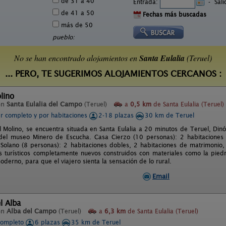
de 31 a 40
Entrada:
-
Sal
de 41 a 50
Fechas más buscadas
más de 50
pueblo:
No se han encontrado alojamientos en
Santa Eulalia
(Teruel)
... PERO, TE SUGERIMOS ALOJAMIENTOS CERCANOS :
lino
en
Santa Eulalia del Campo
(Teruel)
a
0,5 km
de Santa Eulalia (Teruel)
er completo y por habitaciones
2-18 plazas
30 km de Teruel
l Molino, se encuentra situada en Santa Eulalia a 20 minutos de Teruel, Dinóp
del museo Minero de Escucha. Casa Cierzo (10 personas): 2 habitaciones 
Solano (8 personas): 2 habitaciones dobles, 2 habitaciones de matrimonio,
 turísticos completamente nuevos construidos con materiales como la pie
moderno, para que el viajero sienta la sensación de lo rural.
Email
l Alba
en
Alba del Campo
(Teruel)
a
6,3 km
de Santa Eulalia (Teruel)
completo
6 plazas
35 km de Teruel