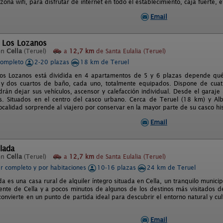
 zona wifi, para disfrutar de internet en todo el establecimiento, caja fuerte, e
Email
l Los Lozanos
en
Cella
(Teruel)
a
12,7 km
de Santa Eulalia (Teruel)
completo
2-20 plazas
18 km de Teruel
Los Lozanos está dividida en 4 apartamentos de 5 y 6 plazas depende qué
 y dos cuartos de baño, cada uno, totalmente equipados. Dispone de cuat
odrán dejar sus vehículos, ascensor y calefacción individual. Desde el gara
os. Situados en el centro del casco urbano. Cerca de Teruel (18 km) y Alb
 localidad sorprende al viajero por conservar en la mayor parte de su casco hi
Email
lada
en
Cella
(Teruel)
a
12,7 km
de Santa Eulalia (Teruel)
er completo y por habitaciones
10-16 plazas
24 km de Teruel
a es una casa rural de alquiler íntegro situada en Cella, un tranquilo munici
ente de Cella y a pocos minutos de algunos de los destinos más visitados de
convierte en un punto de partida ideal para descubrir el entorno natural y cul
Email