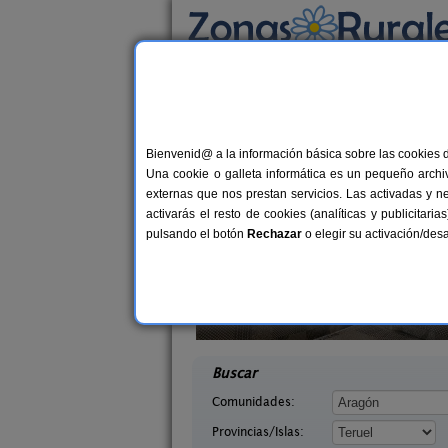
Busca por alojamiento
Alojamientos
>
Aragón
>
Teruel
> Santa Eulal
Casas Rurales cerca 
Bienvenid@ a la información básica sobre las cookies 
Una cookie o galleta informática es un pequeño archiv
externas que nos prestan servicios. Las activadas y n
activarás el resto de cookies (analíticas y publicita
pulsando el botón
Rechazar
o elegir su activación/de
efina
Casas Rurales El Molinete
10 pers.
4-11+
18 €
Teruel)
Mora de Rubielos (Teruel)
desde
desd
Buscar
Comunidades:
Provincias/Islas: