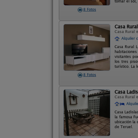
tomar el sol,
8 Fotos
Casa Rura
Casa Rural 
Alquiler 
Casa Rural 
habitaciones
visitantes p
los tres pis
turístico. La
8 Fotos
Casa Ladis
Casa Rural 
Alquil
Casa Ladislad
la famosa Fu
ubicación la 
de Teruel.