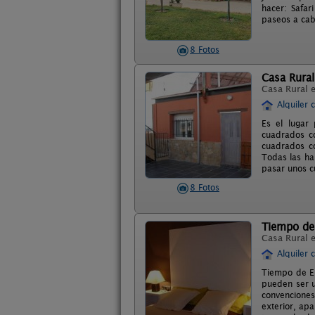
hacer: Safar
paseos a cab
8 Fotos
Casa Rural
Casa Rural 
Alquiler 
Es el lugar
cuadrados co
cuadrados co
Todas las ha
pasar unos c
8 Fotos
Tiempo de
Casa Rural 
Alquiler 
Tiempo de En
pueden ser u
convenciones
exterior, apa