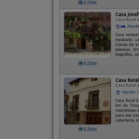
8 Fotos
Casa Josef
Casa Rural 
Alquil
Casa restaur
equipada. La
Consta de tr
televisor, D
frigorífico, 
8 Fotos
Casa Rural
Casa Rural 
Alquiler 
Casa Rural E
km de Terue
matrimonio (
para una esta
cubertería, t
8 Fotos