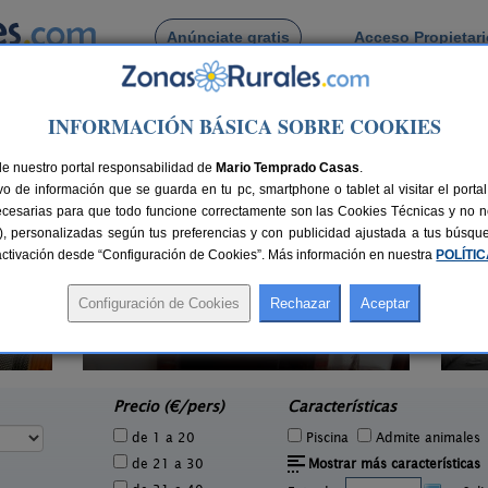
Anúnciate gratis
Acceso Propietar
Busca por pueblo
INFORMACIÓN BÁSICA SOBRE COOKIES
ia
de Santa Eulalia
de nuestro portal responsabilidad de
Mario Temprado Casas
.
o de información que se guarda en tu pc, smartphone o tablet al visitar el port
ecesarias para que todo funcione correctamente son las Cookies Técnicas y no ne
rias), personalizadas según tus preferencias y con publicidad ajustada a tus búsq
sactivación desde “Configuración de Cookies”. Más información en nuestra
POLÍTI
Casa Rural Los Cerezos
2 pers.
10+2 pers.
30 €
20 €
Los Cerezos (Teruel)
e
desde
Precio (€/pers)
Características
de 1 a 20
Piscina
Admite animales
de 21 a 30
Mostrar más características