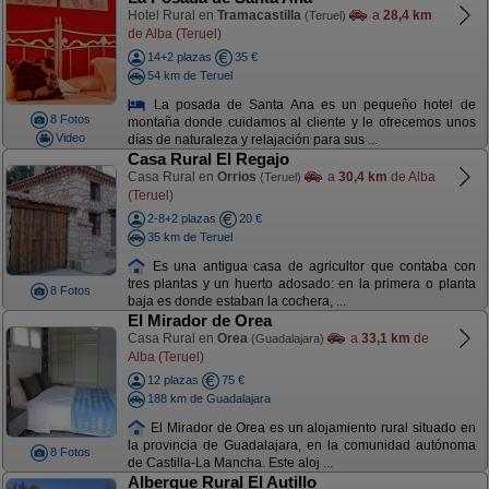
Hotel Rural en
Tramacastilla
a
28,4 km
(Teruel)
de Alba (Teruel)
14+2 plazas
35 €
54 km de Teruel
La posada de Santa Ana es un pequeño hotel de
8 Fotos
montaña donde cuidamos al cliente y le ofrecemos unos
Video
días de naturaleza y relajación para sus ...
Casa Rural El Regajo
Casa Rural en
Orrios
a
30,4 km
de Alba
(Teruel)
(Teruel)
2-8+2 plazas
20 €
35 km de Teruel
Es una antigua casa de agricultor que contaba con
tres plantas y un huerto adosado: en la primera o planta
8 Fotos
baja es donde estaban la cochera, ...
El Mirador de Orea
Casa Rural en
Orea
a
33,1 km
de
(Guadalajara)
Alba (Teruel)
12 plazas
75 €
188 km de Guadalajara
El Mirador de Orea es un alojamiento rural situado en
la provincia de Guadalajara, en la comunidad autónoma
8 Fotos
de Castilla-La Mancha. Este aloj ...
Albergue Rural El Autillo