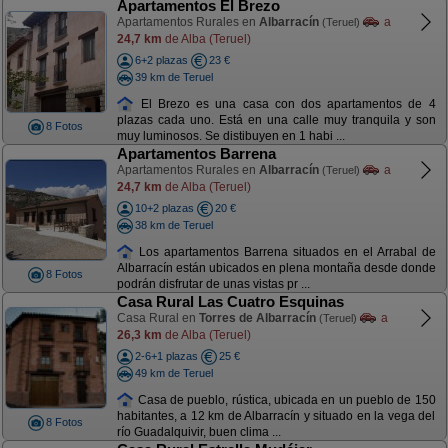
Apartamentos El Brezo
Apartamentos Rurales en
Albarracín
a
(Teruel)
24,7 km
de Alba (Teruel)
6+2 plazas
23 €
39 km de Teruel
El Brezo es una casa con dos apartamentos de 4
plazas cada uno. Está en una calle muy tranquila y son
8 Fotos
muy luminosos. Se distibuyen en 1 habi ...
Apartamentos Barrena
Apartamentos Rurales en
Albarracín
a
(Teruel)
24,7 km
de Alba (Teruel)
10+2 plazas
20 €
38 km de Teruel
Los apartamentos Barrena situados en el Arrabal de
Albarracín están ubicados en plena montaña desde donde
8 Fotos
podrán disfrutar de unas vistas pr ...
Casa Rural Las Cuatro Esquinas
Casa Rural en
Torres de Albarracín
a
(Teruel)
26,3 km
de Alba (Teruel)
2-6+1 plazas
25 €
49 km de Teruel
Casa de pueblo, rústica, ubicada en un pueblo de 150
habitantes, a 12 km de Albarracín y situado en la vega del
8 Fotos
río Guadalquivir, buen clima ...