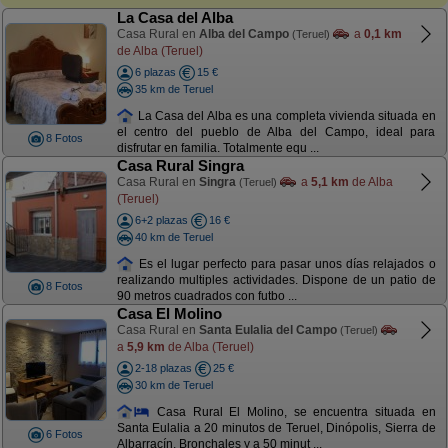
La Casa del Alba
Casa Rural en
Alba del Campo
a
0,1 km
(Teruel)
de Alba (Teruel)
6 plazas
15 €
35 km de Teruel
La Casa del Alba es una completa vivienda situada en
el centro del pueblo de Alba del Campo, ideal para
8 Fotos
disfrutar en familia. Totalmente equ ...
Casa Rural Singra
Casa Rural en
Singra
a
5,1 km
de Alba
(Teruel)
(Teruel)
6+2 plazas
16 €
40 km de Teruel
Es el lugar perfecto para pasar unos días relajados o
realizando multiples actividades. Dispone de un patio de
8 Fotos
90 metros cuadrados con futbo ...
Casa El Molino
Casa Rural en
Santa Eulalia del Campo
(Teruel)
a
5,9 km
de Alba (Teruel)
2-18 plazas
25 €
30 km de Teruel
Casa Rural El Molino, se encuentra situada en
Santa Eulalia a 20 minutos de Teruel, Dinópolis, Sierra de
6 Fotos
Albarracín, Bronchales y a 50 minut ...