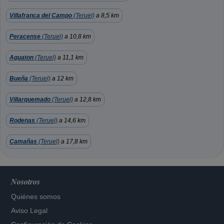
Villafranca del Campo
(Teruel)
a 8,5 km
Peracense
(Teruel)
a 10,8 km
Aguaton
(Teruel)
a 11,1 km
Bueña
(Teruel)
a 12 km
Villarquemado
(Teruel)
a 12,8 km
Rodenas
(Teruel)
a 14,6 km
Camañas
(Teruel)
a 17,8 km
Nosotros
Quiénes somos
Aviso Legal