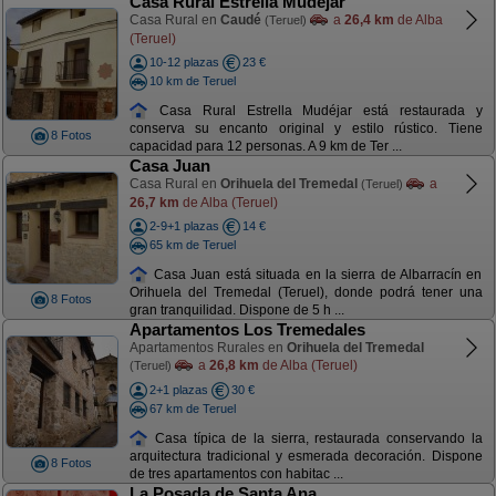
Casa Rural Estrella Mudéjar
Casa Rural en
Caudé
a
26,4 km
de Alba
(Teruel)
(Teruel)
10-12 plazas
23 €
10 km de Teruel
Casa Rural Estrella Mudéjar está restaurada y
conserva su encanto original y estilo rústico. Tiene
8 Fotos
capacidad para 12 personas. A 9 km de Ter ...
Casa Juan
Casa Rural en
Orihuela del Tremedal
a
(Teruel)
26,7 km
de Alba (Teruel)
2-9+1 plazas
14 €
65 km de Teruel
Casa Juan está situada en la sierra de Albarracín en
Orihuela del Tremedal (Teruel), donde podrá tener una
8 Fotos
gran tranquilidad. Dispone de 5 h ...
Apartamentos Los Tremedales
Apartamentos Rurales en
Orihuela del Tremedal
a
26,8 km
de Alba (Teruel)
(Teruel)
2+1 plazas
30 €
67 km de Teruel
Casa típica de la sierra, restaurada conservando la
arquitectura tradicional y esmerada decoración. Dispone
8 Fotos
de tres apartamentos con habitac ...
La Posada de Santa Ana