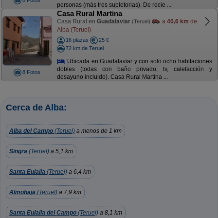
8 Fotos
personas (más tres supletorias). De recie ...
Casa Rural Martina
Casa Rural en
Guadalaviar
a
40,6 km
de
(Teruel)
Alba (Teruel)
16 plazas
25 €
72 km de Teruel
Ubicada en Guadalaviar y con solo ocho habitaciones
dobles (todas con baño privado, tv, calefacción y
8 Fotos
desayuno incluido). Casa Rural Martina ...
Cerca de Alba:
Alba del Campo
(Teruel)
a menos de 1 km
Singra
(Teruel)
a 5,1 km
Santa Eulalia
(Teruel)
a 6,4 km
Almohaja
(Teruel)
a 7,9 km
Santa Eulalia del Campo
(Teruel)
a 8,1 km