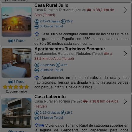
Casa Rural Julio
Casa Rural en
Terriente
a
38,1 km
de
(Teruel)
Alba (Teruel)
2-12+3 plazas
25 €
55 km de Teruel
Casa Julio se configura como una de las casas rurales
mas grandes de España con 1250 metros, cuatro salones
8 Fotos
de 70 y 80 metros cada salon con ...
Apartamentos Turísticos Econatur
Apartamentos Rurales en
Rubiales
a
(Teruel)
38,5 km
de Alba (Teruel)
2-6 plazas
30 €
20 km de Teruel
Apartamentos en plena naturaleza, de una y dos
8 Fotos
habitaciones. Terraza ajardinada y amplias zonas verdes
con parque infantil. Dos de nuestros ...
(1 comentario)
Casa Laberinto
Casa Rural en
Tornos
a
38,8 km
de Alba
(Teruel)
(Teruel)
2-12+3 plazas
19 €
86 km de Teruel
Vivienda de Turismo Rural de categoría superior en
la laguna de Gallocanta con capacidad para doce