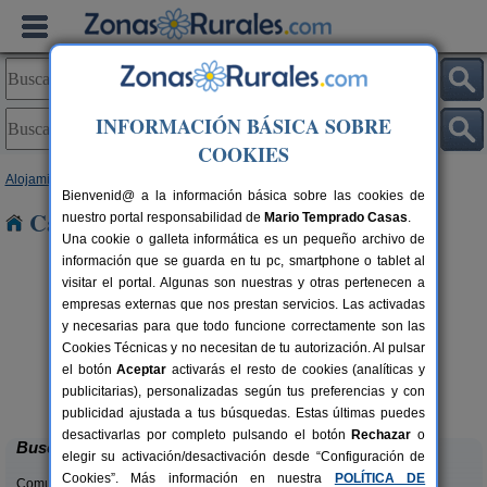
INFORMACIÓN BÁSICA SOBRE
COOKIES
Alojamientos
>
Aragón
>
Teruel
> Alba
Bienvenid@ a la información básica sobre las cookies de
Casas Rurales cerca de Alba
nuestro portal responsabilidad de
Mario Temprado Casas
.
Una cookie o galleta informática es un pequeño archivo de
información que se guarda en tu pc, smartphone o tablet al
visitar el portal. Algunas son nuestras y otras pertenecen a
empresas externas que nos prestan servicios. Las activadas
y necesarias para que todo funcione correctamente son las
Cookies Técnicas y no necesitan de tu autorización. Al pulsar
el botón
Aceptar
activarás el resto de cookies (analíticas y
Casas Rurales El Molinete
rs.
4-11+2 pers.
publicitarias), personalizadas según tus preferencias y con
 €
30 €
Mora de Rubielos (Teruel)
desde
publicidad ajustada a tus búsquedas. Estas últimas puedes
desactivarlas por completo pulsando el botón
Rechazar
o
Buscar
elegir su activación/desactivación desde “Configuración de
Cookies”. Más información en nuestra
POLÍTICA DE
Comunidades: