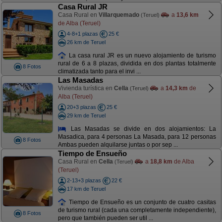
Casa Rural JR
Casa Rural en
Villarquemado
a
13,6 km
(Teruel)
de Alba (Teruel)
4-8+1 plazas
25 €
26 km de Teruel
La casa rural JR es un nuevo alojamiento de turismo
rural de 6 a 8 plazas, dividida en dos plantas totalmente
8 Fotos
climatizada tanto para el invi ...
Las Masadas
Vivienda turística en
Cella
a
14,3 km
de
(Teruel)
Alba (Teruel)
20+3 plazas
25 €
29 km de Teruel
Las Masadas se divide en dos alojamientos: La
Masadica, para 4 personas La Masada, para 12 personas
8 Fotos
Ambas pueden alquilarse juntas o por sep ...
Tiempo de Ensueño
Casa Rural en
Cella
a
18,8 km
de Alba
(Teruel)
(Teruel)
2-13+3 plazas
22 €
17 km de Teruel
Tiempo de Ensueño es un conjunto de cuatro casitas
de turismo rural (cada una completamente independiente),
8 Fotos
pero que también pueden ser util ...