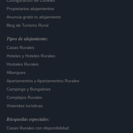
Configuración de Cookies
Propietarios alojamientos
Anuncia gratis tu alojamiento
Blog de Turismo Rural
Tipos de alojamiento:
Casas Rurales
Hoteles
y
Hoteles Rurales
Hostales Rurales
Albergues
Apartamentos
y
Apartamentos Rurales
Campings y Bungalows
Complejos Rurales
Viviendas turísticas
Búsquedas especiales:
Casas Rurales con disponibilidad