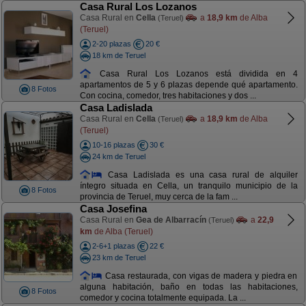
Casa Rural Los Lozanos
Casa Rural en
Cella
a
18,9 km
de Alba
(Teruel)
(Teruel)
2-20 plazas
20 €
18 km de Teruel
Casa Rural Los Lozanos está dividida en 4
apartamentos de 5 y 6 plazas depende qué apartamento.
8 Fotos
Con cocina, comedor, tres habitaciones y dos ...
Casa Ladislada
Casa Rural en
Cella
a
18,9 km
de Alba
(Teruel)
(Teruel)
10-16 plazas
30 €
24 km de Teruel
Casa Ladislada es una casa rural de alquiler
íntegro situada en Cella, un tranquilo municipio de la
8 Fotos
provincia de Teruel, muy cerca de la fam ...
Casa Josefina
Casa Rural en
Gea de Albarracín
a
22,9
(Teruel)
km
de Alba (Teruel)
2-6+1 plazas
22 €
23 km de Teruel
Casa restaurada, con vigas de madera y piedra en
alguna habitación, baño en todas las habitaciones,
8 Fotos
comedor y cocina totalmente equipada. La ...