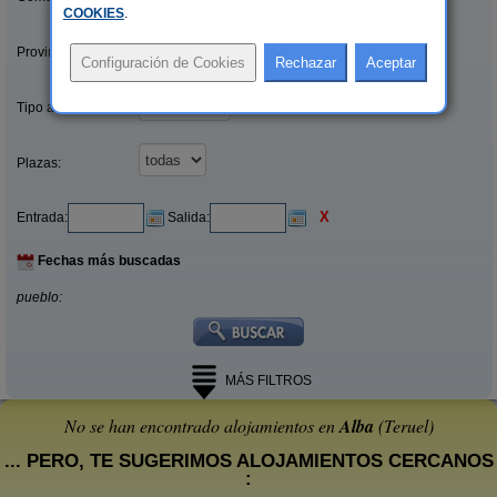
COOKIES
.
Provincias/Islas:
Tipo alquiler:
Plazas:
X
Entrada:
Salida:
Fechas más buscadas
pueblo:
MÁS FILTROS
No se han encontrado alojamientos en
Alba
(Teruel)
... PERO, TE SUGERIMOS ALOJAMIENTOS CERCANOS
: