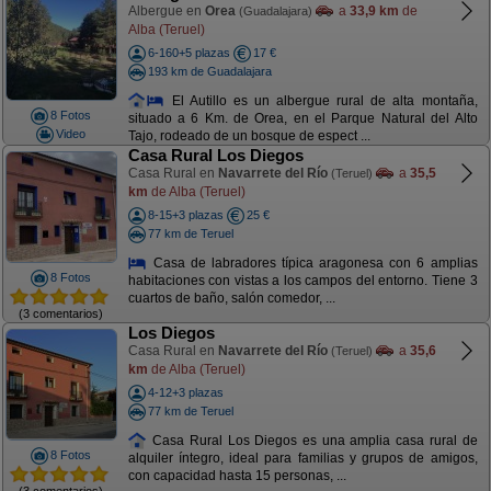
Albergue en
Orea
a
33,9 km
de
(Guadalajara)
Alba (Teruel)
6-160+5 plazas
17 €
193 km de Guadalajara
El Autillo es un albergue rural de alta montaña,
8 Fotos
situado a 6 Km. de Orea, en el Parque Natural del Alto
Video
Tajo, rodeado de un bosque de espect ...
Casa Rural Los Diegos
Casa Rural en
Navarrete del Río
a
35,5
(Teruel)
km
de Alba (Teruel)
8-15+3 plazas
25 €
77 km de Teruel
Casa de labradores típica aragonesa con 6 amplias
8 Fotos
habitaciones con vistas a los campos del entorno. Tiene 3
cuartos de baño, salón comedor, ...
(3 comentarios)
Los Diegos
Casa Rural en
Navarrete del Río
a
35,6
(Teruel)
km
de Alba (Teruel)
4-12+3 plazas
77 km de Teruel
Casa Rural Los Diegos es una amplia casa rural de
8 Fotos
alquiler íntegro, ideal para familias y grupos de amigos,
con capacidad hasta 15 personas, ...
(3 comentarios)