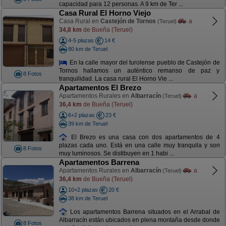
capacidad para 12 personas. A 9 km de Ter ...
Casa Rural El Horno Viejo
Casa Rural en
Castejón de Tornos
a
(Teruel)
34,8 km
de Bueña (Teruel)
4-5 plazas
14 €
80 km de Teruel
En la calle mayor del turolense pueblo de Castejón de
Tornos hallamos un auténtico remanso de paz y
8 Fotos
tranquilidad. La casa rural El Horno Vie ...
Apartamentos El Brezo
Apartamentos Rurales en
Albarracín
a
(Teruel)
36,4 km
de Bueña (Teruel)
6+2 plazas
23 €
39 km de Teruel
El Brezo es una casa con dos apartamentos de 4
plazas cada uno. Está en una calle muy tranquila y son
8 Fotos
muy luminosos. Se distibuyen en 1 habi ...
Apartamentos Barrena
Apartamentos Rurales en
Albarracín
a
(Teruel)
36,4 km
de Bueña (Teruel)
10+2 plazas
20 €
38 km de Teruel
Los apartamentos Barrena situados en el Arrabal de
Albarracín están ubicados en plena montaña desde donde
8 Fotos