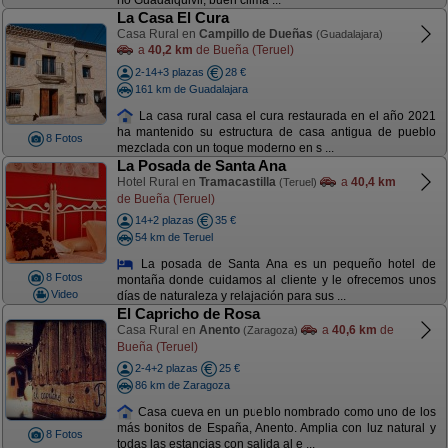
río Guadalquivir, buen clima ...
La Casa El Cura
Casa Rural en
Campillo de Dueñas
(Guadalajara)
a
40,2 km
de Bueña (Teruel)
2-14+3 plazas
28 €
161 km de Guadalajara
La casa rural casa el cura restaurada en el año 2021
ha mantenido su estructura de casa antigua de pueblo
8 Fotos
mezclada con un toque moderno en s ...
La Posada de Santa Ana
Hotel Rural en
Tramacastilla
a
40,4 km
(Teruel)
de Bueña (Teruel)
14+2 plazas
35 €
54 km de Teruel
La posada de Santa Ana es un pequeño hotel de
8 Fotos
montaña donde cuidamos al cliente y le ofrecemos unos
Video
días de naturaleza y relajación para sus ...
El Capricho de Rosa
Casa Rural en
Anento
a
40,6 km
de
(Zaragoza)
Bueña (Teruel)
2-4+2 plazas
25 €
86 km de Zaragoza
Casa cueva en un pueblo nombrado como uno de los
más bonitos de España, Anento. Amplia con luz natural y
8 Fotos
todas las estancias con salida al e ...