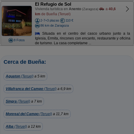
El Refugio de Sol
Vivienda turística en
Anento
a
40,6
(Zaragoza)
km
de Bueña (Teruel)
2-7+3 plazas
110 €
86 km de Zaragoza
Situada en el centro del casco urbano junto a la
Iglesia, Ermita, rincones con encanto, restaurante y oficina
8 Fotos
de turismo. La casa completame ...
Cerca de Bueña:
Aguaton
(Teruel)
a 5 km
Villafranca del Campo
(Teruel)
a 6,9 km
Singra
(Teruel)
a 7 km
Monreal del Campo
(Teruel)
a 11,7 km
Alba
(Teruel)
a 12 km