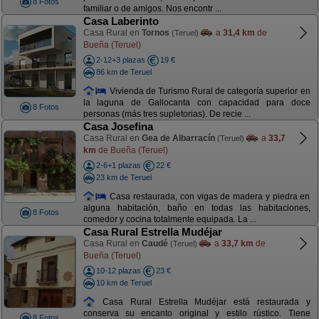
8 Fotos
familiar o de amigos. Nos encontr ...
Casa Laberinto
Casa Rural en
Tornos
a
31,4 km
de
(Teruel)
Bueña (Teruel)
2-12+3 plazas
19 €
86 km de Teruel
Vivienda de Turismo Rural de categoría superior en
la laguna de Gallocanta con capacidad para doce
8 Fotos
personas (más tres supletorias). De recie ...
Casa Josefina
Casa Rural en
Gea de Albarracín
a
33,7
(Teruel)
km
de Bueña (Teruel)
2-6+1 plazas
22 €
23 km de Teruel
Casa restaurada, con vigas de madera y piedra en
alguna habitación, baño en todas las habitaciones,
8 Fotos
comedor y cocina totalmente equipada. La ...
Casa Rural Estrella Mudéjar
Casa Rural en
Caudé
a
33,7 km
de
(Teruel)
Bueña (Teruel)
10-12 plazas
23 €
10 km de Teruel
Casa Rural Estrella Mudéjar está restaurada y
conserva su encanto original y estilo rústico. Tiene
8 Fotos