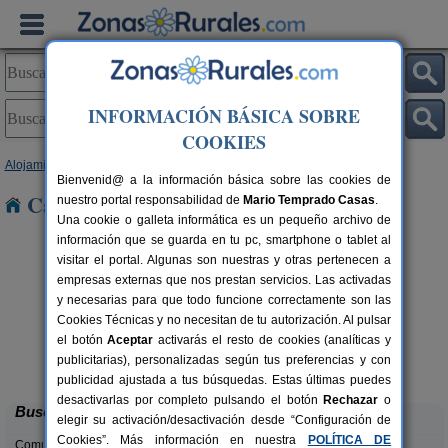
INFORMACIÓN BÁSICA SOBRE
COOKIES
Alojamientos
>
Aragón
>
Teruel
> Bueña
Bienvenid@ a la información básica sobre las cookies de
Casas Rurales cerca de Bueña
nuestro portal responsabilidad de
Mario Temprado Casas
.
Una cookie o galleta informática es un pequeño archivo de
información que se guarda en tu pc, smartphone o tablet al
visitar el portal. Algunas son nuestras y otras pertenecen a
empresas externas que nos prestan servicios. Las activadas
y necesarias para que todo funcione correctamente son las
Cookies Técnicas y no necesitan de tu autorización. Al pulsar
el botón
Aceptar
activarás el resto de cookies (analíticas y
Casas Rurales El Molinete
rs.
4-11+2 pers.
publicitarias), personalizadas según tus preferencias y con
 €
30 €
Mora de Rubielos (Teruel)
desde
publicidad ajustada a tus búsquedas. Estas últimas puedes
desactivarlas por completo pulsando el botón
Rechazar
o
Buscar
elegir su activación/desactivación desde “Configuración de
Cookies”. Más información en nuestra
POLÍTICA DE
Comunidades: