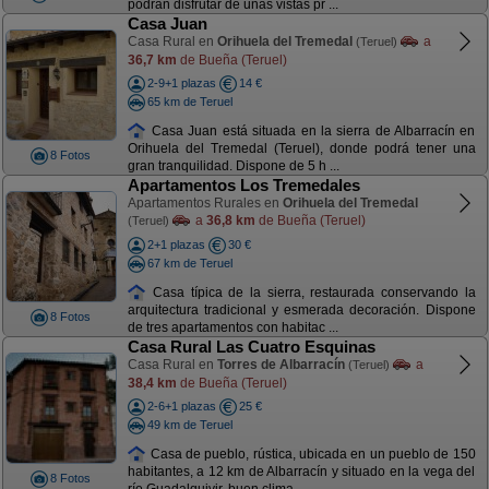
podrán disfrutar de unas vistas pr ...
Casa Juan
Casa Rural en
Orihuela del Tremedal
a
(Teruel)
36,7 km
de Bueña (Teruel)
2-9+1 plazas
14 €
65 km de Teruel
Casa Juan está situada en la sierra de Albarracín en
Orihuela del Tremedal (Teruel), donde podrá tener una
8 Fotos
gran tranquilidad. Dispone de 5 h ...
Apartamentos Los Tremedales
Apartamentos Rurales en
Orihuela del Tremedal
a
36,8 km
de Bueña (Teruel)
(Teruel)
2+1 plazas
30 €
67 km de Teruel
Casa típica de la sierra, restaurada conservando la
arquitectura tradicional y esmerada decoración. Dispone
8 Fotos
de tres apartamentos con habitac ...
Casa Rural Las Cuatro Esquinas
Casa Rural en
Torres de Albarracín
a
(Teruel)
38,4 km
de Bueña (Teruel)
2-6+1 plazas
25 €
49 km de Teruel
Casa de pueblo, rústica, ubicada en un pueblo de 150
habitantes, a 12 km de Albarracín y situado en la vega del
8 Fotos