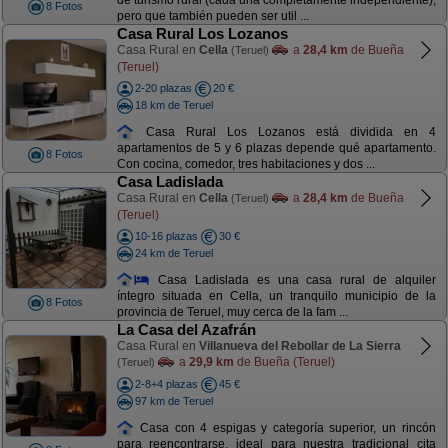
de turismo rural (cada una completamente independiente),
8 Fotos
pero que también pueden ser util ...
Casa Rural Los Lozanos
Casa Rural en
Cella
a
28,4 km
de Bueña
(Teruel)
(Teruel)
2-20 plazas
20 €
18 km de Teruel
Casa Rural Los Lozanos está dividida en 4
apartamentos de 5 y 6 plazas depende qué apartamento.
8 Fotos
Con cocina, comedor, tres habitaciones y dos ...
Casa Ladislada
Casa Rural en
Cella
a
28,4 km
de Bueña
(Teruel)
(Teruel)
10-16 plazas
30 €
24 km de Teruel
Casa Ladislada es una casa rural de alquiler
íntegro situada en Cella, un tranquilo municipio de la
8 Fotos
provincia de Teruel, muy cerca de la fam ...
La Casa del Azafrán
Casa Rural en
Villanueva del Rebollar de La Sierra
a
29,9 km
de Bueña (Teruel)
(Teruel)
2-8+4 plazas
45 €
97 km de Teruel
Casa con 4 espigas y categoría superior, un rincón
para reencontrarse, ideal para nuestra tradicional cita