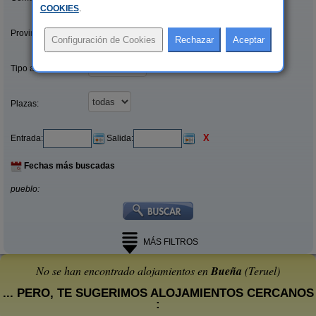
COOKIES
.
Provincias/Islas:
Tipo alquiler:
Plazas:
X
Entrada:
Salida:
Fechas más buscadas
pueblo:
MÁS FILTROS
No se han encontrado alojamientos en
Bueña
(Teruel)
... PERO, TE SUGERIMOS ALOJAMIENTOS CERCANOS
: