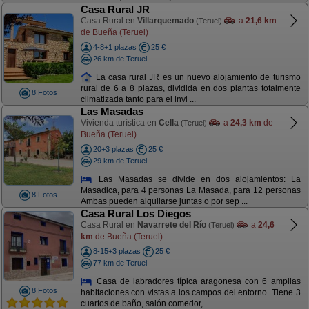
Casa Rural JR
Casa Rural en
Villarquemado
a
21,6 km
(Teruel)
de Bueña (Teruel)
4-8+1 plazas
25 €
26 km de Teruel
La casa rural JR es un nuevo alojamiento de turismo
rural de 6 a 8 plazas, dividida en dos plantas totalmente
8 Fotos
climatizada tanto para el invi ...
Las Masadas
Vivienda turística en
Cella
a
24,3 km
de
(Teruel)
Bueña (Teruel)
20+3 plazas
25 €
29 km de Teruel
Las Masadas se divide en dos alojamientos: La
Masadica, para 4 personas La Masada, para 12 personas
8 Fotos
Ambas pueden alquilarse juntas o por sep ...
Casa Rural Los Diegos
Casa Rural en
Navarrete del Río
a
24,6
(Teruel)
km
de Bueña (Teruel)
8-15+3 plazas
25 €
77 km de Teruel
Casa de labradores típica aragonesa con 6 amplias
8 Fotos
habitaciones con vistas a los campos del entorno. Tiene 3
cuartos de baño, salón comedor, ...