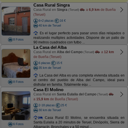
Casa Rural Singra
Casa Rural en
Singra
a
6,9 km
de Bueña
(Teruel)
(Teruel)
6+2 plazas
16 €
40 km de Teruel
Es el lugar perfecto para pasar unos días relajados o
realizando multiples actividades. Dispone de un patio de
8 Fotos
90 metros cuadrados con futbo ...
La Casa del Alba
Casa Rural en
Alba del Campo
a
12 km
(Teruel)
de Bueña (Teruel)
6 plazas
15 €
35 km de Teruel
La Casa del Alba es una completa vivienda situada en
el centro del pueblo de Alba del Campo, ideal para
8 Fotos
disfrutar en familia. Totalmente equ ...
Casa El Molino
Casa Rural en
Santa Eulalia del Campo
(Teruel)
a
15,9 km
de Bueña (Teruel)
2-18 plazas
25 €
30 km de Teruel
Casa Rural El Molino, se encuentra situada en
Santa Eulalia a 20 minutos de Teruel, Dinópolis, Sierra de
6 Fotos
Albarracín, Bronchales y a 50 minut ...