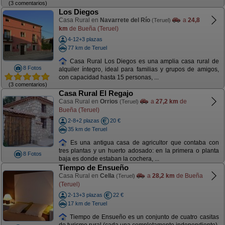
(3 comentarios)
Los Diegos
Casa Rural en
Navarrete del Río
a
24,8
(Teruel)
km
de Bueña (Teruel)
4-12+3 plazas
77 km de Teruel
Casa Rural Los Diegos es una amplia casa rural de
8 Fotos
alquiler íntegro, ideal para familias y grupos de amigos,
con capacidad hasta 15 personas, ...
(3 comentarios)
Casa Rural El Regajo
Casa Rural en
Orrios
a
27,2 km
de
(Teruel)
Bueña (Teruel)
2-8+2 plazas
20 €
35 km de Teruel
Es una antigua casa de agricultor que contaba con
tres plantas y un huerto adosado: en la primera o planta
8 Fotos
baja es donde estaban la cochera, ...
Tiempo de Ensueño
Casa Rural en
Cella
a
28,2 km
de Bueña
(Teruel)
(Teruel)
2-13+3 plazas
22 €
17 km de Teruel
Tiempo de Ensueño es un conjunto de cuatro casitas