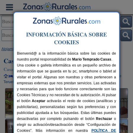
INFORMACIÓN BÁSICA SOBRE
COOKIES
Alojamientos
>
Aragón
>
Teruel
>
Gea de Albarracín
> Casa Josefina
Bienvenid@ a la información básica sobre las cookies de
Casa Josefina
nuestro portal responsabilidad de
Mario Temprado Casas
.
Una cookie o galleta informática es un pequeño archivo de
Casa Rural en Gea de Albarracín (Teruel)
información que se guarda en tu pc, smartphone o tablet al
Alquiler completo y por habitaciones
2-6+1 plazas
23 km de
visitar el portal. Algunas son nuestras y otras pertenecen a
Teruel
empresas externas que nos prestan servicios. Las activadas
y necesarias para que todo funcione correctamente son las
Cookies Técnicas y no necesitan de tu autorización. Al pulsar
el botón
Aceptar
activarás el resto de cookies (analíticas y
publicitarias), personalizadas según tus preferencias y con
publicidad ajustada a tus búsquedas. Estas últimas puedes
desactivarlas por completo pulsando el botón
Rechazar
o
elegir su activación/desactivación desde “Configuración de
Cookies”. Más información en nuestra
POLÍTICA DE