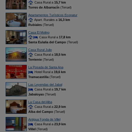
Casa Rural a
15,7 km
Torres de Albarracín
(Teruel)
Apartamentos Turísticos Econatur
Apart. Rurales a
16,3 km
Rubiales
(Teruel)
Casa El Molino
Casa Rural a
17,8 km
Santa Eulalia del Campo
(Teruel)
Casa Rural Julio
Casa Rural a
18,5 km
Terriente
(Teruel)
La Posada de Santa Ana
Hotel Rural a
19,6 km
Tramacastilla
(Teruel)
Las Leyendas del Jabal
Casa Rural a
19,7 km
Jabaloyas
(Teruel)
La Casa del Alba
Casa Rural a
22,9 km
Alba del Campo
(Teruel)
Antigua Fonda de Villel
Casa Rural a
23,9 km
Villel
(Teruel)