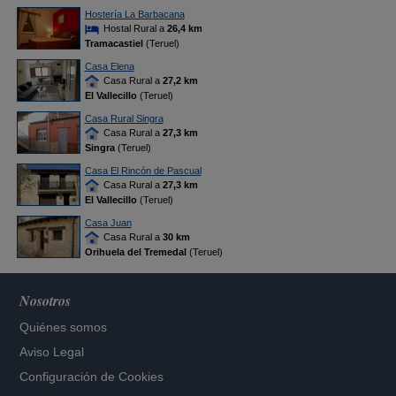
Hostería La Barbacana
Hostal Rural a
26,4 km
Tramacastiel
(Teruel)
Casa Elena
Casa Rural a
27,2 km
El Vallecillo
(Teruel)
Casa Rural Singra
Casa Rural a
27,3 km
Singra
(Teruel)
Casa El Rincón de Pascual
Casa Rural a
27,3 km
El Vallecillo
(Teruel)
Casa Juan
Casa Rural a
30 km
Orihuela del Tremedal
(Teruel)
Nosotros
Quiénes somos
Aviso Legal
Configuración de Cookies