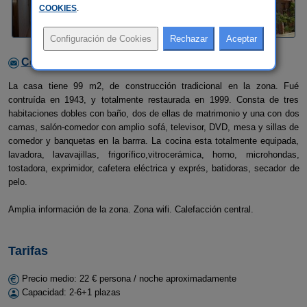
COOKIES
.
Contactar con el alojamiento
La casa tiene 99 m2, de construcción tradicional en la zona. Fué
contruída en 1943, y totalmente restaurada en 1999. Consta de tres
habitaciones dobles con baño, dos de ellas de matrimonio y una con dos
camas, salón-comedor con amplio sofá, televisor, DVD, mesa y sillas de
comedor y banquetas en la barrra. La cocina esta totalmente equipada,
lavadora, lavavajillas, frigorífico,vitrocerámica, horno, microhondas,
tostadora, exprimidor, cafetera eléctrica y exprés, batidoras, secador de
pelo.
Amplia información de la zona. Zona wifi. Calefacción central.
Tarifas
Precio medio: 22 € persona / noche aproximadamente
Capacidad: 2-6+1 plazas