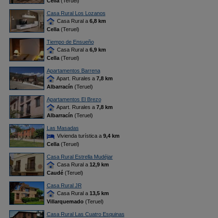
Cella
(Teruel)
Casa Rural Los Lozanos
Casa Rural a
6,8 km
Cella
(Teruel)
Tiempo de Ensueño
Casa Rural a
6,9 km
Cella
(Teruel)
Apartamentos Barrena
Apart. Rurales a
7,8 km
Albarracín
(Teruel)
Apartamentos El Brezo
Apart. Rurales a
7,8 km
Albarracín
(Teruel)
Las Masadas
Vivienda turística a
9,4 km
Cella
(Teruel)
Casa Rural Estrella Mudéjar
Casa Rural a
12,9 km
Caudé
(Teruel)
Casa Rural JR
Casa Rural a
13,5 km
Villarquemado
(Teruel)
Casa Rural Las Cuatro Esquinas