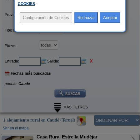
COOKIES
.
Provincias/Islas:
Tipo alquiler:
Plazas:
X
Entrada:
Salida:
Fechas más buscadas
pueblo:
Caudé
MÁS FILTROS
1 alojamiento rural en Caudé (Teruel)
Ver en el mapa
Casa Rural Estrella Mudéjar