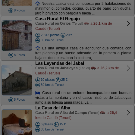
Nuestra casica está compuesta por 2 habitaciones de
matrimonio, comedor, cocina, cuarto de baño con ducha,
8 Fotos
jardín privado con pérgola y mesa ...
Casa Rural El Regajo
Casa Rural en
Orrios
a
26,1 km
de
(Teruel)
Caudé (Teruel)
2-8+2 plazas
20 €
35 km de Teruel
Es una antigua casa de agricultor que contaba con
tres plantas y un huerto adosado: en la primera o planta
8 Fotos
baja es donde estaban la cochera, ...
Las Leyendas del Jabal
Casa Rural en
Jabaloyas
a
26,2 km
de
(Teruel)
Caudé (Teruel)
10 plazas
25 €
39 km de Teruel
Casa rural en un entorno incomparable con buenas
vistas a la montaña y en el casco histórico de Jabaloyas
8 Fotos
junto a su Iglesia amurallada. La ...
La Casa del Alba
Casa Rural en
Alba del Campo
a
26,4
(Teruel)
km
de Caudé (Teruel)
6 plazas
15 €
35 km de Teruel