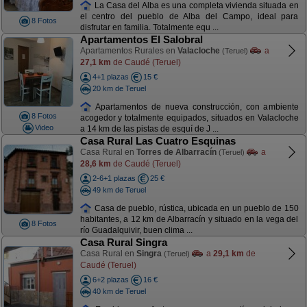
La Casa del Alba es una completa vivienda situada en
el centro del pueblo de Alba del Campo, ideal para
8 Fotos
disfrutar en familia. Totalmente equ ...
Apartamentos El Salobral
Apartamentos Rurales en
Valacloche
a
(Teruel)
27,1 km
de Caudé (Teruel)
4+1 plazas
15 €
20 km de Teruel
Apartamentos de nueva construcción, con ambiente
8 Fotos
acogedor y totalmente equipados, situados en Valacloche
Video
a 14 km de las pistas de esquí de J ...
Casa Rural Las Cuatro Esquinas
Casa Rural en
Torres de Albarracín
a
(Teruel)
28,6 km
de Caudé (Teruel)
2-6+1 plazas
25 €
49 km de Teruel
Casa de pueblo, rústica, ubicada en un pueblo de 150
habitantes, a 12 km de Albarracín y situado en la vega del
8 Fotos
río Guadalquivir, buen clima ...
Casa Rural Singra
Casa Rural en
Singra
a
29,1 km
de
(Teruel)
Caudé (Teruel)
6+2 plazas
16 €
40 km de Teruel