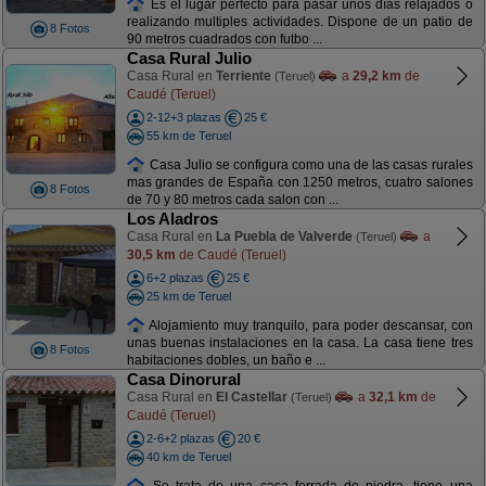
Es el lugar perfecto para pasar unos días relajados o
realizando multiples actividades. Dispone de un patio de
8 Fotos
90 metros cuadrados con futbo ...
Casa Rural Julio
Casa Rural en
Terriente
a
29,2 km
de
(Teruel)
Caudé (Teruel)
2-12+3 plazas
25 €
55 km de Teruel
Casa Julio se configura como una de las casas rurales
mas grandes de España con 1250 metros, cuatro salones
8 Fotos
de 70 y 80 metros cada salon con ...
Los Aladros
Casa Rural en
La Puebla de Valverde
a
(Teruel)
30,5 km
de Caudé (Teruel)
6+2 plazas
25 €
25 km de Teruel
Alojamiento muy tranquilo, para poder descansar, con
unas buenas instalaciones en la casa. La casa tiene tres
8 Fotos
habitaciones dobles, un baño e ...
Casa Dinorural
Casa Rural en
El Castellar
a
32,1 km
de
(Teruel)
Caudé (Teruel)
2-6+2 plazas
20 €
40 km de Teruel
Se trata de una casa forrada de piedra, tiene una