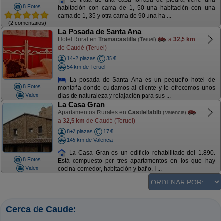
8 Fotos
habitación con cama de 1, 50 una habitación con una
cama de 1, 35 y otra cama de 90 una ha ...
(2 comentarios)
La Posada de Santa Ana
Hotel Rural en
Tramacastilla
a
32,5 km
(Teruel)
de Caudé (Teruel)
14+2 plazas
35 €
54 km de Teruel
La posada de Santa Ana es un pequeño hotel de
8 Fotos
montaña donde cuidamos al cliente y le ofrecemos unos
Video
días de naturaleza y relajación para sus ...
La Casa Gran
Apartamentos Rurales en
Castielfabib
(Valencia)
a
32,5 km
de Caudé (Teruel)
8+2 plazas
17 €
145 km de Valencia
La Casa Gran es un edificio rehabilitado del 1.890.
8 Fotos
Está compuesto por tres apartamentos en los que hay
Video
cocina-comedor, habitación y baño. I ...
Cerca de Caude: