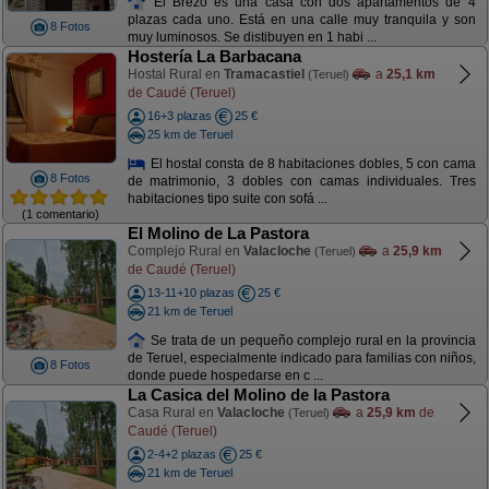
El Brezo es una casa con dos apartamentos de 4
plazas cada uno. Está en una calle muy tranquila y son
8 Fotos
muy luminosos. Se distibuyen en 1 habi ...
Hostería La Barbacana
Hostal Rural en
Tramacastiel
a
25,1 km
(Teruel)
de Caudé (Teruel)
16+3 plazas
25 €
25 km de Teruel
El hostal consta de 8 habitaciones dobles, 5 con cama
8 Fotos
de matrimonio, 3 dobles con camas individuales. Tres
habitaciones tipo suite con sofá ...
(1 comentario)
El Molino de La Pastora
Complejo Rural en
Valacloche
a
25,9 km
(Teruel)
de Caudé (Teruel)
13-11+10 plazas
25 €
21 km de Teruel
Se trata de un pequeño complejo rural en la provincia
de Teruel, especialmente indicado para familias con niños,
8 Fotos
donde puede hospedarse en c ...
La Casica del Molino de la Pastora
Casa Rural en
Valacloche
a
25,9 km
de
(Teruel)
Caudé (Teruel)
2-4+2 plazas
25 €
21 km de Teruel