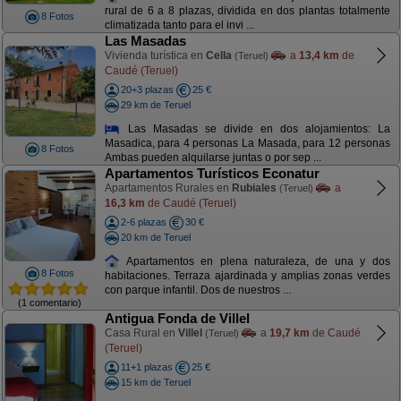
rural de 6 a 8 plazas, dividida en dos plantas totalmente
8 Fotos
climatizada tanto para el invi ...
Las Masadas
Vivienda turística en
Cella
a
13,4 km
de
(Teruel)
Caudé (Teruel)
20+3 plazas
25 €
29 km de Teruel
Las Masadas se divide en dos alojamientos: La
Masadica, para 4 personas La Masada, para 12 personas
8 Fotos
Ambas pueden alquilarse juntas o por sep ...
Apartamentos Turísticos Econatur
Apartamentos Rurales en
Rubiales
a
(Teruel)
16,3 km
de Caudé (Teruel)
2-6 plazas
30 €
20 km de Teruel
Apartamentos en plena naturaleza, de una y dos
8 Fotos
habitaciones. Terraza ajardinada y amplias zonas verdes
con parque infantil. Dos de nuestros ...
(1 comentario)
Antigua Fonda de Villel
Casa Rural en
Villel
a
19,7 km
de Caudé
(Teruel)
(Teruel)
11+1 plazas
25 €
15 km de Teruel