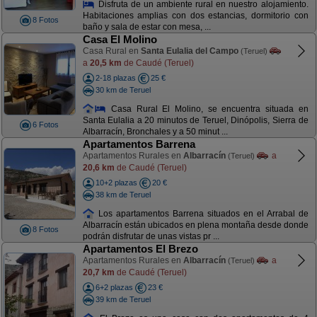
Disfruta de un ambiente rural en nuestro alojamiento.
Habitaciones amplias con dos estancias, dormitorio con
8 Fotos
baño y sala de estar con mesa, ...
Casa El Molino
Casa Rural en
Santa Eulalia del Campo
(Teruel)
a
20,5 km
de Caudé (Teruel)
2-18 plazas
25 €
30 km de Teruel
Casa Rural El Molino, se encuentra situada en
Santa Eulalia a 20 minutos de Teruel, Dinópolis, Sierra de
6 Fotos
Albarracín, Bronchales y a 50 minut ...
Apartamentos Barrena
Apartamentos Rurales en
Albarracín
a
(Teruel)
20,6 km
de Caudé (Teruel)
10+2 plazas
20 €
38 km de Teruel
Los apartamentos Barrena situados en el Arrabal de
Albarracín están ubicados en plena montaña desde donde
8 Fotos
podrán disfrutar de unas vistas pr ...
Apartamentos El Brezo
Apartamentos Rurales en
Albarracín
a
(Teruel)
20,7 km
de Caudé (Teruel)
6+2 plazas
23 €
39 km de Teruel