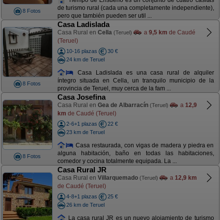
de turismo rural (cada una completamente independiente),
8 Fotos
pero que también pueden ser util ...
Casa Ladislada
Casa Rural en
Cella
a
9,5 km
de Caudé
(Teruel)
(Teruel)
10-16 plazas
30 €
24 km de Teruel
Casa Ladislada es una casa rural de alquiler
íntegro situada en Cella, un tranquilo municipio de la
8 Fotos
provincia de Teruel, muy cerca de la fam ...
Casa Josefina
Casa Rural en
Gea de Albarracín
a
12,9
(Teruel)
km
de Caudé (Teruel)
2-6+1 plazas
22 €
23 km de Teruel
Casa restaurada, con vigas de madera y piedra en
alguna habitación, baño en todas las habitaciones,
8 Fotos
comedor y cocina totalmente equipada. La ...
Casa Rural JR
Casa Rural en
Villarquemado
a
12,9 km
(Teruel)
de Caudé (Teruel)
4-8+1 plazas
25 €
26 km de Teruel
La casa rural JR es un nuevo alojamiento de turismo