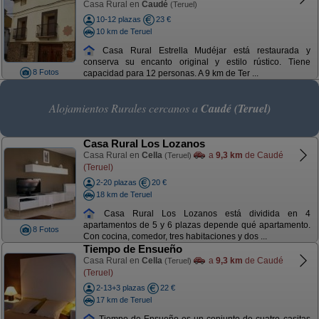
Casa Rural en
Caudé
(Teruel)
10-12 plazas
23 €
10 km de Teruel
Casa Rural Estrella Mudéjar está restaurada y
conserva su encanto original y estilo rústico. Tiene
8 Fotos
capacidad para 12 personas. A 9 km de Ter ...
Alojamientos Rurales cercanos a
Caudé (Teruel)
Casa Rural Los Lozanos
Casa Rural en
Cella
a
9,3 km
de Caudé
(Teruel)
(Teruel)
2-20 plazas
20 €
18 km de Teruel
Casa Rural Los Lozanos está dividida en 4
apartamentos de 5 y 6 plazas depende qué apartamento.
8 Fotos
Con cocina, comedor, tres habitaciones y dos ...
Tiempo de Ensueño
Casa Rural en
Cella
a
9,3 km
de Caudé
(Teruel)
(Teruel)
2-13+3 plazas
22 €
17 km de Teruel
Tiempo de Ensueño es un conjunto de cuatro casitas