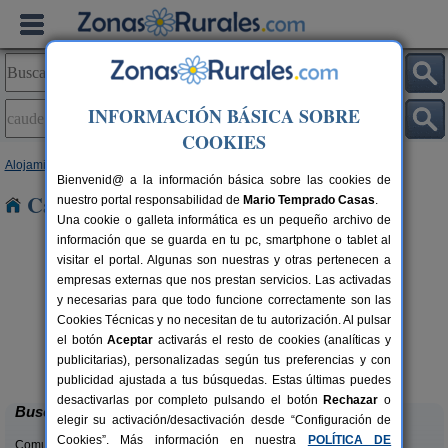
INFORMACIÓN BÁSICA SOBRE
COOKIES
Alojamientos
>
Aragón
>
Teruel
> Caudé
Bienvenid@ a la información básica sobre las cookies de
Casas Rurales en Caudé
nuestro portal responsabilidad de
Mario Temprado Casas
.
Una cookie o galleta informática es un pequeño archivo de
información que se guarda en tu pc, smartphone o tablet al
visitar el portal. Algunas son nuestras y otras pertenecen a
empresas externas que nos prestan servicios. Las activadas
y necesarias para que todo funcione correctamente son las
Cookies Técnicas y no necesitan de tu autorización. Al pulsar
el botón
Aceptar
activarás el resto de cookies (analíticas y
Fonda Josefina
rs.
10 pers.
publicitarias), personalizadas según tus preferencias y con
 €
18 €
Villarluengo (Teruel)
desde
publicidad ajustada a tus búsquedas. Estas últimas puedes
desactivarlas por completo pulsando el botón
Rechazar
o
Buscar
elegir su activación/desactivación desde “Configuración de
Cookies”. Más información en nuestra
POLÍTICA DE
Comunidades: