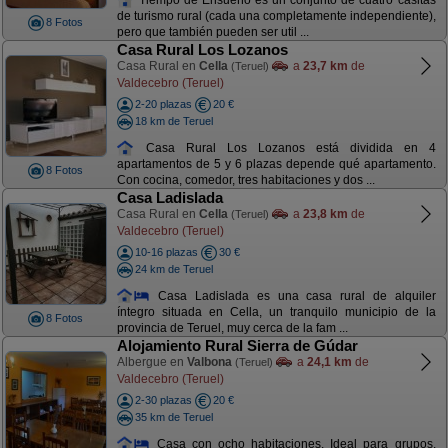
de turismo rural (cada una completamente independiente),
8 Fotos
pero que también pueden ser util ...
Casa Rural Los Lozanos
Casa Rural en
Cella
a
23,7 km
de
(Teruel)
Valdecebro (Teruel)
2-20 plazas
20 €
18 km de Teruel
Casa Rural Los Lozanos está dividida en 4
apartamentos de 5 y 6 plazas depende qué apartamento.
8 Fotos
Con cocina, comedor, tres habitaciones y dos ...
Casa Ladislada
Casa Rural en
Cella
a
23,8 km
de
(Teruel)
Valdecebro (Teruel)
10-16 plazas
30 €
24 km de Teruel
Casa Ladislada es una casa rural de alquiler
íntegro situada en Cella, un tranquilo municipio de la
8 Fotos
provincia de Teruel, muy cerca de la fam ...
Alojamiento Rural Sierra de Gúdar
Albergue en
Valbona
a
24,1 km
de
(Teruel)
Valdecebro (Teruel)
2-30 plazas
20 €
35 km de Teruel
Casa con ocho habitaciones. Ideal para grupos.