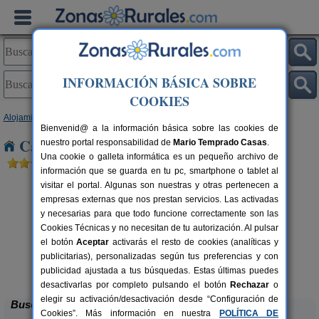
INFORMACIÓN BÁSICA SOBRE
COOKIES
Alojamientos
>
Aragón
>
Teruel
> Valdecebro
Bienvenid@ a la información básica sobre las cookies de
Casas Rurales cerca de Valdecebro
nuestro portal responsabilidad de
Mario Temprado Casas
.
Una cookie o galleta informática es un pequeño archivo de
información que se guarda en tu pc, smartphone o tablet al
visitar el portal. Algunas son nuestras y otras pertenecen a
empresas externas que nos prestan servicios. Las activadas
y necesarias para que todo funcione correctamente son las
Cookies Técnicas y no necesitan de tu autorización. Al pulsar
el botón
Aceptar
activarás el resto de cookies (analíticas y
publicitarias), personalizadas según tus preferencias y con
Fonda Josefina
rs.
10 pers.
 €
18 €
publicidad ajustada a tus búsquedas. Estas últimas puedes
Villarluengo (Teruel)
desde
desactivarlas por completo pulsando el botón
Rechazar
o
elegir su activación/desactivación desde “Configuración de
Buscar
Cookies”. Más información en nuestra
POLÍTICA DE