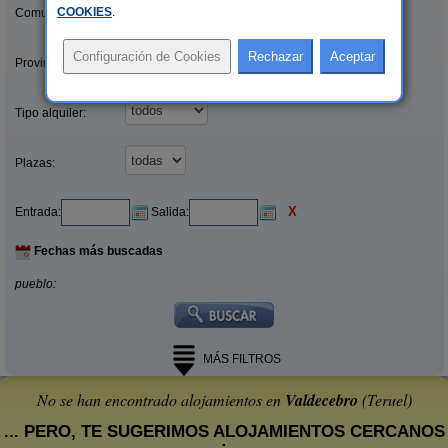
COOKIES
.
Comunidades:
Provincias/Islas:
Tipo alquiler:
Plazas:
X
Entrada:
Salida:
Fechas más buscadas
pueblo:
MÁS FILTROS
No se han encontrado alojamientos en
Valdecebro
(Teruel)
... PERO, TE SUGERIMOS ALOJAMIENTOS CERCANOS
: