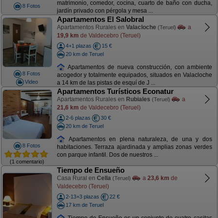
matrimonio, comedor, cocina, cuarto de baño con ducha,
8 Fotos
jardín privado con pérgola y mesa ...
Apartamentos El Salobral
Apartamentos Rurales en
Valacloche
a
(Teruel)
19,9 km
de Valdecebro (Teruel)
4+1 plazas
15 €
20 km de Teruel
Apartamentos de nueva construcción, con ambiente
8 Fotos
acogedor y totalmente equipados, situados en Valacloche
Video
a 14 km de las pistas de esquí de J ...
Apartamentos Turísticos Econatur
Apartamentos Rurales en
Rubiales
a
(Teruel)
21,6 km
de Valdecebro (Teruel)
2-6 plazas
30 €
20 km de Teruel
Apartamentos en plena naturaleza, de una y dos
8 Fotos
habitaciones. Terraza ajardinada y amplias zonas verdes
con parque infantil. Dos de nuestros ...
(1 comentario)
Tiempo de Ensueño
Casa Rural en
Cella
a
23,6 km
de
(Teruel)
Valdecebro (Teruel)
2-13+3 plazas
22 €
17 km de Teruel
Tiempo de Ensueño es un conjunto de cuatro casitas