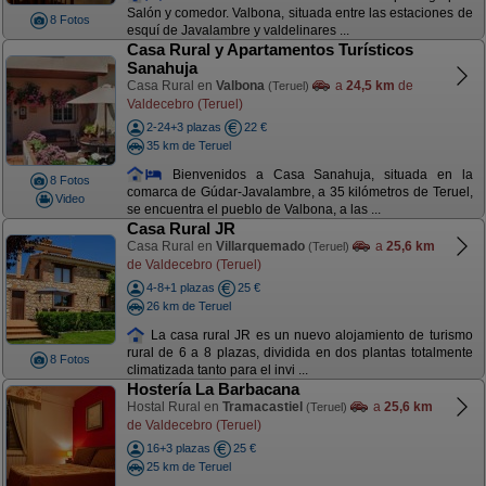
Salón y comedor. Valbona, situada entre las estaciones de
8 Fotos
esquí de Javalambre y valdelinares ...
Casa Rural y Apartamentos Turísticos
Sanahuja
Casa Rural en
Valbona
a
24,5 km
de
(Teruel)
Valdecebro (Teruel)
2-24+3 plazas
22 €
35 km de Teruel
Bienvenidos a Casa Sanahuja, situada en la
8 Fotos
comarca de Gúdar-Javalambre, a 35 kilómetros de Teruel,
Video
se encuentra el pueblo de Valbona, a las ...
Casa Rural JR
Casa Rural en
Villarquemado
a
25,6 km
(Teruel)
de Valdecebro (Teruel)
4-8+1 plazas
25 €
26 km de Teruel
La casa rural JR es un nuevo alojamiento de turismo
rural de 6 a 8 plazas, dividida en dos plantas totalmente
8 Fotos
climatizada tanto para el invi ...
Hostería La Barbacana
Hostal Rural en
Tramacastiel
a
25,6 km
(Teruel)
de Valdecebro (Teruel)
16+3 plazas
25 €
25 km de Teruel