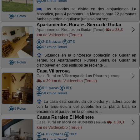
29 km de Teruel
Las Masadas se divide en dos alojamientos: La
Masadica, para 4 personas La Masada, para 12 personas
8 Fotos
Ambas pueden alquilarse juntas o por sep ...
Apartamentos Rurales Sierra de Gudar
Apartamentos Rurales en
Gudar
a
28,3
(Teruel)
km
de Valdecebro (Teruel)
2-118 plazas
37 €
57 km de Teruel
Situados en la pintoresca población de Gudar en
Teruel, los Apartamentos Rurales Sierra de Gudar se
8 Fotos
distribuyen en dos edificios de reciente ...
Casa Villarroya
Casa Rural en
Villarroya de Los Pinares
(Teruel)
a
29 km
de Valdecebro (Teruel)
5+1 plazas
15 €
50 km de Teruel
La casa está construida de piedra y madera acorde
con la arquitectura del pueblo. En la planta baja se
8 Fotos
encuentra el garaje. En la primera te ...
Casas Rurales El Molinete
Casa Rural en
Mora de Rubielos
a
30,3
(Teruel)
km
de Valdecebro (Teruel)
4-11+2 plazas
30 €
49 km de Teruel