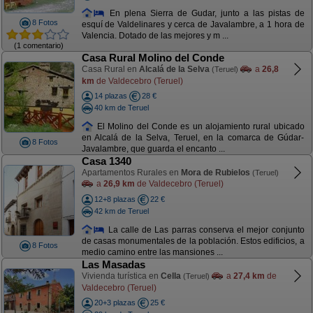
En plena Sierra de Gudar, junto a las pistas de
8 Fotos
esquí de Valdelinares y cerca de Javalambre, a 1 hora de
Valencia. Dotado de las mejores y m ...
(1 comentario)
Casa Rural Molino del Conde
Casa Rural en
Alcalá de la Selva
a
26,8
(Teruel)
km
de Valdecebro (Teruel)
14 plazas
28 €
40 km de Teruel
El Molino del Conde es un alojamiento rural ubicado
en Alcalá de la Selva, Teruel, en la comarca de Gúdar-
8 Fotos
Javalambre, que guarda el encanto ...
Casa 1340
Apartamentos Rurales en
Mora de Rubielos
(Teruel)
a
26,9 km
de Valdecebro (Teruel)
12+8 plazas
22 €
42 km de Teruel
La calle de Las parras conserva el mejor conjunto
de casas monumentales de la población. Estos edificios, a
8 Fotos
medio camino entre las mansiones ...
Las Masadas
Vivienda turística en
Cella
a
27,4 km
de
(Teruel)
Valdecebro (Teruel)
20+3 plazas
25 €