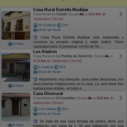
Casa Rural Estrella Mudéjar
Casa Rural en
Caudé
a
14,4 km
de
(Teruel)
Valdecebro (Teruel)
10-12 plazas
23 €
10 km de Teruel
Casa Rural Estrella Mudéjar está restaurada y
conserva su encanto original y estilo rústico. Tiene
8 Fotos
capacidad para 12 personas. A 9 km de Ter ...
Los Aladros
Casa Rural en
La Puebla de Valverde
a
(Teruel)
17,5 km
de Valdecebro (Teruel)
6+2 plazas
25 €
25 km de Teruel
Alojamiento muy tranquilo, para poder descansar, con
unas buenas instalaciones en la casa. La casa tiene tres
8 Fotos
habitaciones dobles, un baño e ...
Casa Dinorural
Casa Rural en
El Castellar
a
18,6 km
de
(Teruel)
Valdecebro (Teruel)
2-6+2 plazas
20 €
40 km de Teruel
Se trata de una casa forrada de piedra, tiene una
8 Fotos
habitación con cama de 1, 50 una habitación con una