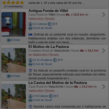
cama de 1, 35 y otra cama de 90 una ha ...
(2 comentarios)
Antigua Fonda de Villel
Casa Rural en
Villel
a
18,8 km
de
(Teruel)
Valdecebro (Teruel)
11+1 plazas
25 €
15 km de Teruel
Disfruta de un ambiente rural en nuestro alojamiento.
Habitaciones amplias con dos estancias, dormitorio con
8 Fotos
baño y sala de estar con mesa, ...
El Molino de La Pastora
Complejo Rural en
Valacloche
a
19,2 km
(Teruel)
de Valdecebro (Teruel)
13-11+10 plazas
25 €
21 km de Teruel
Se trata de un pequeño complejo rural en la provincia
de Teruel, especialmente indicado para familias con niños,
8 Fotos
donde puede hospedarse en c ...
La Casica del Molino de la Pastora
Casa Rural en
Valacloche
a
19,2 km
de
(Teruel)
Valdecebro (Teruel)
2-4+2 plazas
25 €
21 km de Teruel
Nuestra casica está compuesta por 2 habitaciones de