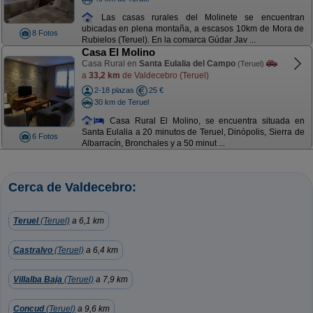
Las casas rurales del Molinete se encuentran
ubicadas en plena montaña, a escasos 10km de Mora de
8 Fotos
Rubielos (Teruel). En la comarca Gúdar Jav ...
Casa El Molino
Casa Rural en
Santa Eulalia del Campo
(Teruel)
a
33,2 km
de Valdecebro (Teruel)
2-18 plazas
25 €
30 km de Teruel
Casa Rural El Molino, se encuentra situada en
Santa Eulalia a 20 minutos de Teruel, Dinópolis, Sierra de
6 Fotos
Albarracín, Bronchales y a 50 minut ...
Cerca de Valdecebro:
Teruel
(Teruel)
a 6,1 km
Castralvo
(Teruel)
a 6,4 km
Villalba Baja
(Teruel)
a 7,9 km
Concud
(Teruel)
a 9,6 km