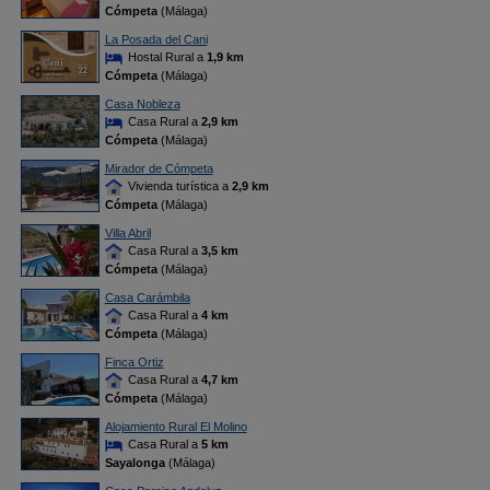
Cómpeta
(Málaga)
La Posada del Cani
Hostal Rural a
1,9 km
Cómpeta
(Málaga)
Casa Nobleza
Casa Rural a
2,9 km
Cómpeta
(Málaga)
Mirador de Cómpeta
Vivienda turística a
2,9 km
Cómpeta
(Málaga)
Villa Abril
Casa Rural a
3,5 km
Cómpeta
(Málaga)
Casa Carámbila
Casa Rural a
4 km
Cómpeta
(Málaga)
Finca Ortiz
Casa Rural a
4,7 km
Cómpeta
(Málaga)
Alojamiento Rural El Molino
Casa Rural a
5 km
Sayalonga
(Málaga)