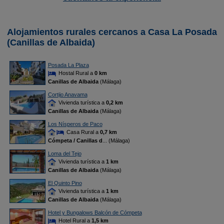
Alojamientos rurales cercanos a Casa La Posada
(Canillas de Albaida)
Posada La Plaza
Hostal Rural a
0 km
Canillas de Albaida
(Málaga)
Cortijo Anavama
Vivienda turística a
0,2 km
Canillas de Albaida
(Málaga)
Los Nísperos de Paco
Casa Rural a
0,7 km
Cómpeta / Canillas d
... (Málaga)
Loma del Tejo
Vivienda turística a
1 km
Canillas de Albaida
(Málaga)
El Quinto Pino
Vivienda turística a
1 km
Canillas de Albaida
(Málaga)
Hotel y Bungalows Balcón de Cómpeta
Hotel Rural a
1,5 km