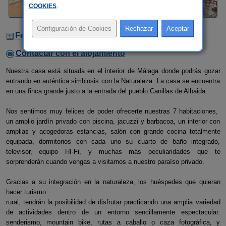
COOKIES
.
Fechas Libres
Contactar con el alojamiento
Nuestra casa está situada en el interior de Málaga donde podrás gozar
entrando en auténtica simbiosis con la Naturaleza. La casa se encuentra
en una finca grande justo a la entrada del pueblo Canillas de Albaida.
Nos sentimos muy felices de poder ofrecerte nuestras 7 habitaciones,
un amplio jardín privado con piscina, jacuzzi y barbacoa, un interior con
amplias y acogedoras estancias, salón con grande cocina totalmente
equipada, dormitorios con cada uno su cuarto de baño integrado,
televisor, equipo HI-Fi, y muchas más peculiaridades que te
sorprenderán cuando vengas a visitarnos a nuestro paraíso privado.
Gracias a su integración en la naturaleza, los huéspedes que quieran
hacer turismo
rural, tendrán la posibilidad de disfrutar practicando una amplia variedad
de actividades dentro de un entorno sencillamente espectacular:
senderismo, mountain bike, rutas a caballo o caza fotográfica, y