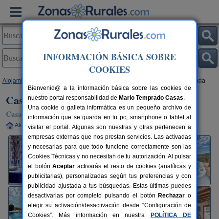
INFORMACIÓN BÁSICA SOBRE
COOKIES
Alojamientos
>
Andalucía
>
Málaga
>
Canillas de Albaida
> Casa La Posada
Bienvenid@ a la información básica sobre las cookies de
Casa La Posada
nuestro portal responsabilidad de
Mario Temprado Casas
.
Una cookie o galleta informática es un pequeño archivo de
Casa Rural en Canillas de Albaida (Málaga)
información que se guarda en tu pc, smartphone o tablet al
Alquiler completo
8-14 plazas
60 km de Málaga
visitar el portal. Algunas son nuestras y otras pertenecen a
empresas externas que nos prestan servicios. Las activadas
y necesarias para que todo funcione correctamente son las
Cookies Técnicas y no necesitan de tu autorización. Al pulsar
el botón
Aceptar
activarás el resto de cookies (analíticas y
publicitarias), personalizadas según tus preferencias y con
publicidad ajustada a tus búsquedas. Estas últimas puedes
desactivarlas por completo pulsando el botón
Rechazar
o
elegir su activación/desactivación desde “Configuración de
Cookies”. Más información en nuestra
POLÍTICA DE