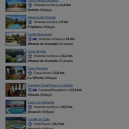
Casa Paraiso Andaluz
Vivienda turística a
6,4 km
Sedella
(Málaga)
Alquería del Duende
Vivienda turística a
9 km
Frigiliana
(Málaga)
Cortijo Buenavida
Vivienda turística a
10 km
Alhama de Granada
(Granada)
Casa de Inés
Vivienda turística a
13,2 km
Alhama de Granada
(Granada)
Casa Pimienta
Casa Rural a
13,8 km
La Viñuela
(Málaga)
Camping Rural Presa La Viñuela
Camping/Bungalows a
13,9 km
Viñuela
(Málaga)
Casa Los Naranjos
Vivienda turística a
14,5 km
Alcaucín
(Málaga)
Castillo de Zalia
Hotel Rural a
15,3 km
Alcaucín
(Málaga)