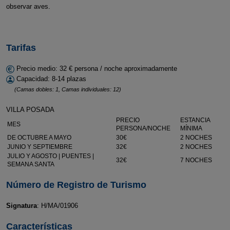
observar aves.
Tarifas
Precio medio: 32 € persona / noche aproximadamente
Capacidad: 8-14 plazas
(Camas dobles: 1, Camas individuales: 12)
VILLA POSADA
PRECIO
ESTANCIA
MES
PERSONA/NOCHE
MÍNIMA
DE OCTUBRE A MAYO
30€
2 NOCHES
JUNIO Y SEPTIEMBRE
32€
2 NOCHES
JULIO Y AGOSTO | PUENTES |
32€
7 NOCHES
SEMANA SANTA
Número de Registro de Turismo
Signatura
: H/MA/01906
Características