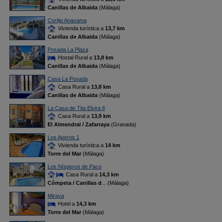
Canillas de Albaida
(Málaga)
Cortijo Anavama
Vivienda turística a
13,7 km
Canillas de Albaida
(Málaga)
Posada La Plaza
Hostal Rural a
13,8 km
Canillas de Albaida
(Málaga)
Casa La Posada
Casa Rural a
13,8 km
Canillas de Albaida
(Málaga)
La Casa de Tita Elvira 6
Casa Rural a
13,9 km
El Almendral / Zafarraya
(Granada)
Los Aperos 1
Vivienda turística a
14 km
Torre del Mar
(Málaga)
Los Nísperos de Paco
Casa Rural a
14,3 km
Cómpeta / Canillas d
... (Málaga)
Miraya
Hotel a
14,3 km
Torre del Mar
(Málaga)