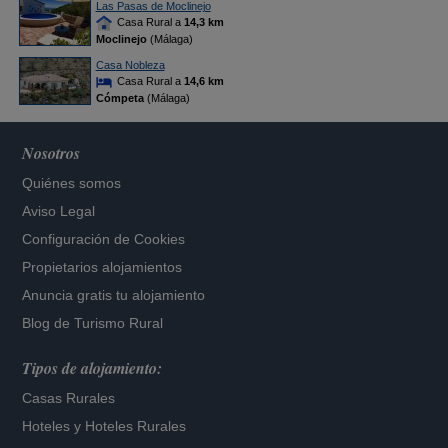
Las Pasas de Moclinejo
Casa Rural a
14,3 km
Moclinejo
(Málaga)
Casa Nobleza
Casa Rural a
14,6 km
Cómpeta
(Málaga)
Nosotros
Quiénes somos
Aviso Legal
Configuración de Cookies
Propietarios alojamientos
Anuncia gratis tu alojamiento
Blog de Turismo Rural
Tipos de alojamiento:
Casas Rurales
Hoteles
y
Hoteles Rurales