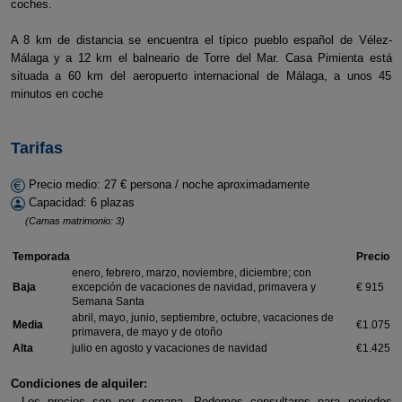
coches.
A 8 km de distancia se encuentra el típico pueblo español de Vélez-
Málaga y a 12 km el balneario de Torre del Mar. Casa Pimienta está
situada a 60 km del aeropuerto internacional de Málaga, a unos 45
minutos en coche
Tarifas
Precio medio: 27 € persona / noche aproximadamente
Capacidad: 6 plazas
(Camas matrimonio: 3)
Temporada
Precio
enero, febrero, marzo, noviembre, diciembre; con
Baja
excepción de vacaciones de navidad, primavera y
€ 915
Semana Santa
abril, mayo, junio, septiembre, octubre, vacaciones de
Media
€1.075
primavera, de mayo y de otoño
Alta
julio en agosto y vacaciones de navidad
€1.425
Condiciones de alquiler:
- Los precios son por semana. Podemos consultaros para periodos