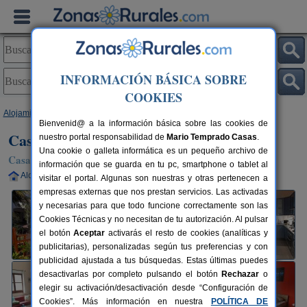
INFORMACIÓN BÁSICA SOBRE
COOKIES
Alojamientos
>
Andalucía
>
Málaga
>
La Viñuela
> Casa Pimienta
Bienvenid@ a la información básica sobre las cookies de
Casa Pimienta
nuestro portal responsabilidad de
Mario Temprado Casas
.
Una cookie o galleta informática es un pequeño archivo de
Casa Rural en La Viñuela (Málaga)
información que se guarda en tu pc, smartphone o tablet al
Alquiler completo
6 plazas
47 km de Málaga
visitar el portal. Algunas son nuestras y otras pertenecen a
empresas externas que nos prestan servicios. Las activadas
y necesarias para que todo funcione correctamente son las
Cookies Técnicas y no necesitan de tu autorización. Al pulsar
el botón
Aceptar
activarás el resto de cookies (analíticas y
publicitarias), personalizadas según tus preferencias y con
publicidad ajustada a tus búsquedas. Estas últimas puedes
desactivarlas por completo pulsando el botón
Rechazar
o
elegir su activación/desactivación desde “Configuración de
Cookies”. Más información en nuestra
POLÍTICA DE