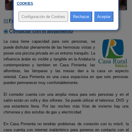
COOKIES
.
Fechas Libres
Contactar con el alojamiento
La casa tiene capacidad para seis personas, se
puede disfrutar plenamente de las hermosas vistas y
posee una piscina privada en un entorno tranquilo. La
influencia árabe es visible y tangible en la Andalucía
contemporáneo y tambien en Casa Pimienta. las
alfombras, las lámparas y las mesas dan a la casa un aspecto
oriental. Casa Pimienta es una casa espaciosa en que seis personas
pueden permanecer muy comfortablemente.
El comedor cuenta con una amplia mesa para seis personas y en el
salón están un sofá y dos sillones. Se puede utilizar el televisor, DVD y
una estanteria llena. Por las noches más frías de invierno hay una
chimenea y dos estufas de gas y electricidad.
En Casa Pimienta no tendrás problemas de conexión con tu móvil; la
casa cuenta con internet inalámbrico para ponerse en contacto con el