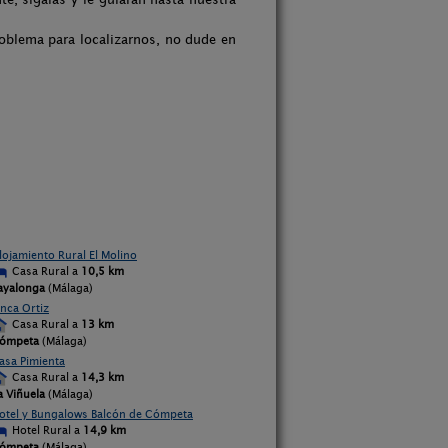
roblema para localizarnos, no dude en
lojamiento Rural El Molino
Casa Rural a
10,5 km
ayalonga
(Málaga)
inca Ortiz
Casa Rural a
13 km
ómpeta
(Málaga)
asa Pimienta
Casa Rural a
14,3 km
a Viñuela
(Málaga)
otel y Bungalows Balcón de Cómpeta
Hotel Rural a
14,9 km
ómpeta
(Málaga)