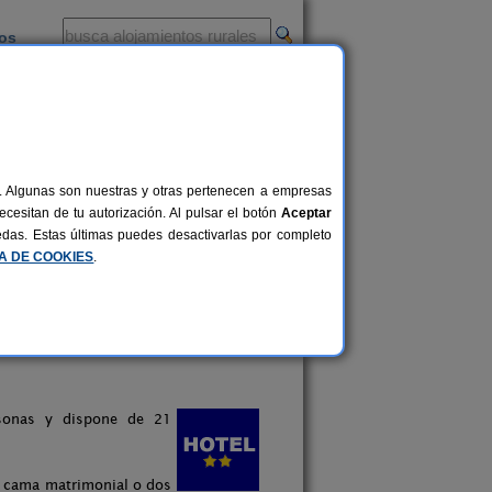
ios
-
al. Algunas son nuestras y otras pertenecen a empresas
cesitan de tu autorización. Al pulsar el botón
Aceptar
uedas. Estas últimas puedes desactivarlas por completo
CA DE COOKIES
.
rsonas y dispone de 21
: cama matrimonial o dos