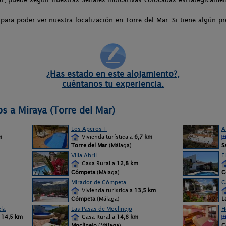
 para poder ver nuestra localización en Torre del Mar. Si tiene algún p
¿Has estado en este alojamiento?,
cuéntanos tu experiencia.
s a Miraya (Torre del Mar)
Los Aperos 1
A
m
Vivienda turística a
6,7 km
Torre del Mar
(Málaga)
S
Villa Abril
F
Casa Rural a
12,8 km
Cómpeta
(Málaga)
C
Mirador de Cómpeta
C
Vivienda turística a
13,5 km
Cómpeta
(Málaga)
L
la
Las Pasas de Moclinejo
H
a
14,5 km
Casa Rural a
14,8 km
Moclinejo
(Málaga)
C