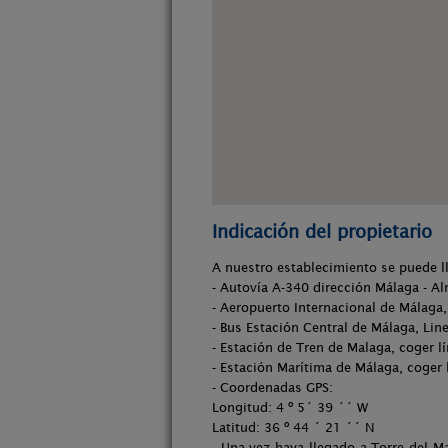
Indicación del propietario
A nuestro establecimiento se puede l
- Autovía A-340 dirección Málaga - Al
- Aeropuerto Internacional de Málaga,
- Bus Estación Central de Málaga, Line
- Estación de Tren de Malaga, coger l
- Estación Marítima de Málaga, coger
- Coordenadas GPS:
Longitud: 4 º 5´ 39 ´´ W
Latitud: 36 º 44 ´ 21 ´´ N
- Una vez haya llegado a Torre del M