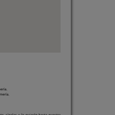
ería.
mería.
e, sígalas y le guiarán hasta nuestra