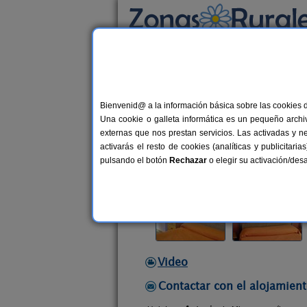
Busca por alojamiento
Alojamientos
>
Andalucía
>
Málaga
>
Torre 
Bienvenid@ a la información básica sobre las cookies 
Miraya
Una cookie o galleta informática es un pequeño archiv
Hotel en Torre del Mar (Málaga)
externas que nos prestan servicios. Las activadas y n
activarás el resto de cookies (analíticas y publicita
Alquiler por habitaciones
2-20+4 
pulsando el botón
Rechazar
o elegir su activación/de
Video
Contactar con el alojamient