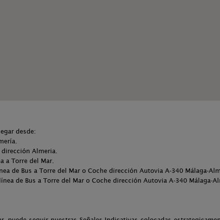
legar desde:
mería.
 dirección Almeria.
a a Torre del Mar.
ínea de Bus a Torre del Mar o Coche dirección Autovia A-340 Málaga-Alm
 línea de Bus a Torre del Mar o Coche dirección Autovia A-340 Málaga-Al
ar, puede seguir nuestras Señales Indicativas colocadas estrategicament