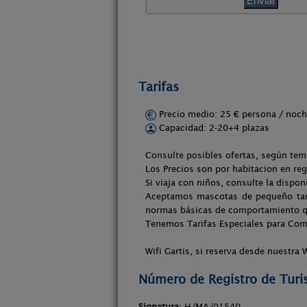
Tarifas
Precio medio: 25 € persona / no
Capacidad: 2-20+4 plazas
Consulte posibles ofertas, según tem
Los Precios son por habitacion en re
Si viaja con niños, consulte la dispo
Aceptamos mascotas de pequeño tama
normas básicas de comportamiento que
Tenemos Tarifas Especiales para Com
Wifi Gartis, si reserva desde nuestra
Número de Registro de Tur
Signatura
: H/MA/01540