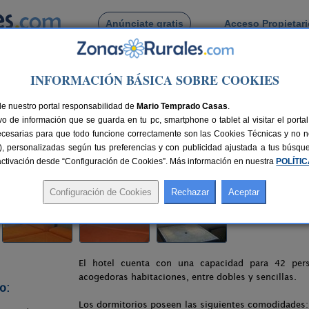
Anúnciate gratis
Acceso Propietar
Busca por pueblo
INFORMACIÓN BÁSICA SOBRE COOKIES
del Mar
> Miraya
de nuestro portal responsabilidad de
Mario Temprado Casas
.
o de información que se guarda en tu pc, smartphone o tablet al visitar el port
ecesarias para que todo funcione correctamente son las Cookies Técnicas y no ne
rias), personalizadas según tus preferencias y con publicidad ajustada a tus búsq
plazas
30 km de Málaga
Compartir:
sactivación desde “Configuración de Cookies”. Más información en nuestra
POLÍTI
El hotel cuenta con una capacidad para 42 pe
acogedoras habitaciones, entre dobles y sencillas.
o:
Los dormitorios poseen las siguientes comodidades