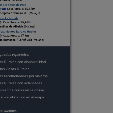
os Nísperos de Paco
Casa Rural a
15,1 km
ómpeta / Canillas d
... (Málaga)
asa La Posada
Casa Rural a
15,4 km
anillas de Albaida
(Málaga)
lojamientos Rurales Huetor
Casa Rural a
17 km
os Romanes / La Viñuela
(Málaga)
uedas especiales:
s Rurales con disponibilidad
tas Casas Rurales
s recomendadas por viajeros
s Rurales con actividades
amientos con reserva online
a por ubicación en el mapa
s sociales: