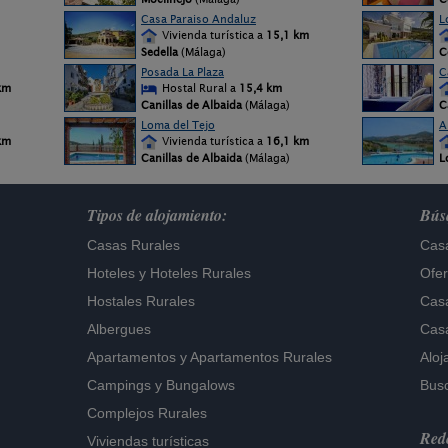
Casa Paraiso Andaluz
L
Vivienda turística a
15,1 km
Sedella
(Málaga)
C
Posada La Plaza
C
km
Hostal Rural a
15,4 km
Canillas de Albaida
(Málaga)
C
Loma del Tejo
A
km
Vivienda turística a
16,1 km
Canillas de Albaida
(Málaga)
L
Tipos de alojamiento:
Búsq
Casas Rurales
Casa
Hoteles
y
Hoteles Rurales
Ofer
Hostales Rurales
Casa
Albergues
Casa
Apartamentos
y
Apartamentos Rurales
Aloj
Campings y Bungalows
Busc
Complejos Rurales
Rede
Viviendas turísticas