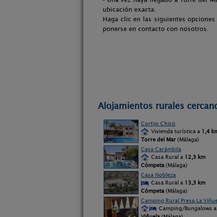
ubicación exacta.
Haga clic en las siguientes opciones
ponerse en contacto con nosotros.
Alojamientos rurales cercano
Cortijo Chico
Vivienda turística a
1,4 k
Torre del Mar
(Málaga)
Casa Carámbila
Casa Rural a
12,3 km
Cómpeta
(Málaga)
Casa Nobleza
Casa Rural a
13,3 km
Cómpeta
(Málaga)
Camping Rural Presa La Viñue
Camping/Bungalows 
Viñuela
(Málaga)