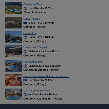
Castillo de Zalia
Hotel Rural a
18,7 km
Alcaucín
(Málaga)
Casa Nobleza
Casa Rural a
18,9 km
Cómpeta
(Málaga)
Finca Ortiz
Casa Rural a
18,9 km
Cómpeta
(Málaga)
Mirador de Cómpeta
Vivienda turística a
19,1 km
Cómpeta
(Málaga)
Cortijo Anavama
Vivienda turística a
20,2 km
Canillas de Albaida
(Málaga)
Hotel y Bungalows Balcón de Cómpeta
Hotel Rural a
20,2 km
Cómpeta
(Málaga)
Los Nísperos de Paco
Casa Rural a
20,3 km
Cómpeta / Canillas d
... (Málaga)