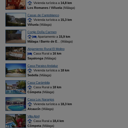
Vivienda turística a
14,8 km
Los Romanes / Viñuela
(Málaga)
Casas de Cantoblanco
Vivienda turística a
15,3 km
Viñuela
(Málaga)
Cortijo Doña Carmen
Apartamento a
15,9 km
Málaga / Barrio de E
... (Málaga)
Alojamiento Rural El Molino
Casa Rural a
16 km
Sayalonga
(Málaga)
Casa Paraiso Andaluz
Vivienda turística a
18 km
Sedella
(Málaga)
Casa Carámbila
Casa Rural a
18 km
Cómpeta
(Málaga)
Casa Los Naranjos
Vivienda turística a
18,3 km
Alcaucín
(Málaga)
Villa Abril
Casa Rural a
18,4 km
Cómpeta
(Málaga)