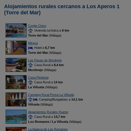
Alojamientos rurales cercanos a Los Aperos 1
(Torre del Mar)
Cortijo Chico
Vivienda turística a
6 km
Torre del Mar
(Málaga)
Miraya
Hotel a
6,7 km
Torre del Mar
(Málaga)
Las Pasas de Moclinejo
Casa Rural a
8,4 km
Moclinejo
(Málaga)
Casa Pimienta
Casa Rural a
14 km
La Viñuela
(Málaga)
Camping Rural Presa La Viñuela
Camping/Bungalows a
14,1 km
Viñuela
(Málaga)
Alojamientos Rurales Huetor
Casa Rural a
14,7 km
Los Romanes / La Viñuela
(Málaga)
La Atalaya de Los Romanes