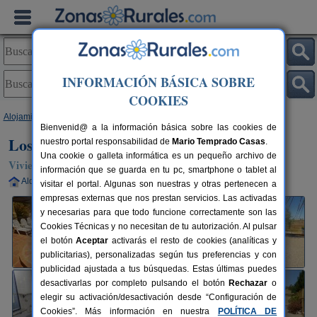
INFORMACIÓN BÁSICA SOBRE
COOKIES
Alojamientos
>
Andalucía
>
Málaga
>
Torre del Mar
> Los Aperos 1
Bienvenid@ a la información básica sobre las cookies de
Los Aperos 1
nuestro portal responsabilidad de
Mario Temprado Casas
.
Una cookie o galleta informática es un pequeño archivo de
Vivienda turística en Torre del Mar (Málaga)
información que se guarda en tu pc, smartphone o tablet al
Alquiler completo
2-4 plazas
20 km de Málaga
visitar el portal. Algunas son nuestras y otras pertenecen a
empresas externas que nos prestan servicios. Las activadas
y necesarias para que todo funcione correctamente son las
Cookies Técnicas y no necesitan de tu autorización. Al pulsar
el botón
Aceptar
activarás el resto de cookies (analíticas y
publicitarias), personalizadas según tus preferencias y con
publicidad ajustada a tus búsquedas. Estas últimas puedes
desactivarlas por completo pulsando el botón
Rechazar
o
elegir su activación/desactivación desde “Configuración de
Cookies”. Más información en nuestra
POLÍTICA DE