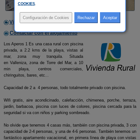
COOKIES
.
Video
Contactar con el alojamiento
Los Aperos 1 Es una casa rural con piscina
privada, a 2.2 kms de la playa, vistas al
mar, zona muy tranquila. Situada
en Valleniza, zona de Torre del Mar, a 10
min playa, centros comerciales,
chiringuitos, bares, etc...
Capacidad de 2 a 4 personas, todo totalmente privado con piscina.
Wifi gratis, aire acondicinado, calefacción, chimenea, porche, terraza,
jardin, barbacoa, piscina con luces de colores, piscina cercada para la
seguridad si va con niños y parking sombreado.
No olvide que tenemos 4 casas más, también con piscina privada, 3 con
capacidad de 2-4 personas, y una de 4-6 personas. También tenemos un
fantástico apartamento vacacional, en primera línea de playa con vistas