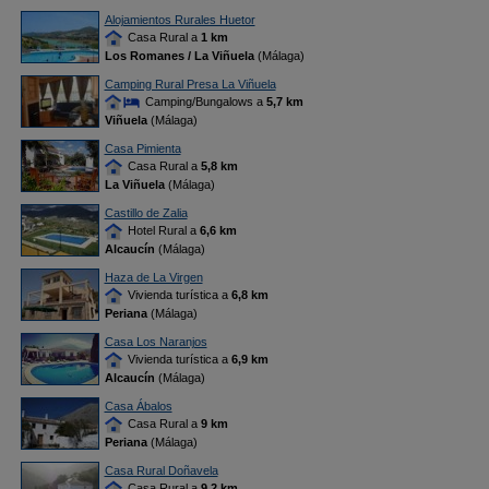
Alojamientos Rurales Huetor
Casa Rural a
1 km
Los Romanes / La Viñuela
(Málaga)
Camping Rural Presa La Viñuela
Camping/Bungalows a
5,7 km
Viñuela
(Málaga)
Casa Pimienta
Casa Rural a
5,8 km
La Viñuela
(Málaga)
Castillo de Zalia
Hotel Rural a
6,6 km
Alcaucín
(Málaga)
Haza de La Virgen
Vivienda turística a
6,8 km
Periana
(Málaga)
Casa Los Naranjos
Vivienda turística a
6,9 km
Alcaucín
(Málaga)
Casa Ábalos
Casa Rural a
9 km
Periana
(Málaga)
Casa Rural Doñavela
Casa Rural a
9,2 km