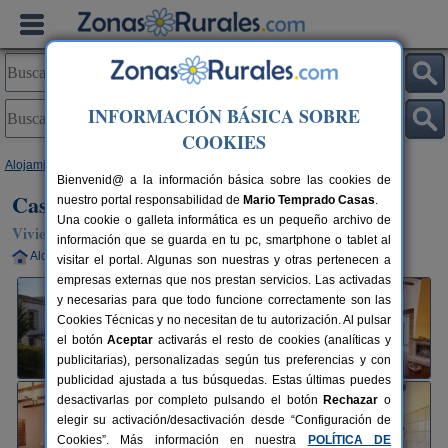
INFORMACIÓN BÁSICA SOBRE
COOKIES
Alojamientos
>
Andalucía
>
Málaga
>
Viñuela
> Casas de Cantoblanco
Bienvenid@ a la información básica sobre las cookies de
Casas de Cantoblanco
nuestro portal responsabilidad de
Mario Temprado Casas
.
Una cookie o galleta informática es un pequeño archivo de
Vivienda turística en Viñuela (Málaga)
información que se guarda en tu pc, smartphone o tablet al
Alquiler completo
6+2 plazas
50 km de Málaga
visitar el portal. Algunas son nuestras y otras pertenecen a
empresas externas que nos prestan servicios. Las activadas
y necesarias para que todo funcione correctamente son las
Cookies Técnicas y no necesitan de tu autorización. Al pulsar
el botón
Aceptar
activarás el resto de cookies (analíticas y
publicitarias), personalizadas según tus preferencias y con
publicidad ajustada a tus búsquedas. Estas últimas puedes
desactivarlas por completo pulsando el botón
Rechazar
o
elegir su activación/desactivación desde “Configuración de
Cookies”. Más información en nuestra
POLÍTICA DE