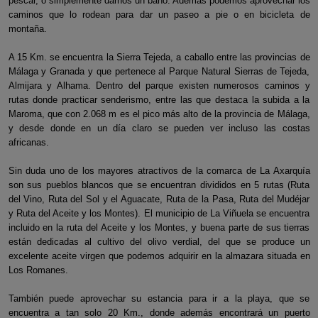
pescar, o simplemente darnos un baño. Además podemos aprovechar los
caminos que lo rodean para dar un paseo a pie o en bicicleta de
montaña.
A 15 Km. se encuentra la Sierra Tejeda, a caballo entre las provincias de
Málaga y Granada y que pertenece al Parque Natural Sierras de Tejeda,
Almijara y Alhama. Dentro del parque existen numerosos caminos y
rutas donde practicar senderismo, entre las que destaca la subida a la
Maroma, que con 2.068 m es el pico más alto de la provincia de Málaga,
y desde donde en un día claro se pueden ver incluso las costas
africanas.
Sin duda uno de los mayores atractivos de la comarca de La Axarquía
son sus pueblos blancos que se encuentran divididos en 5 rutas (Ruta
del Vino, Ruta del Sol y el Aguacate, Ruta de la Pasa, Ruta del Mudéjar
y Ruta del Aceite y los Montes). El municipio de La Viñuela se encuentra
incluido en la ruta del Aceite y los Montes, y buena parte de sus tierras
están dedicadas al cultivo del olivo verdial, del que se produce un
excelente aceite virgen que podemos adquirir en la almazara situada en
Los Romanes.
También puede aprovechar su estancia para ir a la playa, que se
encuentra a tan solo 20 Km., donde además encontrará un puerto