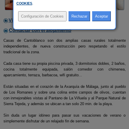
COOKIES
.
Video
Contactar con el alojamiento
Casas de Cantoblanco son dos amplias casas rurales totalmente
independientes, de nueva construcción pero respetando el estilo
tradicional de la zona.
Cada casa tiene su propia piscina privada, 3 dormitorios dobles, 2 baños,
cocina totalmente equipada, salón comedor con chimenea,
aparcamiento, terraza, barbacoa, wifi gratuito...
Están situadas en el corazón de la Axarquía de Málaga, junto al pueblo
de Los Romanes y sobre una colina entre campos de olivos, cuentan
con inmejorables vistas al Pantano de La Viñuela y al Parque Natural de
Sierra Tejeda, y además se ubican a tan solo 20 min. de la playa.
Sin duda un lugar idóneo para pasar sus vacaciones de verano o
simplemente disfrutar de un relajado fin de semana.