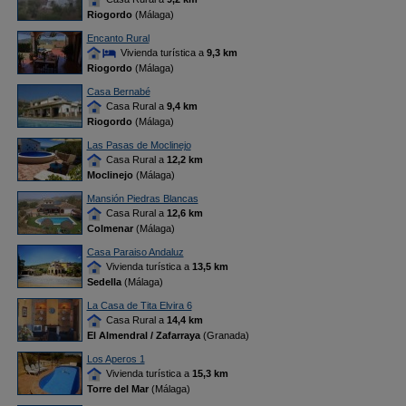
Riogordo
(Málaga)
Encanto Rural
Vivienda turística a
9,3 km
Riogordo
(Málaga)
Casa Bernabé
Casa Rural a
9,4 km
Riogordo
(Málaga)
Las Pasas de Moclinejo
Casa Rural a
12,2 km
Moclinejo
(Málaga)
Mansión Piedras Blancas
Casa Rural a
12,6 km
Colmenar
(Málaga)
Casa Paraiso Andaluz
Vivienda turística a
13,5 km
Sedella
(Málaga)
La Casa de Tita Elvira 6
Casa Rural a
14,4 km
El Almendral / Zafarraya
(Granada)
Los Aperos 1
Vivienda turística a
15,3 km
Torre del Mar
(Málaga)