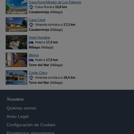
Casa Rural Mirador de Los Palomos
Casa Rural a
15,8 km
Casabermeja
(Málaga)
Casa Caral
Vivienda turística a
17,3 km
Casabermeja
(Málaga)
Hotel Humaina
Hotel a
17,5 km
Málaga
(Málaga)
Miraya
Hotel a
17,9 km
Torre del Mar
(Málaga)
Cortijo Chico
Vivienda turística a
18,4 km
Torre del Mar
(Málaga)
Nosotros
Quiénes somos
Aviso Legal
Configuración de Cookies
Propietarios alojamientos