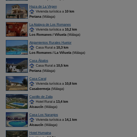
Haza de La Virgen
Vivienda turística a
10 km
Periana
(Málaga)
La Atalaya de Los Romanes
Vivienda turística a
10,2 km
Los Romanes / Viñuela
(Málaga)
Alojamientos Rurales Huetor
Casa Rural a
10,3 km
Los Romanes / La Viñuela
(Málaga)
Casa Ábalos
Casa Rural a
10,5 km
Periana
(Málaga)
Casa Caral
Vivienda turística a
10,8 km
Casabermeja
(Málaga)
Castillo de Zalia
Hotel Rural a
13,4 km
Alcaucín
(Málaga)
Casa Los Naranjos
Vivienda turística a
14,1 km
Alcaucín
(Málaga)
Hotel Humaina