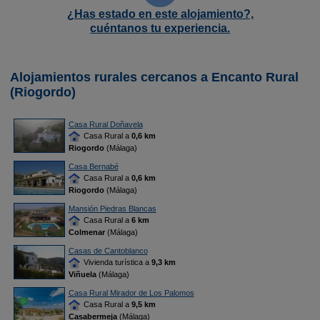
¿Has estado en este alojamiento?,
cuéntanos tu experiencia.
Alojamientos rurales cercanos a Encanto Rural
(Riogordo)
Casa Rural Doñavela
Casa Rural a
0,6 km
Riogordo
(Málaga)
Casa Bernabé
Casa Rural a
0,6 km
Riogordo
(Málaga)
Mansión Piedras Blancas
Casa Rural a
6 km
Colmenar
(Málaga)
Casas de Cantoblanco
Vivienda turística a
9,3 km
Viñuela
(Málaga)
Casa Rural Mirador de Los Palomos
Casa Rural a
9,5 km
Casabermeja
(Málaga)