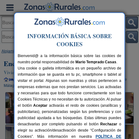
INFORMACIÓN BÁSICA SOBRE
COOKIES
Alojamientos
>
Andalucía
>
Málaga
>
Riogordo
> Encanto Rural
Bienvenid@ a la información básica sobre las cookies de
Encanto Rural
nuestro portal responsabilidad de
Mario Temprado Casas
.
Una cookie o galleta informática es un pequeño archivo de
Vivienda turística en Riogordo (Málaga)
información que se guarda en tu pc, smartphone o tablet al
Alquiler completo y por habitaciones
4-7+3 plazas
40 km de
visitar el portal. Algunas son nuestras y otras pertenecen a
Málaga
empresas externas que nos prestan servicios. Las activadas
y necesarias para que todo funcione correctamente son las
Cookies Técnicas y no necesitan de tu autorización. Al pulsar
el botón
Aceptar
activarás el resto de cookies (analíticas y
publicitarias), personalizadas según tus preferencias y con
publicidad ajustada a tus búsquedas. Estas últimas puedes
desactivarlas por completo pulsando el botón
Rechazar
o
elegir su activación/desactivación desde “Configuración de
Cookies”. Más información en nuestra
POLÍTICA DE