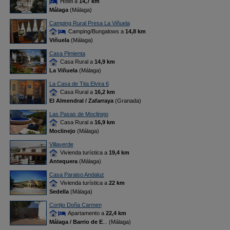
Hotel a
14,7 km
Málaga
(Málaga)
Camping Rural Presa La Viñuela
Camping/Bungalows a
14,8 km
Viñuela
(Málaga)
Casa Pimienta
Casa Rural a
14,9 km
La Viñuela
(Málaga)
La Casa de Tita Elvira 6
Casa Rural a
16,2 km
El Almendral / Zafarraya
(Granada)
Las Pasas de Moclinejo
Casa Rural a
16,9 km
Moclinejo
(Málaga)
Villaverde
Vivienda turística a
19,4 km
Antequera
(Málaga)
Casa Paraiso Andaluz
Vivienda turística a
22 km
Sedella
(Málaga)
Cortijo Doña Carmen
Apartamento a
22,4 km
Málaga / Barrio de E
... (Málaga)