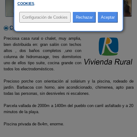
COOKIES
.
Contactar con el alojamiento
Preciosa casa rural o chalet, muy amplia,
bien distribuida en: gran salón con techos
altos , dos baños completos ,uno con
colunna de hidromasage, tres dormitorios
uno de ellos tipo suite, cocina grande con
todos los electrodomésticos.
Precioso porche con orientación al solárium y la piscina, rodeado de
jardín. Barbacoa con horno, aire acondicionado, chimenea, apto para
todas las personas, sin desniveles ni escalones.
Parcela vallada de 2000m a 1400m del pueblo con carril asfaltado y a 20
minutos de la playa.
Piscina privada de 8x4m, enorme.