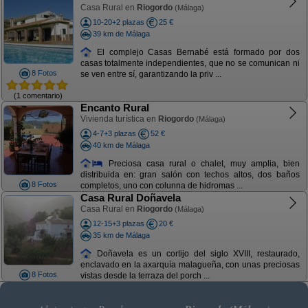
Casa Rural en
Riogordo
(Málaga)
10-20+2 plazas
25 €
39 km de Málaga
El complejo Casas Bernabé está formado por dos
casas totalmente independientes, que no se comunican ni
8 Fotos
se ven entre sí, garantizando la priv ...
(1 comentario)
Encanto Rural
Vivienda turística en
Riogordo
(Málaga)
4-7+3 plazas
52 €
40 km de Málaga
Preciosa casa rural o chalet, muy amplia, bien
distribuida en: gran salón con techos altos, dos baños
8 Fotos
completos, uno con colunna de hidromas ...
Casa Rural Doñavela
Casa Rural en
Riogordo
(Málaga)
12-15+3 plazas
20 €
35 km de Málaga
Doñavela es un cortijo del siglo XVIII, restaurado,
enclavado en la axarquía malagueña, con unas preciosas
8 Fotos
vistas desde la terraza del porch ...