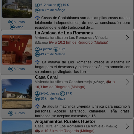
6+2 plazas
19 €
50 km de Málaga
Casas de Cantoblanco son dos amplias casas rurales
8 Fotos
totalmente independientes, de nueva construcción pero
Video
respetando el estilo tradicional de ...
La Atalaya de Los Romanes
Vivienda turística en
Los Romanes / Viñuela
a
10,2 km
de Riogordo (Málaga)
(Málaga)
4 plazas
18 €
49 km de Málaga
La Atalaya de Los Romanes, ofrece al visitante un
hogar para el descanso y la desconexión, en armonia con
8 Fotos
su entorno privilegiado, las tierr ...
Casa Caral
Vivienda turística en
Casabermeja
a
(Málaga)
10,3 km
de Riogordo (Málaga)
2-8+1 plazas
17 €
30 km de Málaga
Se alquila magnífica vivienda turística para máximo 8
personas. Acceso asfaltado, chimenea, leña gratis,
8 Fotos
barbacoa, se aceptan mascotas, a 15 ...
Alojamientos Rurales Huetor
Casa Rural en
Los Romanes / La Viñuela
(Málaga)
a
10,3 km
de Riogordo (Málaga)