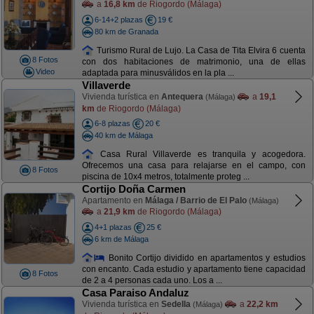
a
16,8 km
de Riogordo (Málaga)
6-14+2 plazas
19 €
80 km de Granada
Turismo Rural de Lujo. La Casa de Tita Elvira 6 cuenta
8 Fotos
con dos habitaciones de matrimonio, una de ellas
Video
adaptada para minusválidos en la pla ...
Villaverde
Vivienda turística en
Antequera
a
19,1
(Málaga)
km
de Riogordo (Málaga)
6-8 plazas
20 €
40 km de Málaga
Casa Rural Villaverde es tranquila y acogedora.
Ofrecemos una casa para relajarse en el campo, con
8 Fotos
piscina de 10x4 metros, totalmente proteg ...
Cortijo Doña Carmen
Apartamento en
Málaga / Barrio de El Palo
(Málaga)
a
21,9 km
de Riogordo (Málaga)
4+1 plazas
25 €
6 km de Málaga
Bonito Cortijo dividido en apartamentos y estudios
con encanto. Cada estudio y apartamento tiene capacidad
8 Fotos
de 2 a 4 personas cada uno. Los a ...
Casa Paraiso Andaluz
Vivienda turística en
Sedella
a
22,2 km
(Málaga)