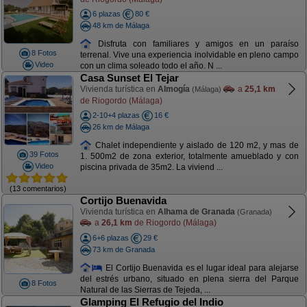
6 plazas
80 €
48 km de Málaga
Disfruta con familiares y amigos en un paraíso
8 Fotos
terrenal. Vive una experiencia inolvidable en pleno campo
Video
con un clima soleado todo el año. N ...
Casa Sunset El Tejar
Vivienda turística en
Almogía
a
25,1 km
(Málaga)
de Riogordo (Málaga)
2-10+4 plazas
16 €
26 km de Málaga
Chalet independiente y aislado de 120 m2, y mas de
39 Fotos
1. 500m2 de zona exterior, totalmente amueblado y con
Video
piscina privada de 35m2. La viviend ...
(13 comentarios)
Cortijo Buenavida
Vivienda turística en
Alhama de Granada
(Granada)
a
26,1 km
de Riogordo (Málaga)
6+6 plazas
29 €
73 km de Granada
El Cortijo Buenavida es el lugar ideal para alejarse
del estrés urbano, situado en plena sierra del Parque
8 Fotos
Natural de las Sierras de Tejeda, ...
Glamping El Refugio del Indio