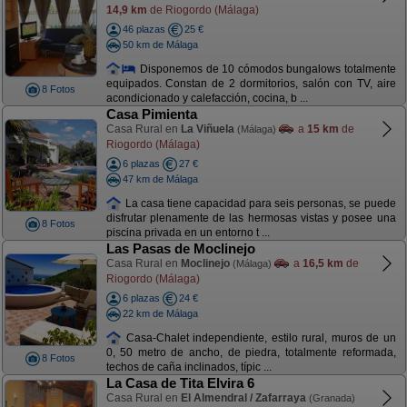
14,9 km
de Riogordo (Málaga)
46 plazas
25 €
50 km de Málaga
Disponemos de 10 cómodos bungalows totalmente
equipados. Constan de 2 dormitorios, salón con TV, aire
8 Fotos
acondicionado y calefacción, cocina, b ...
Casa Pimienta
Casa Rural en
La Viñuela
a
15 km
de
(Málaga)
Riogordo (Málaga)
6 plazas
27 €
47 km de Málaga
La casa tiene capacidad para seis personas, se puede
disfrutar plenamente de las hermosas vistas y posee una
8 Fotos
piscina privada en un entorno t ...
Las Pasas de Moclinejo
Casa Rural en
Moclinejo
a
16,5 km
de
(Málaga)
Riogordo (Málaga)
6 plazas
24 €
22 km de Málaga
Casa-Chalet independiente, estilo rural, muros de un
0, 50 metro de ancho, de piedra, totalmente reformada,
8 Fotos
techos de caña inclinados, típic ...
La Casa de Tita Elvira 6
Casa Rural en
El Almendral / Zafarraya
(Granada)