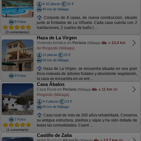
4-32 plazas
21 €
45 km de Málaga
Conjunto de 8 casas, de nueva construcción, situado
8 Fotos
junto al Embalse de La Viñuela. Cada casa cuenta con 2
habitaciones, 2 cuartos de baño ( ...
(3 comentarios)
Haza de La Virgen
Vivienda turística en
Periana
a
10,4 km
(Málaga)
de Riogordo (Málaga)
13 plazas
20 €
56 km de Málaga
Haza de La Virgen, se encuentra situada en una gran
finca rodeada de árboles frutales y abundante vegetación,
8 Fotos
la casa se encuentra en un ent ...
Casa Ábalos
Casa Rural en
Periana
a
11 km
de
(Málaga)
Riogordo (Málaga)
4-6 plazas
13 €
65 km de Málaga
Casa rural de más de 200 años rehabilitada. Conserva
7 Fotos
su antigua estructura, piedras y vigas y ha sido dotada de
todas las comodidades. Cuent ...
(1 comentario)
Castillo de Zalia
Hotel Rural en
Alcaucín
a
13,7 km
de
(Málaga)