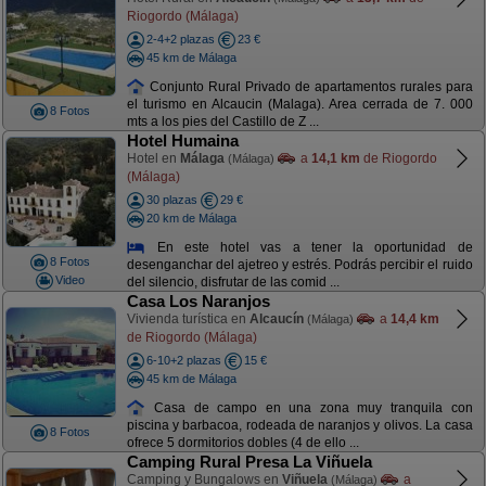
Riogordo (Málaga)
2-4+2 plazas
23 €
45 km de Málaga
Conjunto Rural Privado de apartamentos rurales para
el turismo en Alcaucin (Malaga). Area cerrada de 7. 000
8 Fotos
mts a los pies del Castillo de Z ...
Hotel Humaina
Hotel en
Málaga
a
14,1 km
de Riogordo
(Málaga)
(Málaga)
30 plazas
29 €
20 km de Málaga
En este hotel vas a tener la oportunidad de
8 Fotos
desenganchar del ajetreo y estrés. Podrás percibir el ruido
Video
del silencio, disfrutar de las comid ...
Casa Los Naranjos
Vivienda turística en
Alcaucín
a
14,4 km
(Málaga)
de Riogordo (Málaga)
6-10+2 plazas
15 €
45 km de Málaga
Casa de campo en una zona muy tranquila con
piscina y barbacoa, rodeada de naranjos y olivos. La casa
8 Fotos
ofrece 5 dormitorios dobles (4 de ello ...
Camping Rural Presa La Viñuela
Camping y Bungalows en
Viñuela
a
(Málaga)