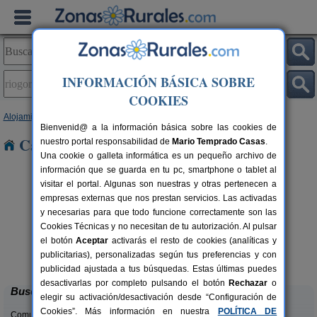
INFORMACIÓN BÁSICA SOBRE
COOKIES
Alojamientos
>
Andalucía
>
Málaga
> Riogordo
Bienvenid@ a la información básica sobre las cookies de
Casas Rurales en Riogordo
nuestro portal responsabilidad de
Mario Temprado Casas
.
Una cookie o galleta informática es un pequeño archivo de
información que se guarda en tu pc, smartphone o tablet al
visitar el portal. Algunas son nuestras y otras pertenecen a
empresas externas que nos prestan servicios. Las activadas
y necesarias para que todo funcione correctamente son las
Cookies Técnicas y no necesitan de tu autorización. Al pulsar
rs.
el botón
Aceptar
activarás el resto de cookies (analíticas y
 €
Complejo Rural Jardines del Visir
54 pers.
publicitarias), personalizadas según tus preferencias y con
20 €
Genalguacil (Málaga)
desde
publicidad ajustada a tus búsquedas. Estas últimas puedes
desactivarlas por completo pulsando el botón
Rechazar
o
Buscar
elegir su activación/desactivación desde “Configuración de
Cookies”. Más información en nuestra
POLÍTICA DE
Comunidades: