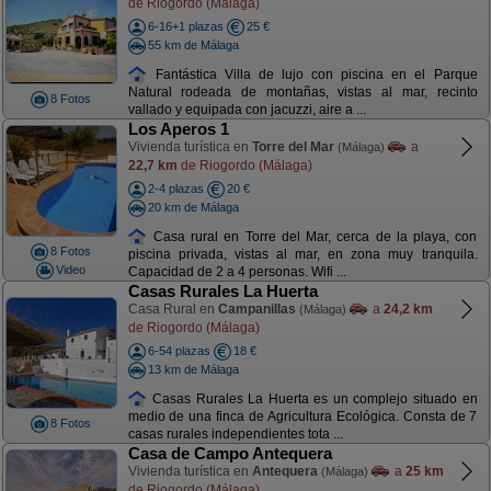
de Riogordo (Málaga)
6-16+1 plazas
25 €
55 km de Málaga
Fantástica Villa de lujo con piscina en el Parque
Natural rodeada de montañas, vistas al mar, recinto
8 Fotos
vallado y equipada con jacuzzi, aire a ...
Los Aperos 1
Vivienda turística en
Torre del Mar
a
(Málaga)
22,7 km
de Riogordo (Málaga)
2-4 plazas
20 €
20 km de Málaga
Casa rural en Torre del Mar, cerca de la playa, con
8 Fotos
piscina privada, vistas al mar, en zona muy tranquila.
Video
Capacidad de 2 a 4 personas. Wifi ...
Casas Rurales La Huerta
Casa Rural en
Campanillas
a
24,2 km
(Málaga)
de Riogordo (Málaga)
6-54 plazas
18 €
13 km de Málaga
Casas Rurales La Huerta es un complejo situado en
medio de una finca de Agricultura Ecológica. Consta de 7
8 Fotos
casas rurales independientes tota ...
Casa de Campo Antequera
Vivienda turística en
Antequera
a
25 km
(Málaga)
de Riogordo (Málaga)