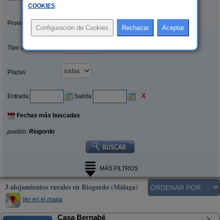
COOKIES
.
Provincias/Islas:
Tipo alquiler:
Plazas:
X
Entrada:
Salida:
Fechas más buscadas
pueblo:
Riogordo
MÁS FILTROS
3 alojamientos rurales en Riogordo (Málaga)
Ver en el mapa
Casa Bernabé