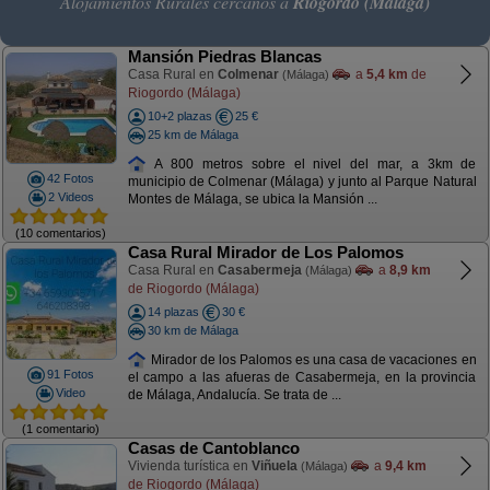
Alojamientos Rurales cercanos a
Riogordo (Málaga)
Mansión Piedras Blancas
Casa Rural en
Colmenar
a
5,4 km
de
(Málaga)
Riogordo (Málaga)
10+2 plazas
25 €
25 km de Málaga
A 800 metros sobre el nivel del mar, a 3km de
42 Fotos
municipio de Colmenar (Málaga) y junto al Parque Natural
2 Videos
Montes de Málaga, se ubica la Mansión ...
(10 comentarios)
Casa Rural Mirador de Los Palomos
Casa Rural en
Casabermeja
a
8,9 km
(Málaga)
de Riogordo (Málaga)
14 plazas
30 €
30 km de Málaga
Mirador de los Palomos es una casa de vacaciones en
91 Fotos
el campo a las afueras de Casabermeja, en la provincia
Video
de Málaga, Andalucía. Se trata de ...
(1 comentario)
Casas de Cantoblanco
Vivienda turística en
Viñuela
a
9,4 km
(Málaga)
de Riogordo (Málaga)