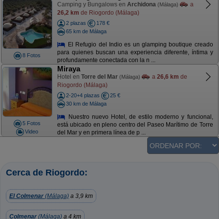
Camping y Bungalows en
Archidona
a
(Málaga)
26,2 km
de Riogordo (Málaga)
2 plazas
178 €
65 km de Málaga
El Refugio del Indio es un glamping boutique creado
para quienes buscan una experiencia diferente, íntima y
8 Fotos
profundamente conectada con la n ...
Miraya
Hotel en
Torre del Mar
a
26,6 km
de
(Málaga)
Riogordo (Málaga)
2-20+4 plazas
25 €
30 km de Málaga
Nuestro nuevo Hotel, de estilo moderno y funcional,
5 Fotos
está ubicado en pleno centro del Paseo Marítimo de Torre
Video
del Mar y en primera línea de p ...
Cerca de Riogordo:
El Colmenar
(Málaga)
a 3,9 km
Colmenar
(Málaga)
a 4 km