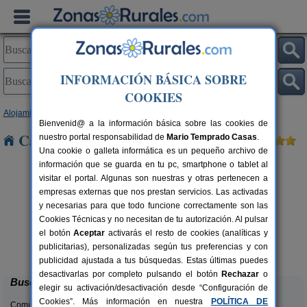
INFORMACIÓN BÁSICA SOBRE
COOKIES
Alojamientos
>
Andalucía
>
Málaga
> Alfarnate
Bienvenid@ a la información básica sobre las cookies de
Casas Rurales cerca de Alfarnate
nuestro portal responsabilidad de
Mario Temprado Casas
.
Una cookie o galleta informática es un pequeño archivo de
información que se guarda en tu pc, smartphone o tablet al
visitar el portal. Algunas son nuestras y otras pertenecen a
empresas externas que nos prestan servicios. Las activadas
y necesarias para que todo funcione correctamente son las
Cookies Técnicas y no necesitan de tu autorización. Al pulsar
rs.
el botón
Aceptar
activarás el resto de cookies (analíticas y
 €
Casa Algarrobo
6+4 pers.
publicitarias), personalizadas según tus preferencias y con
25 €
Álora (Málaga)
desde
publicidad ajustada a tus búsquedas. Estas últimas puedes
desactivarlas por completo pulsando el botón
Rechazar
o
Buscar
elegir su activación/desactivación desde “Configuración de
Cookies”. Más información en nuestra
POLÍTICA DE
Comunidades: