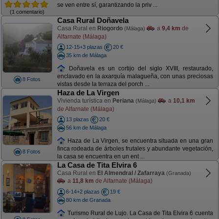
se ven entre sí, garantizando la priv ...
(1 comentario)
Casa Rural Doñavela
Casa Rural en
Riogordo
a
9,4 km
de
(Málaga)
Alfarnate (Málaga)
12-15+3 plazas
20 €
35 km de Málaga
Doñavela es un cortijo del siglo XVIII, restaurado,
enclavado en la axarquía malagueña, con unas preciosas
8 Fotos
vistas desde la terraza del porch ...
Haza de La Virgen
Vivienda turística en
Periana
a
10,1 km
(Málaga)
de Alfarnate (Málaga)
13 plazas
20 €
56 km de Málaga
Haza de La Virgen, se encuentra situada en una gran
finca rodeada de árboles frutales y abundante vegetación,
8 Fotos
la casa se encuentra en un ent ...
La Casa de Tita Elvira 6
Casa Rural en
El Almendral / Zafarraya
(Granada)
a
11,8 km
de Alfarnate (Málaga)
6-14+2 plazas
19 €
80 km de Granada
Turismo Rural de Lujo. La Casa de Tita Elvira 6 cuenta