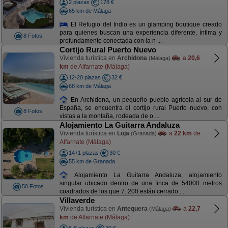
2 plazas
178 €
65 km de Málaga
El Refugio del Indio es un glamping boutique creado
para quienes buscan una experiencia diferente, íntima y
8 Fotos
profundamente conectada con la n ...
Cortijo Rural Puerto Nuevo
Vivienda turística en
Archidona
a
20,6
(Málaga)
km
de Alfarnate (Málaga)
12-20 plazas
32 €
68 km de Málaga
En Archidona, un pequeño pueblo agrícola al sur de
España, se encuentra el cortijo rural Puerto nuevo, con
8 Fotos
vistas a la montaña, rodeada de o ...
Alojamiento La Guitarra Andaluza
Vivienda turística en
Loja
a
22 km
de
(Granada)
Alfarnate (Málaga)
14+1 plazas
30 €
55 km de Granada
Alojamiento La Guitarra Andaluza, alojamiento
singular ubicado dentro de una finca de 54000 metros
50 Fotos
cuadrados de los que 7. 200 están cerrado ...
Villaverde
Vivienda turística en
Antequera
a
22,7
(Málaga)
km
de Alfarnate (Málaga)