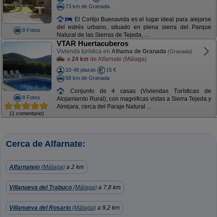
73 km de Granada
El Cortijo Buenavida es el lugar ideal para alejarse
del estrés urbano, situado en plena sierra del Parque
8 Fotos
Natural de las Sierras de Tejeda, ...
VTAR Huertacuberos
Vivienda turística en
Alhama de Granada
(Granada)
a
24 km
de Alfarnate (Málaga)
10-48 plazas
15 €
58 km de Granada
Conjunto de 4 casas (Viviendas Turísticas de
8 Fotos
Alojamiento Rural), con magnificas vistas a Sierra Tejeda y
Almijara, cerca del Paraje Natural ...
(1 comentario)
Cerca de Alfarnate:
Alfarnatejo
(Málaga)
a 2 km
Villanueva del Trabuco
(Málaga)
a 7,8 km
Villanueva del Rosario
(Málaga)
a 9,2 km