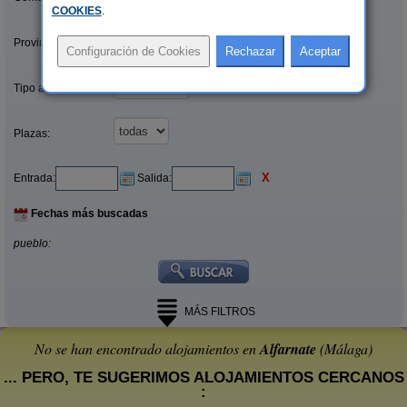
COOKIES
.
Provincias/Islas:
Tipo alquiler:
Plazas:
X
Entrada:
Salida:
Fechas más buscadas
pueblo:
MÁS FILTROS
No se han encontrado alojamientos en
Alfarnate
(Málaga)
... PERO, TE SUGERIMOS ALOJAMIENTOS CERCANOS
: