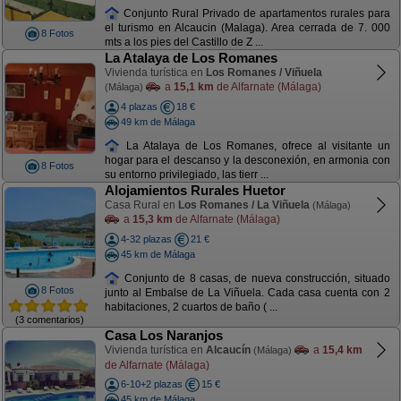
Conjunto Rural Privado de apartamentos rurales para
el turismo en Alcaucin (Malaga). Area cerrada de 7. 000
8 Fotos
mts a los pies del Castillo de Z ...
La Atalaya de Los Romanes
Vivienda turística en
Los Romanes / Viñuela
a
15,1 km
de Alfarnate (Málaga)
(Málaga)
4 plazas
18 €
49 km de Málaga
La Atalaya de Los Romanes, ofrece al visitante un
hogar para el descanso y la desconexión, en armonia con
8 Fotos
su entorno privilegiado, las tierr ...
Alojamientos Rurales Huetor
Casa Rural en
Los Romanes / La Viñuela
(Málaga)
a
15,3 km
de Alfarnate (Málaga)
4-32 plazas
21 €
45 km de Málaga
Conjunto de 8 casas, de nueva construcción, situado
8 Fotos
junto al Embalse de La Viñuela. Cada casa cuenta con 2
habitaciones, 2 cuartos de baño ( ...
(3 comentarios)
Casa Los Naranjos
Vivienda turística en
Alcaucín
a
15,4 km
(Málaga)
de Alfarnate (Málaga)
6-10+2 plazas
15 €
45 km de Málaga