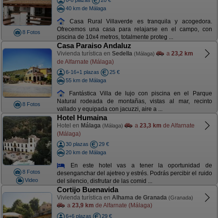
6-8 plazas
20 €
40 km de Málaga
Casa Rural Villaverde es tranquila y acogedora.
Ofrecemos una casa para relajarse en el campo, con
8 Fotos
piscina de 10x4 metros, totalmente proteg ...
Casa Paraiso Andaluz
Vivienda turística en
Sedella
a
23,2 km
(Málaga)
de Alfarnate (Málaga)
6-16+1 plazas
25 €
55 km de Málaga
Fantástica Villa de lujo con piscina en el Parque
Natural rodeada de montañas, vistas al mar, recinto
8 Fotos
vallado y equipada con jacuzzi, aire a ...
Hotel Humaina
Hotel en
Málaga
a
23,3 km
de Alfarnate
(Málaga)
(Málaga)
30 plazas
29 €
20 km de Málaga
En este hotel vas a tener la oportunidad de
8 Fotos
desenganchar del ajetreo y estrés. Podrás percibir el ruido
Video
del silencio, disfrutar de las comid ...
Cortijo Buenavida
Vivienda turística en
Alhama de Granada
(Granada)
a
23,9 km
de Alfarnate (Málaga)
6+6 plazas
29 €