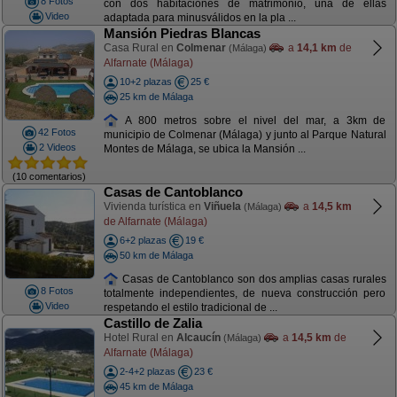
8 Fotos
con dos habitaciones de matrimonio, una de ellas
Video
adaptada para minusválidos en la pla ...
Mansión Piedras Blancas
Casa Rural en
Colmenar
a
14,1 km
de
(Málaga)
Alfarnate (Málaga)
10+2 plazas
25 €
25 km de Málaga
A 800 metros sobre el nivel del mar, a 3km de
42 Fotos
municipio de Colmenar (Málaga) y junto al Parque Natural
2 Videos
Montes de Málaga, se ubica la Mansión ...
(10 comentarios)
Casas de Cantoblanco
Vivienda turística en
Viñuela
a
14,5 km
(Málaga)
de Alfarnate (Málaga)
6+2 plazas
19 €
50 km de Málaga
Casas de Cantoblanco son dos amplias casas rurales
8 Fotos
totalmente independientes, de nueva construcción pero
Video
respetando el estilo tradicional de ...
Castillo de Zalia
Hotel Rural en
Alcaucín
a
14,5 km
de
(Málaga)
Alfarnate (Málaga)
2-4+2 plazas
23 €
45 km de Málaga