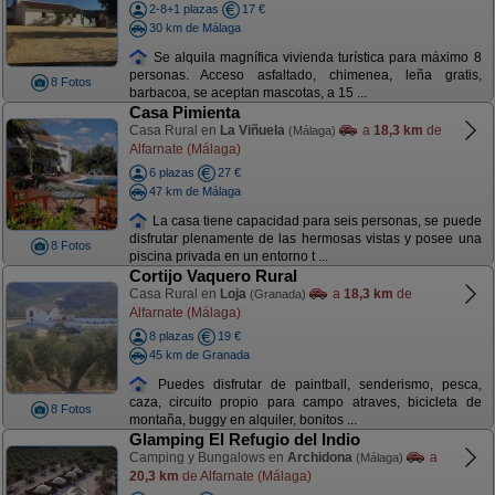
2-8+1 plazas
17 €
30 km de Málaga
Se alquila magnífica vivienda turística para máximo 8
personas. Acceso asfaltado, chimenea, leña gratis,
8 Fotos
barbacoa, se aceptan mascotas, a 15 ...
Casa Pimienta
Casa Rural en
La Viñuela
a
18,3 km
de
(Málaga)
Alfarnate (Málaga)
6 plazas
27 €
47 km de Málaga
La casa tiene capacidad para seis personas, se puede
disfrutar plenamente de las hermosas vistas y posee una
8 Fotos
piscina privada en un entorno t ...
Cortijo Vaquero Rural
Casa Rural en
Loja
a
18,3 km
de
(Granada)
Alfarnate (Málaga)
8 plazas
19 €
45 km de Granada
Puedes disfrutar de paintball, senderismo, pesca,
caza, circuito propio para campo atraves, bicicleta de
8 Fotos
montaña, buggy en alquiler, bonitos ...
Glamping El Refugio del Indio
Camping y Bungalows en
Archidona
a
(Málaga)
20,3 km
de Alfarnate (Málaga)