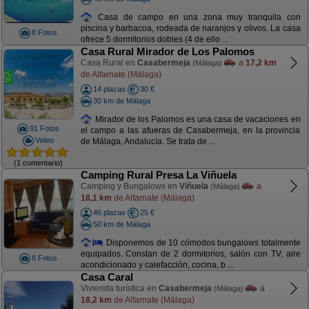
Casa de campo en una zona muy tranquila con
piscina y barbacoa, rodeada de naranjos y olivos. La casa
8 Fotos
ofrece 5 dormitorios dobles (4 de ello ...
Casa Rural Mirador de Los Palomos
Casa Rural en
Casabermeja
a
17,2 km
(Málaga)
de Alfarnate (Málaga)
14 plazas
30 €
30 km de Málaga
Mirador de los Palomos es una casa de vacaciones en
91 Fotos
el campo a las afueras de Casabermeja, en la provincia
Video
de Málaga, Andalucía. Se trata de ...
(1 comentario)
Camping Rural Presa La Viñuela
Camping y Bungalows en
Viñuela
a
(Málaga)
18,1 km
de Alfarnate (Málaga)
46 plazas
25 €
50 km de Málaga
Disponemos de 10 cómodos bungalows totalmente
equipados. Constan de 2 dormitorios, salón con TV, aire
8 Fotos
acondicionado y calefacción, cocina, b ...
Casa Caral
Vivienda turística en
Casabermeja
a
(Málaga)
18,2 km
de Alfarnate (Málaga)