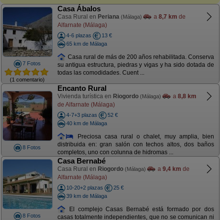
Casa Ábalos
Casa Rural en
Periana
a
8,7 km
de
(Málaga)
Alfarnate (Málaga)
4-6 plazas
13 €
65 km de Málaga
Casa rural de más de 200 años rehabilitada. Conserva
7 Fotos
su antigua estructura, piedras y vigas y ha sido dotada de
todas las comodidades. Cuent ...
(1 comentario)
Encanto Rural
Vivienda turística en
Riogordo
a
8,8 km
(Málaga)
de Alfarnate (Málaga)
4-7+3 plazas
52 €
40 km de Málaga
Preciosa casa rural o chalet, muy amplia, bien
distribuida en: gran salón con techos altos, dos baños
8 Fotos
completos, uno con colunna de hidromas ...
Casa Bernabé
Casa Rural en
Riogordo
a
9,4 km
de
(Málaga)
Alfarnate (Málaga)
10-20+2 plazas
25 €
39 km de Málaga
El complejo Casas Bernabé está formado por dos
8 Fotos
casas totalmente independientes, que no se comunican ni