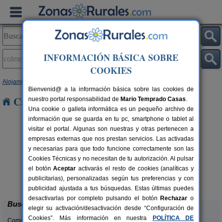
INFORMACIÓN BÁSICA SOBRE
COOKIES
Alojamientos
>
Andalucía
>
Málaga
> Colmenar
Bienvenid@ a la información básica sobre las cookies de
Casas Rurales en Colmenar
nuestro portal responsabilidad de
Mario Temprado Casas
.
Una cookie o galleta informática es un pequeño archivo de
información que se guarda en tu pc, smartphone o tablet al
visitar el portal. Algunas son nuestras y otras pertenecen a
empresas externas que nos prestan servicios. Las activadas
y necesarias para que todo funcione correctamente son las
Cookies Técnicas y no necesitan de tu autorización. Al pulsar
rs.
el botón
Aceptar
activarás el resto de cookies (analíticas y
 €
Mansión Piedras Blancas
C
10+2 pers.
publicitarias), personalizadas según tus preferencias y con
25 €
Colmenar (Málaga)
desde
publicidad ajustada a tus búsquedas. Estas últimas puedes
desactivarlas por completo pulsando el botón
Rechazar
o
Buscar
elegir su activación/desactivación desde “Configuración de
Cookies”. Más información en nuestra
POLÍTICA DE
Comunidades: