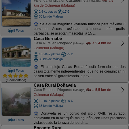
Vivienda turística en
Casabermeja
a
5
(Málaga)
km
de Colmenar (Málaga)
2-8+1 plazas
17 €
30 km de Málaga
Se alquila magnífica vivienda turística para máximo 8
personas. Acceso asfaltado, chimenea, leña gratis,
8 Fotos
barbacoa, se aceptan mascotas, a 15 ...
Casa Bernabé
Casa Rural en
Riogordo
a
5,4 km
de
(Málaga)
Colmenar (Málaga)
10-20+2 plazas
25 €
39 km de Málaga
El complejo Casas Bernabé está formado por dos
8 Fotos
casas totalmente independientes, que no se comunican ni
se ven entre sí, garantizando la priv ...
(1 comentario)
Casa Rural Doñavela
Casa Rural en
Riogordo
a
5,5 km
de
(Málaga)
Colmenar (Málaga)
12-15+3 plazas
20 €
35 km de Málaga
Doñavela es un cortijo del siglo XVIII, restaurado,
enclavado en la axarquía malagueña, con unas preciosas
8 Fotos
vistas desde la terraza del porch ...
Encanto Rural