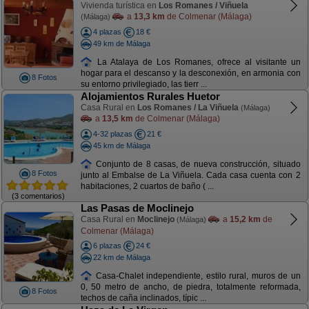
Vivienda turística en
Los Romanes / Viñuela
a
13,3 km
de Colmenar (Málaga)
(Málaga)
4 plazas
18 €
49 km de Málaga
La Atalaya de Los Romanes, ofrece al visitante un
hogar para el descanso y la desconexión, en armonia con
8 Fotos
su entorno privilegiado, las tierr ...
Alojamientos Rurales Huetor
Casa Rural en
Los Romanes / La Viñuela
(Málaga)
a
13,5 km
de Colmenar (Málaga)
4-32 plazas
21 €
45 km de Málaga
Conjunto de 8 casas, de nueva construcción, situado
8 Fotos
junto al Embalse de La Viñuela. Cada casa cuenta con 2
habitaciones, 2 cuartos de baño ( ...
(3 comentarios)
Las Pasas de Moclinejo
Casa Rural en
Moclinejo
a
15,2 km
de
(Málaga)
Colmenar (Málaga)
6 plazas
24 €
22 km de Málaga
Casa-Chalet independiente, estilo rural, muros de un
0, 50 metro de ancho, de piedra, totalmente reformada,
8 Fotos
techos de caña inclinados, típic ...