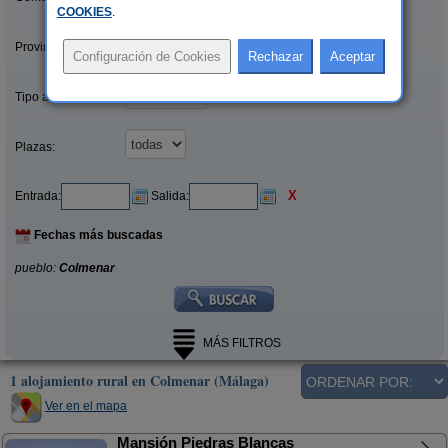
COOKIES
.
Provincias/Islas:
Tipo alquiler:
Plazas:
X
Entrada:
Salida:
Fechas más buscadas
pueblo:
Colmenar
MÁS FILTROS
1 alojamiento rural en Colmenar (Málaga)
Ver en el mapa
Mansión Piedras Blancas