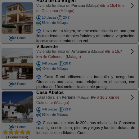
Haza de La Virgen
Vivienda turística en
Periana
a
15,4 km
(Málaga)
de Colmenar (Málaga)
13 plazas
20 €
56 km de Málaga
Haza de La Virgen, se encuentra situada en una gran
finca rodeada de árboles frutales y abundante vegetación,
8 Fotos
la casa se encuentra en un ent ...
Villaverde
Vivienda turística en
Antequera
a
15,7
(Málaga)
km
de Colmenar (Málaga)
6-8 plazas
20 €
40 km de Málaga
Casa Rural Villaverde es tranquila y acogedora.
Ofrecemos una casa para relajarse en el campo, con
8 Fotos
piscina de 10x4 metros, totalmente proteg ...
Casa Ábalos
Casa Rural en
Periana
a
16,3 km
de
(Málaga)
Colmenar (Málaga)
4-6 plazas
13 €
65 km de Málaga
Casa rural de más de 200 años rehabilitada. Conserva
7 Fotos
su antigua estructura, piedras y vigas y ha sido dotada de
todas las comodidades. Cuent ...
(1 comentario)