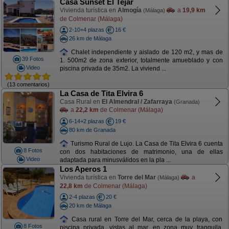
Casa Sunset El Tejar
Vivienda turística en
Almogía
a
19,9 km
(Málaga)
de Colmenar (Málaga)
2-10+4 plazas
16 €
26 km de Málaga
Chalet independiente y aislado de 120 m2, y mas de
39 Fotos
1. 500m2 de zona exterior, totalmente amueblado y con
Video
piscina privada de 35m2. La viviend ...
(13 comentarios)
La Casa de Tita Elvira 6
Casa Rural en
El Almendral / Zafarraya
(Granada)
a
22,2 km
de Colmenar (Málaga)
6-14+2 plazas
19 €
80 km de Granada
Turismo Rural de Lujo. La Casa de Tita Elvira 6 cuenta
8 Fotos
con dos habitaciones de matrimonio, una de ellas
Video
adaptada para minusválidos en la pla ...
Los Aperos 1
Vivienda turística en
Torre del Mar
a
(Málaga)
22,8 km
de Colmenar (Málaga)
2-4 plazas
20 €
20 km de Málaga
Casa rural en Torre del Mar, cerca de la playa, con
8 Fotos
piscina privada, vistas al mar, en zona muy tranquila.