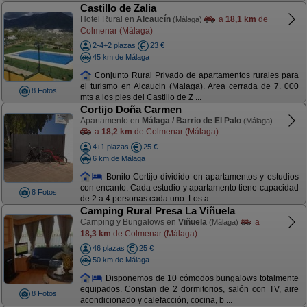
Castillo de Zalia
Hotel Rural en
Alcaucín
a
18,1 km
de
(Málaga)
Colmenar (Málaga)
2-4+2 plazas
23 €
45 km de Málaga
Conjunto Rural Privado de apartamentos rurales para
el turismo en Alcaucin (Malaga). Area cerrada de 7. 000
8 Fotos
mts a los pies del Castillo de Z ...
Cortijo Doña Carmen
Apartamento en
Málaga / Barrio de El Palo
(Málaga)
a
18,2 km
de Colmenar (Málaga)
4+1 plazas
25 €
6 km de Málaga
Bonito Cortijo dividido en apartamentos y estudios
con encanto. Cada estudio y apartamento tiene capacidad
8 Fotos
de 2 a 4 personas cada uno. Los a ...
Camping Rural Presa La Viñuela
Camping y Bungalows en
Viñuela
a
(Málaga)
18,3 km
de Colmenar (Málaga)
46 plazas
25 €
50 km de Málaga
Disponemos de 10 cómodos bungalows totalmente
equipados. Constan de 2 dormitorios, salón con TV, aire
8 Fotos
acondicionado y calefacción, cocina, b ...