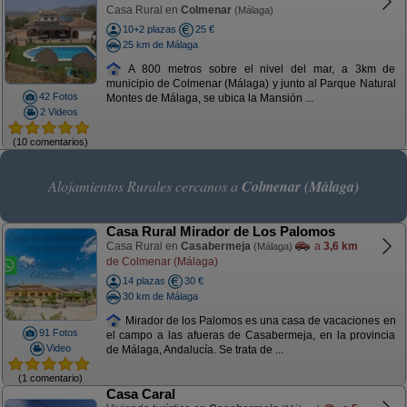
Casa Rural en
Colmenar
(Málaga)
10+2 plazas
25 €
25 km de Málaga
A 800 metros sobre el nivel del mar, a 3km de
municipio de Colmenar (Málaga) y junto al Parque Natural
42 Fotos
Montes de Málaga, se ubica la Mansión ...
2 Videos
(10 comentarios)
Alojamientos Rurales cercanos a
Colmenar (Málaga)
Casa Rural Mirador de Los Palomos
Casa Rural en
Casabermeja
a
3,6 km
(Málaga)
de Colmenar (Málaga)
14 plazas
30 €
30 km de Málaga
Mirador de los Palomos es una casa de vacaciones en
91 Fotos
el campo a las afueras de Casabermeja, en la provincia
Video
de Málaga, Andalucía. Se trata de ...
(1 comentario)
Casa Caral