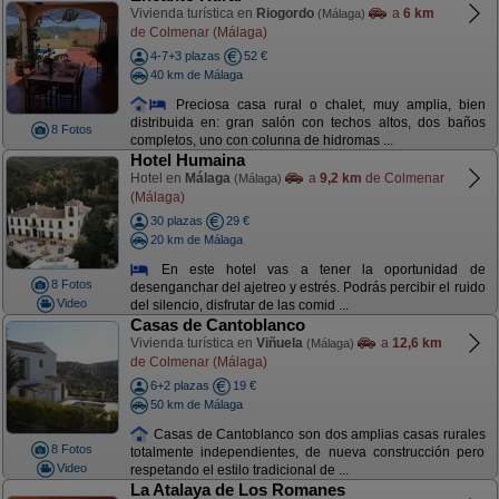
Vivienda turística en
Riogordo
a
6 km
(Málaga)
de Colmenar (Málaga)
4-7+3 plazas
52 €
40 km de Málaga
Preciosa casa rural o chalet, muy amplia, bien
distribuida en: gran salón con techos altos, dos baños
8 Fotos
completos, uno con colunna de hidromas ...
Hotel Humaina
Hotel en
Málaga
a
9,2 km
de Colmenar
(Málaga)
(Málaga)
30 plazas
29 €
20 km de Málaga
En este hotel vas a tener la oportunidad de
8 Fotos
desenganchar del ajetreo y estrés. Podrás percibir el ruido
Video
del silencio, disfrutar de las comid ...
Casas de Cantoblanco
Vivienda turística en
Viñuela
a
12,6 km
(Málaga)
de Colmenar (Málaga)
6+2 plazas
19 €
50 km de Málaga
Casas de Cantoblanco son dos amplias casas rurales
8 Fotos
totalmente independientes, de nueva construcción pero
Video
respetando el estilo tradicional de ...
La Atalaya de Los Romanes