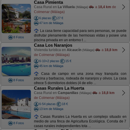
Casa Pimienta
Casa Rural en
La Viñuela
a
18,4 km
de
(Málaga)
Colmenar (Málaga)
6 plazas
27 €
47 km de Málaga
La casa tiene capacidad para seis personas, se puede
disfrutar plenamente de las hermosas vistas y posee una
8 Fotos
piscina privada en un entorno t ...
Casa Los Naranjos
Vivienda turística en
Alcaucín
a
18,8 km
(Málaga)
de Colmenar (Málaga)
6-10+2 plazas
15 €
45 km de Málaga
Casa de campo en una zona muy tranquila con
piscina y barbacoa, rodeada de naranjos y olivos. La casa
8 Fotos
ofrece 5 dormitorios dobles (4 de ello ...
Casas Rurales La Huerta
Casa Rural en
Campanillas
a
18,8 km
(Málaga)
de Colmenar (Málaga)
6-54 plazas
18 €
13 km de Málaga
Casas Rurales La Huerta es un complejo situado en
medio de una finca de Agricultura Ecológica. Consta de 7
8 Fotos
casas rurales independientes tota ...