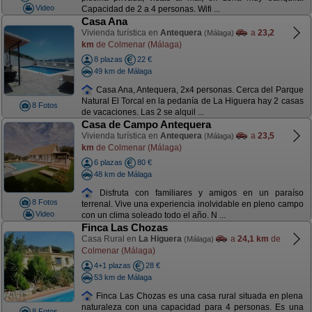
Video
Capacidad de 2 a 4 personas. Wifi ...
Casa Ana
Vivienda turística en
Antequera
a
23,2
(Málaga)
km
de Colmenar (Málaga)
8 plazas
22 €
49 km de Málaga
Casa Ana, Antequera, 2x4 personas. Cerca del Parque
Natural El Torcal en la pedanía de La Higuera hay 2 casas
8 Fotos
de vacaciones. Las 2 se alquil ...
Casa de Campo Antequera
Vivienda turística en
Antequera
a
23,5
(Málaga)
km
de Colmenar (Málaga)
6 plazas
80 €
48 km de Málaga
Disfruta con familiares y amigos en un paraíso
8 Fotos
terrenal. Vive una experiencia inolvidable en pleno campo
Video
con un clima soleado todo el año. N ...
Finca Las Chozas
Casa Rural en
La Higuera
a
24,1 km
de
(Málaga)
Colmenar (Málaga)
4+1 plazas
28 €
53 km de Málaga
Finca Las Chozas es una casa rural situada en plena
naturaleza con una capacidad para 4 personas. Es una
8 Fotos