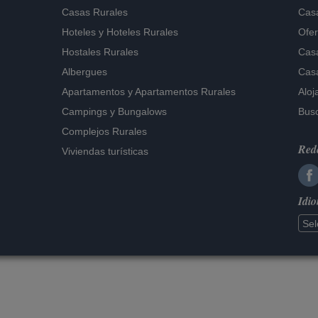
Casas Rurales
Casa
Hoteles
y
Hoteles Rurales
Ofer
Hostales Rurales
Casa
Albergues
Casa
Apartamentos
y
Apartamentos Rurales
Aloj
Campings y Bungalows
Busc
Complejos Rurales
Rede
Viviendas turísticas
Idi