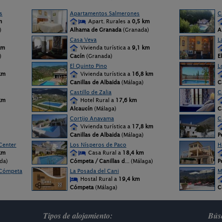
s
Apartamentos Salmerones
C
m
Apart. Rurales a
0,5 km
)
Alhama de Granada
(Granada)
A
Casa Veva
L
km
Vivienda turística a
9,1 km
)
Cacín
(Granada)
E
El Quinto Pino
L
km
Vivienda turística a
16,8 km
Canillas de Albaida
(Málaga)
C
Castillo de Zalia
C
km
Hotel Rural a
17,6 km
Alcaucín
(Málaga)
C
Cortijo Anavama
C
Vivienda turística a
17,8 km
Canillas de Albaida
(Málaga)
P
Center
Los Nísperos de Paco
H
km
Casa Rural a
18,4 km
da)
Cómpeta / Canillas d
... (Málaga)
P
 Cómpeta
La Posada del Cani
M
Hostal Rural a
19,4 km
Cómpeta
(Málaga)
C
Tipos de alojamiento:
Búsq