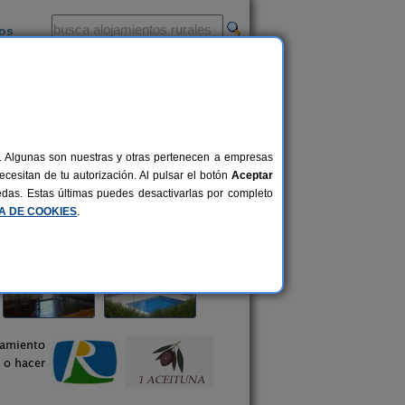
ios
-
al. Algunas son nuestras y otras pertenecen a empresas
cesitan de tu autorización. Al pulsar el botón
Aceptar
uedas. Estas últimas puedes desactivarlas por completo
CA DE COOKIES
.
jamiento
r o hacer