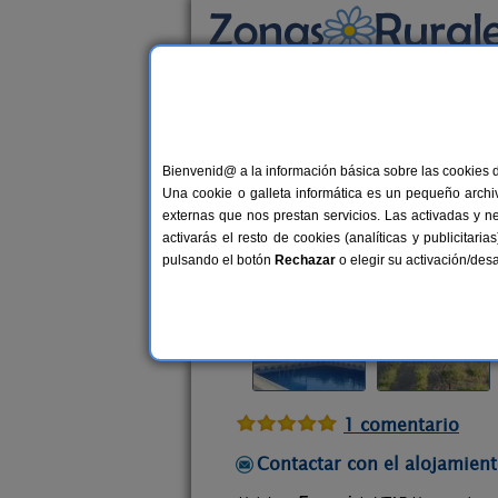
Busca por alojamiento
Alojamientos
>
Andalucía
>
Granada
>
Alha
Bienvenid@ a la información básica sobre las cookies 
VTAR Huertacuberos
Una cookie o galleta informática es un pequeño archiv
Vivienda turística en Alhama de G
externas que nos prestan servicios. Las activadas y n
activarás el resto de cookies (analíticas y publicita
Alquiler completo
10-48 plazas
pulsando el botón
Rechazar
o elegir su activación/de
1 comentario
Contactar con el alojamient