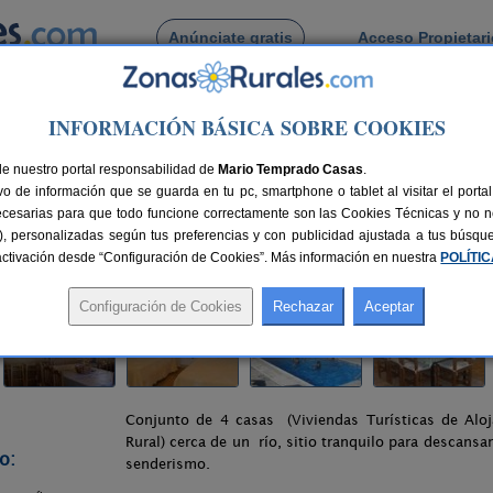
Anúnciate gratis
Acceso Propietar
Busca por pueblo
INFORMACIÓN BÁSICA SOBRE COOKIES
ma de Granada
> VTAR Huertacuberos
de nuestro portal responsabilidad de
Mario Temprado Casas
.
o de información que se guarda en tu pc, smartphone o tablet al visitar el port
ranada (Granada)
ecesarias para que todo funcione correctamente son las Cookies Técnicas y no ne
rias), personalizadas según tus preferencias y con publicidad ajustada a tus búsq
58 km de Granada
Compartir:
sactivación desde “Configuración de Cookies”. Más información en nuestra
POLÍTI
Conjunto de 4 casas (Viviendas Turísticas de Alo
Rural) cerca de un río, sitio tranquilo para descansa
o:
senderismo.