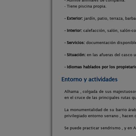
- Admite animales de compañía.
- Tiene piscina propia.
- Exterior:
jardín, patio, terraza, barba
- Interior:
calefacción, salón, salón-c
- Servicios:
documentación disponible
- Situación:
en las afueras del casco u
- Idiomas hablados por los propietari
Entorno y actividades
Alhama , colgada de sus majestuosos 
en el cruce de las principales rutas q
La monumentalidad de su barrio árabe
privilegiado entorno serrano , hacen d
Se puede practicar sendrismo , y en A