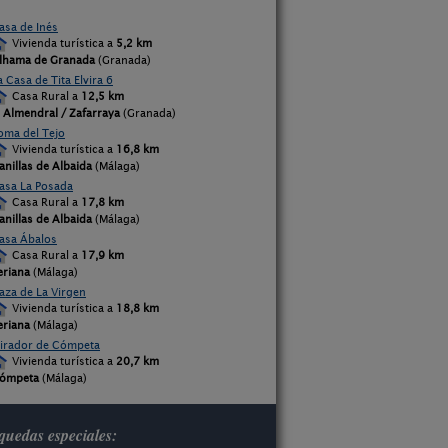
asa de Inés
Vivienda turística a
5,2 km
lhama de Granada
(Granada)
a Casa de Tita Elvira 6
Casa Rural a
12,5 km
l Almendral / Zafarraya
(Granada)
oma del Tejo
Vivienda turística a
16,8 km
anillas de Albaida
(Málaga)
asa La Posada
Casa Rural a
17,8 km
anillas de Albaida
(Málaga)
asa Ábalos
Casa Rural a
17,9 km
eriana
(Málaga)
aza de La Virgen
Vivienda turística a
18,8 km
eriana
(Málaga)
irador de Cómpeta
Vivienda turística a
20,7 km
ómpeta
(Málaga)
uedas especiales: