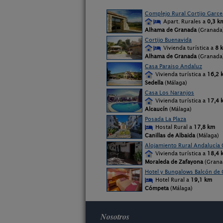
Complejo Rural Cortijo Garce
Apart. Rurales a
0,3 k
Alhama de Granada
(Granada
Cortijo Buenavida
Vivienda turística a
8 
Alhama de Granada
(Granada
Casa Paraiso Andaluz
Vivienda turística a
16,2 
Sedella
(Málaga)
Casa Los Naranjos
Vivienda turística a
17,4 
Alcaucín
(Málaga)
Posada La Plaza
Hostal Rural a
17,8 km
Canillas de Albaida
(Málaga)
Alojamiento Rural Andalucía 
Vivienda turística a
18,4 
Moraleda de Zafayona
(Grana
Hotel y Bungalows Balcón de
Hotel Rural a
19,1 km
Cómpeta
(Málaga)
Nosotros